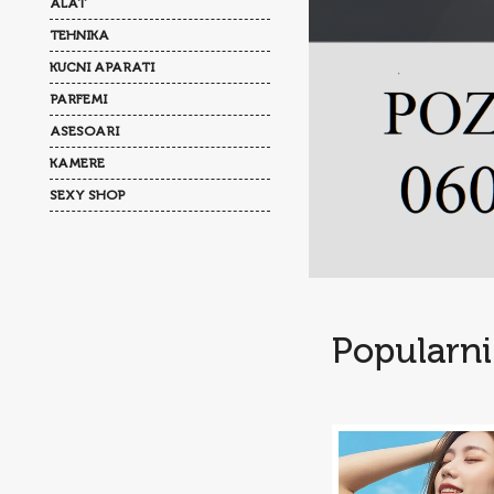
ALAT
TEHNIKA
KUCNI APARATI
PARFEMI
ASESOARI
KAMERE
SEXY SHOP
Popularni