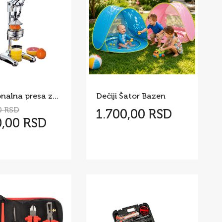
Profesionalna presa za citruse – sokovnik Cilio Visoki sjaj
Dečiji Šator Bazen
0 RSD
1.700,00 RSD
0,00 RSD