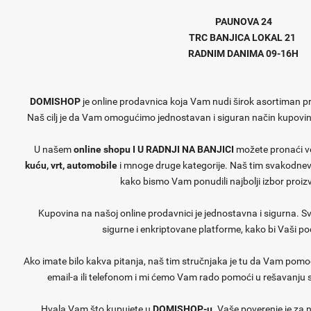
PAUNOVA 24
TRC BANJICA LOKAL 21
RADNIM DANIMA 09-16H
DOMISHOP
je online prodavnica koja Vam nudi širok asortiman 
Naš cilj je da Vam omogućimo jednostavan i siguran način kupovine,
U našem
online shopu I U RADNJI NA BANJICI
možete pronaći vel
kuću, vrt, automobile
i mnoge druge kategorije. Naš tim svakodnev
kako bismo Vam ponudili najbolji izbor proiz
Kupovina na našoj online prodavnici je jednostavna i sigurna. S
sigurne i enkriptovane platforme, kako bi Vaši poda
Ako imate bilo kakva pitanja, naš tim stručnjaka je tu da Vam pom
email-a ili telefonom i mi ćemo Vam rado pomoći u rešavanju s
Hvala Vam što kupujete u
DOMISHOP-u
. Vaše poverenje je za 