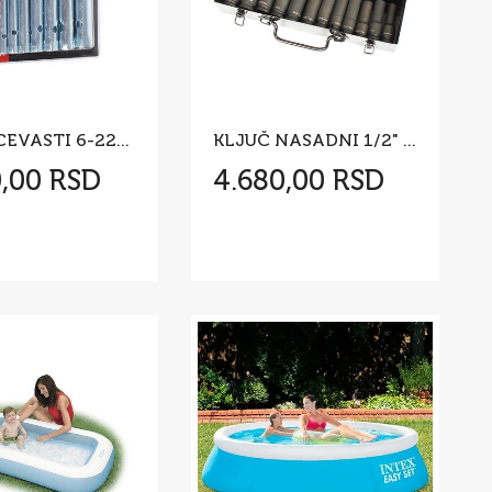
KLJUČ CEVASTI 6-22mm SET 10 kom
KLJUČ NASADNI 1/2" DUBOKI KOVANI SET 12 KOM
0,00 RSD
4.680,00 RSD