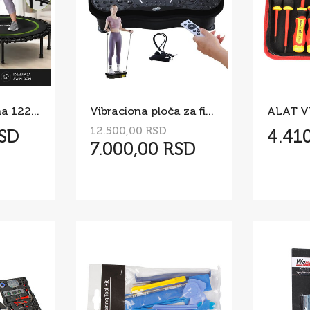
Fitnes Trambolina 122cm do 200kg
Vibraciona ploča za fitnes i masažu
ALAT V
12.500,00 RSD
RSD
4.41
7.000,00 RSD