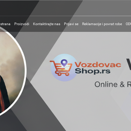
 strana
Proizvodi
Kontaktirajte nas
Prijavi se
Reklamacije i povrat robe
OD