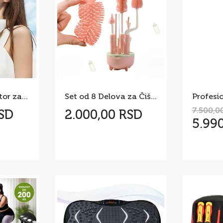
Prenosni ventilator za vrat
Set od 8 Delova za Čišćenje Flašica
7.500,0
RSD
2.000,00 RSD
5.99