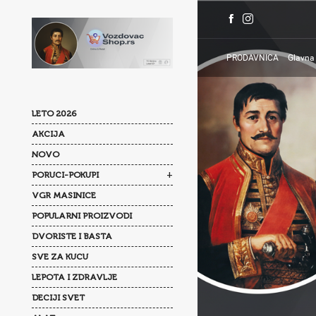
PRODAVNICA
Glavna
LETO 2026
AKCIJA
NOVO
+
PORUCI-POKUPI
VGR MASINICE
POPULARNI PROIZVODI
DVORISTE I BASTA
SVE ZA KUCU
LEPOTA I ZDRAVLJE
DECIJI SVET