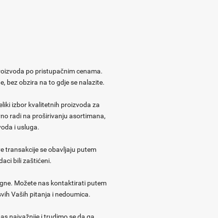
proizvoda po pristupačnim cenama.
 bez obzira na to gdje se nalazite.
iki izbor kvalitetnih proizvoda za
no radi na proširivanju asortimana,
voda i usluga.
ve transakcije se obavljaju putem
ci bili zaštićeni.
ogne. Možete nas kontaktirati putem
vih Vaših pitanja i nedoumica.
nas najvažnije i trudimo se da ga