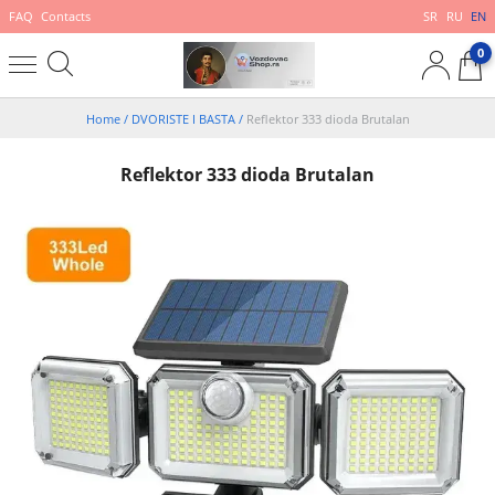
FAQ
Contacts
SR
RU
EN
0
Home
/
DVORISTE I BASTA
/
Reflektor 333 dioda Brutalan
Reflektor 333 dioda Brutalan