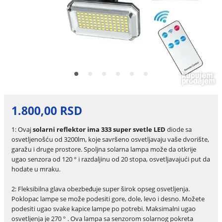
1.800,00 RSD
1: Ovaj
solarni reflektor ima 333 super svetle LED
diode sa
osvetljenošću od 3200lm, koje savršeno osvetljavaju vaše dvorište,
garažu i druge prostore. Spoljna solarna lampa može da otkrije
ugao senzora od 120 ° i razdaljinu od 20 stopa, osvetljavajući put da
hodate u mraku.
2: Fleksibilna glava obezbeđuje super širok opseg osvetljenja.
Poklopac lampe se može podesiti gore, dole, levo i desno. Možete
podesiti ugao svake kapice lampe po potrebi. Maksimalni ugao
osvetljenja je 270 ° . Ova lampa sa senzorom solarnog pokreta