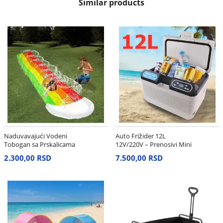
Similar products
Naduvavajući Vodeni
Auto Frižider 12L
Tobogan sa Prskalicama
12V/220V – Prenosivi Mini
Frižider i Grejač
2.300,00 RSD
7.500,00 RSD