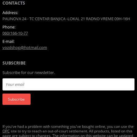
CONTACTS
Address:
PAUNOVA 24 - TC CENTAR BANJICA -LOKAL 21 RADNO VREME 09H-16H
Phone:
060/166-10-77
E-mail:
vozdshop@hotmail.com
SUBSCRIBE
Subscribe for our newsletter.
Subscribe
If you've had a problem with something you've bought online, you can use the
ОРС
site to try to reach an out-of-court settlement. All products, listed on this
page are subject to changes. The information on this website can be updated