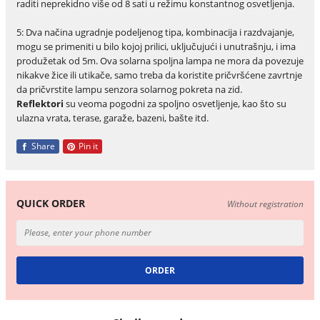
raditi neprekidno više od 8 sati u režimu konstantnog osvetljenja.
5: Dva načina ugradnje podeljenog tipa, kombinacija i razdvajanje,
mogu se primeniti u bilo kojoj prilici, uključujući i unutrašnju, i ima
produžetak od 5m. Ova solarna spoljna lampa ne mora da povezuje
nikakve žice ili utikače, samo treba da koristite pričvršćene zavrtnje
da pričvrstite lampu senzora solarnog pokreta na zid.
Reflektori
su veoma pogodni za spoljno osvetljenje, kao što su
ulazna vrata, terase, garaže, bazeni, bašte itd.
Share
Pin it
QUICK ORDER
Without registration