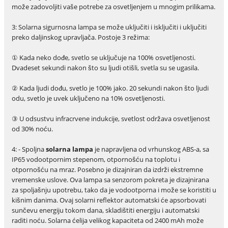
može zadovoljiti vaše potrebe za osvetljenjem u mnogim prilikama.
3: Solarna sigurnosna lampa se može uključiti i isključiti i uključiti
preko daljinskog upravljača. Postoje 3 režima:
① Kada neko dođe, svetlo se uključuje na 100% osvetljenosti.
Dvadeset sekundi nakon što su ljudi otišli, svetla su se ugasila.
② Kada ljudi dođu, svetlo je 100% jako. 20 sekundi nakon što ljudi
odu, svetlo je uvek uključeno na 10% osvetljenosti.
③ U odsustvu infracrvene indukcije, svetlost održava osvetljenost
od 30% noću.
4: - Spoljna
solarna lampa
je napravljena od vrhunskog ABS-a, sa
IP65 vodootpornim stepenom, otpornošću na toplotu i
otpornošću na mraz. Posebno je dizajniran da izdrži ekstremne
vremenske uslove. Ova lampa sa senzorom pokreta je dizajnirana
za spoljašnju upotrebu, tako da je vodootporna i može se koristiti u
kišnim danima. Ovaj solarni reflektor automatski će apsorbovati
sunčevu energiju tokom dana, skladištiti energiju i automatski
raditi noću. Solarna ćelija velikog kapaciteta od 2400 mAh može