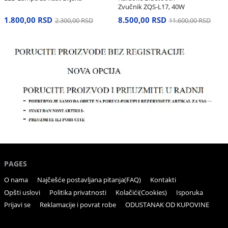
Zvučnik ZQS-L17, 40W
1.800,00 RSD
8.500,00 RSD
2.300,00 RSD
11.600,00 RSD
PAGES
O nama
Najčešće postavljana pitanja(FAQ)
Kontakti
Opšti uslovi
Politika privatnosti
Kolačići(Cookies)
Isporuka
Prijavi se
Reklamacije i povrat robe
ODUSTANAK OD KUPOVINE