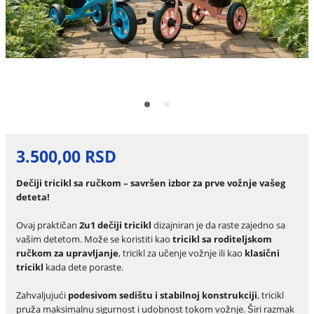
3.500,00 RSD
Dečiji tricikl sa ručkom – savršen izbor za prve vožnje vašeg
deteta!
Ovaj praktičan
2u1 dečiji tricikl
dizajniran je da raste zajedno sa
vašim detetom. Može se koristiti kao
tricikl sa roditeljskom
ručkom za upravljanje
, tricikl za učenje vožnje ili kao
klasični
tricikl
kada dete poraste.
Zahvaljujući
podesivom sedištu i stabilnoj konstrukciji
, tricikl
pruža maksimalnu sigurnost i udobnost tokom vožnje. Širi razmak