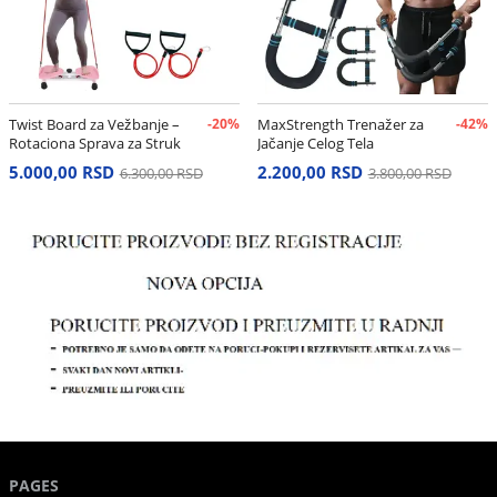
Twist Board za Vežbanje –
-20%
MaxStrength Trenažer za
-42%
Rotaciona Sprava za Struk
Jačanje Celog Tela
i Stomak
5.000,00 RSD
2.200,00 RSD
6.300,00 RSD
3.800,00 RSD
PAGES