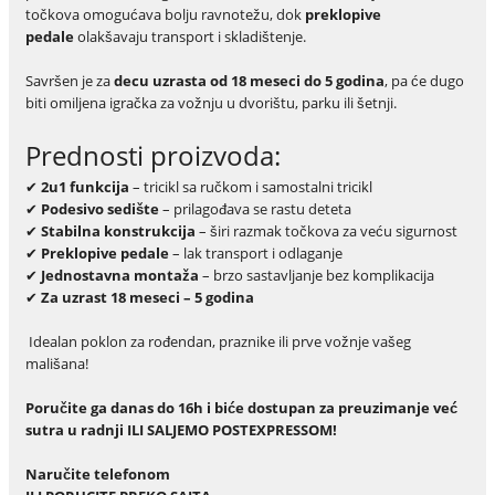
točkova omogućava bolju ravnotežu, dok
preklopive
pedale
olakšavaju transport i skladištenje.
Savršen je za
decu uzrasta od 18 meseci do 5 godina
, pa će dugo
biti omiljena igračka za vožnju u dvorištu, parku ili šetnji.
Prednosti proizvoda:
✔
2u1 funkcija
– tricikl sa ručkom i samostalni tricikl
✔
Podesivo sedište
– prilagođava se rastu deteta
✔
Stabilna konstrukcija
– širi razmak točkova za veću sigurnost
✔
Preklopive pedale
– lak transport i odlaganje
✔
Jednostavna montaža
– brzo sastavljanje bez komplikacija
✔
Za uzrast 18 meseci – 5 godina
Idealan poklon za rođendan, praznike ili prve vožnje vašeg
mališana!
Poručite ga danas do 16h i biće dostupan za preuzimanje već
sutra u radnji ILI SALJEMO POSTEXPRESSOM!
Naru
č
ite telefonom