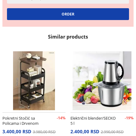
Similar products
Pokretni Stočić sa
-14%
Električni blender/SECKO
-19%
Policama i Drvenom
5 l
Pločom – Višenamenska
3.400,00 RSD
2.400,00 RSD
3.980,00 RSD
2.990,00 RSD