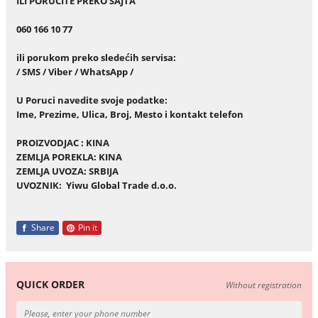
ILI PORUCITE PREKO SAJTA
060 166 10 77
ili porukom preko slede
ć
ih servisa:
/ SMS / Viber / WhatsApp /
U Poruci navedite svoje podatke:
Ime, Prezime, Ulica, Broj, Mesto i kontakt telefon
PROIZVODJAC : KINA
ZEMLJA POREKLA: KINA
ZEMLJA UVOZA: SRBIJA
UVOZNIK: Yiwu Global Trade d.o.o.
Share
Pin it
QUICK ORDER
Without registration