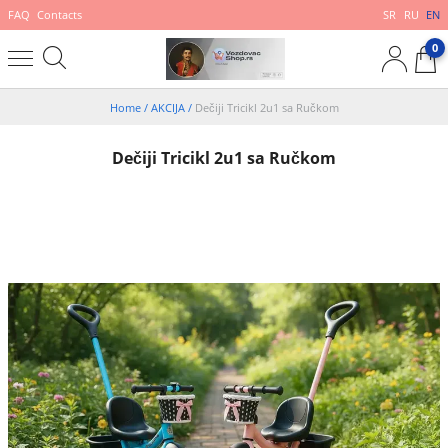
FAQ
Contacts
SR
RU
EN
0
Home
/
AKCIJA
/
Dečiji Tricikl 2u1 sa Ručkom
Dečiji Tricikl 2u1 sa Ručkom