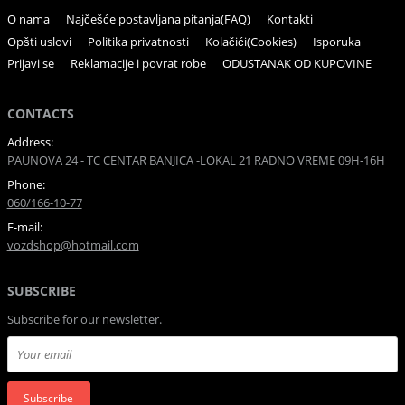
O nama
Najčešće postavljana pitanja(FAQ)
Kontakti
Opšti uslovi
Politika privatnosti
Kolačići(Cookies)
Isporuka
Prijavi se
Reklamacije i povrat robe
ODUSTANAK OD KUPOVINE
CONTACTS
Address:
PAUNOVA 24 - TC CENTAR BANJICA -LOKAL 21 RADNO VREME 09H-16H
Phone:
060/166-10-77
E-mail:
vozdshop@hotmail.com
SUBSCRIBE
Subscribe for our newsletter.
Subscribe