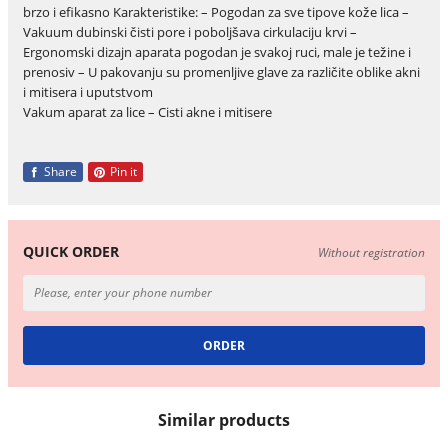
brzo i efikasno Karakteristike: – Pogodan za sve tipove kože lica –
Vakuum dubinski čisti pore i poboljšava cirkulaciju krvi –
Ergonomski dizajn aparata pogodan je svakoj ruci, male je težine i
prenosiv – U pakovanju su promenljive glave za različite oblike akni
i mitisera i uputstvom
Vakum aparat za lice – Cisti akne i mitisere
Share
Pin it
QUICK ORDER
Without registration
Similar products