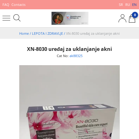
FAQ
Contacts
SR
RU
EN
0
Home
/
LEPOTA I ZDRAVLJE
/
XN-8030 uređaj za uklanjanje akni
XN-8030 uređaj za uklanjanje akni
Cat No:
ak88325