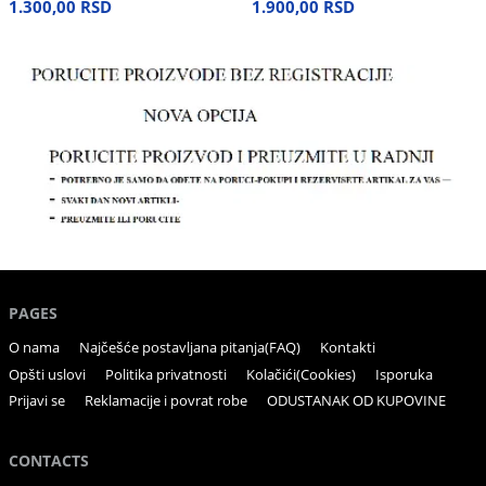
1.300,00 RSD
1.900,00 RSD
PAGES
O nama
Najčešće postavljana pitanja(FAQ)
Kontakti
Opšti uslovi
Politika privatnosti
Kolačići(Cookies)
Isporuka
Prijavi se
Reklamacije i povrat robe
ODUSTANAK OD KUPOVINE
CONTACTS