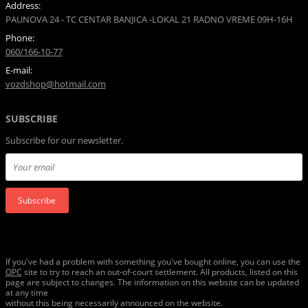
Address:
PAUNOVA 24 - TC CENTAR BANJICA -LOKAL 21 RADNO VREME 09H-16H
Phone:
060/166-10-77
E-mail:
vozdshop@hotmail.com
SUBSCRIBE
Subscribe for our newsletter.
Subscribe
If you've had a problem with something you've bought online, you can use the
ОРС
site to try to reach an out-of-court settlement. All products, listed on this
page are subject to changes. The information on this website can be updated
at any time
without this being necessarily announced on the website.