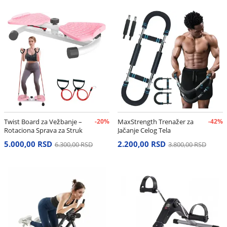
Twist Board za Vežbanje –
-20%
MaxStrength Trenažer za
-42%
Rotaciona Sprava za Struk
Jačanje Celog Tela
i Stomak
5.000,00 RSD
2.200,00 RSD
6.300,00 RSD
3.800,00 RSD