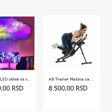
3D RGB LED oblak sa svetlosnim efektima – 200 cm
AB Trainer Mašina za Trbušnjake 200 kg
0,00 RSD
8.500,00 RSD