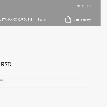
SR
RU
EN
USTANAK OD KUPOVINE
Search
Cart is empty
 RSD
44
+