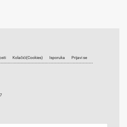
osti
Kolačići(Cookies)
Isporuka
Prijavi se
7