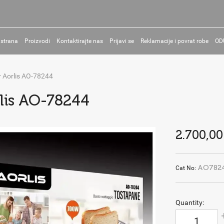
 strana
Proizvodi
Kontaktirajte nas
Prijavi se
Reklamacije i povrat robe
OD
r Aorlis AO-78244
rlis AO-78244
2.700,00
AO782
Cat No:
Quantity: