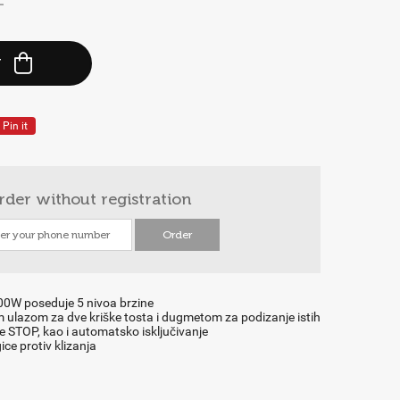
-
Y
Pin it
rder
without registration
0W poseduje 5 nivoa brzine
m ulazom za dve kriške tosta i dugmetom za podizanje istih
STOP, kao i automatsko isključivanje
ce protiv klizanja