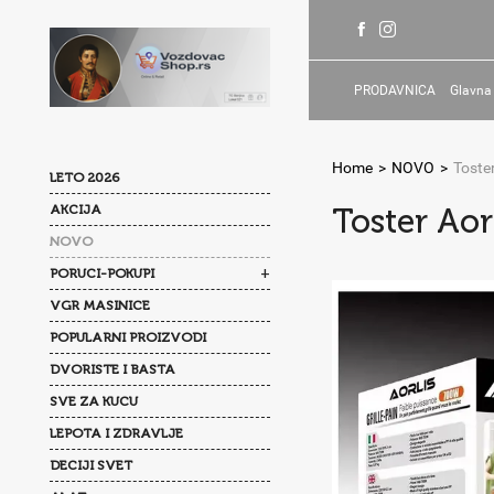
PRODAVNICA
Glavna
Home
>
NOVO
>
Toste
LETO 2026
AKCIJA
Toster Ao
NOVO
+
PORUCI-POKUPI
VGR MASINICE
POPULARNI PROIZVODI
DVORISTE I BASTA
SVE ZA KUCU
LEPOTA I ZDRAVLJE
DECIJI SVET