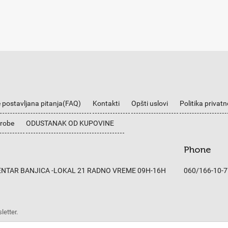
 postavljana pitanja(FAQ)
Kontakti
Opšti uslovi
Politika privatn
 robe
ODUSTANAK OD KUPOVINE
Phone
CENTAR BANJICA -LOKAL 21 RADNO VREME 09H-16H
060/166-10-7
letter.