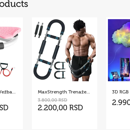
roducts
Twist Board za Vežbanje – Rotaciona Sprava za Struk i Stomak
MaxStrength Trenažer za Jačanje Celog Tela
3.800,00 RSD
2.99
RSD
2.200,00 RSD