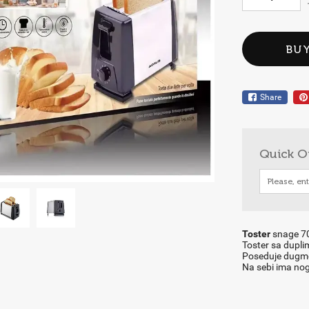
BU
Share
Quick O
Toster
snage 70
Toster sa dupli
Poseduje dugme 
Na sebi ima nogi