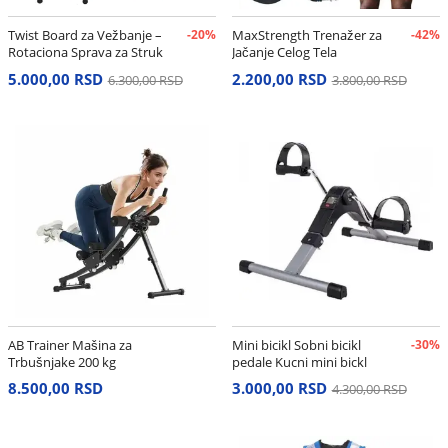
Twist Board za Vežbanje –
-20%
MaxStrength Trenažer za
-42%
Rotaciona Sprava za Struk
Jačanje Celog Tela
i Stomak
5.000,00 RSD
2.200,00 RSD
6.300,00 RSD
3.800,00 RSD
AB Trainer Mašina za
Mini bicikl Sobni bicikl
-30%
Trbušnjake 200 kg
pedale Kucni mini bickl
8.500,00 RSD
3.000,00 RSD
4.300,00 RSD