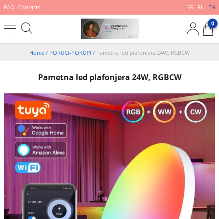
FAQ
Contacts
SR
RU
EN
0
Home
/
PORUCI-POKUPI
/
Pametna led plafonjera 24W, RGBCW
Pametna led plafonjera 24W, RGBCW