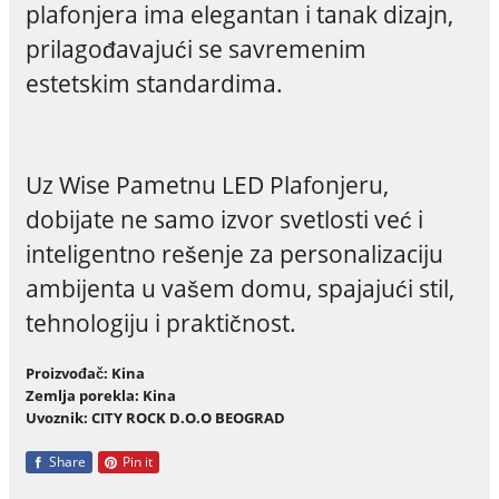
plafonjera ima elegantan i tanak dizajn,
prilagođavajući se savremenim
estetskim standardima.
Uz Wise Pametnu LED Plafonjeru,
dobijate ne samo izvor svetlosti već i
inteligentno rešenje za personalizaciju
ambijenta u vašem domu, spajajući stil,
tehnologiju i praktičnost.
Proizvođač: Kina
Zemlja porekla: Kina
Uvoznik: CITY ROCK D.O.O BEOGRAD
Share
Pin it