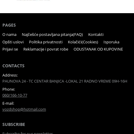
PAGES
O nama
Najčešće postavljana pitanja(FAQ)
Kontakti
Opšti uslovi
Politika privatnosti
Kolačići(Cookies)
Isporuka
Prijavi se
Reklamacije i povrat robe
ODUSTANAK OD KUPOVINE
CONTACTS
Address:
PAUNOVA 24 - TC CENTAR BANJICA -LOKAL 21 RADNO VREME 09H-16H
Phone:
060/166-10-77
E-mail:
vozdshop@hotmail.com
SUBSCRIBE
Subscribe for our newsletter.