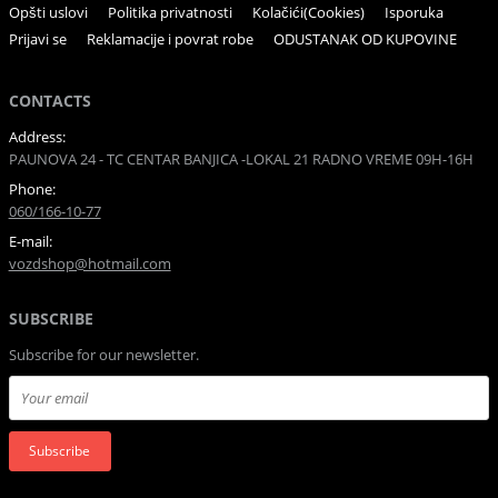
Opšti uslovi
Politika privatnosti
Kolačići(Cookies)
Isporuka
Prijavi se
Reklamacije i povrat robe
ODUSTANAK OD KUPOVINE
CONTACTS
Address:
PAUNOVA 24 - TC CENTAR BANJICA -LOKAL 21 RADNO VREME 09H-16H
Phone:
060/166-10-77
E-mail:
vozdshop@hotmail.com
SUBSCRIBE
Subscribe for our newsletter.
Subscribe