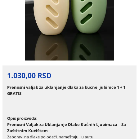
1.030,00 RSD
Prenosni valjak za uklanjanje dlaka za kucne ljubimce 1 + 1
GRATIS
Opis proizvoda:
Prenosni Valjak za Uklanjanje Dlake Kućnih Ljubimaca – Sa
Zaštitnim Kućištem
Zaboravi na dlake po odeći, nameštaju i u autu!