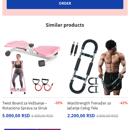
Similar products
Twist Board za Vežbanje –
-20%
MaxStrength Trenažer za
-42%
Rotaciona Sprava za Struk
Jačanje Celog Tela
i Stomak
5.000,00 RSD
2.200,00 RSD
6.300,00 RSD
3.800,00 RSD