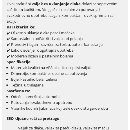
Ovaj praktični
valjak za uklanjanje dlaka
dolazi sa sopstvenim
zaštitnim kućištem, što ga čini idealnim za putovanja i
svakodnevnu upotrebu. Lagan, kompaktan i uvek spreman za
akciju!
Karakteristike:
✔️ Efikasno uklanja dlake pasa i mačaka
✔️ Samostalno kućište štiti valjak od prljanja
✔️ Prenosiv i lagan - savršen za torbu, auto ili kancelariju
✔️ Lako čišćenje i dugotrajna upotreba
✔️ Moderan dizajn u pastelnim bojama
Specifikacije:
Materijal: kvalitetna ABS plastika i lepljivi valjak
Dimenzije: kompaktne, idealne za putovanja
Boje: Pastelno bela i zelena
Težina: ultralagana
Savršeno za:
Odeću, nameštaj, automobil
Putovanja i svakodnevnu upotrebu
Vlasnike kućnih ljubimaca koji žele uvek čistu garderobu
SEO ključne reči za pretragu:
valjak za dlake, valjak za pseću dlaku, valjak za mačju