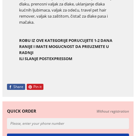
dlaku, prenosni valjak za dlake, uklanjanje dlaka
kućnih ljubimaca, valjak za odeću, travel pet hair
remover, valjak sa zaštitom, čistač za dlake pasa i
mačaka.
ROBU IZ OVE KATEGORIJE PORUCUJETE 1-2 DANA
RANIJE I IMATE MOGUCNOST DA PREUZMETE U
RADNJI
ILI SLANJE POSTEXPRESSOM
Share
Pin it
QUICK ORDER
Without registration