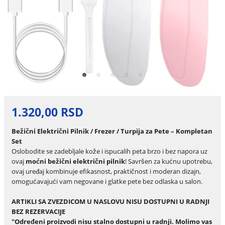
1.320,00 RSD
Bežični Električni Pilnik / Frezer / Turpija za Pete – Kompletan
Set
Oslobodite se zadebljale kože i ispucalih peta brzo i bez napora uz
ovaj
moćni bežični električni pilnik
! Savršen za kućnu upotrebu,
ovaj uređaj kombinuje efikasnost, praktičnost i moderan dizajn,
omogućavajući vam negovane i glatke pete bez odlaska u salon.
ARTIKLI SA ZVEZDICOM U NASLOVU NISU DOSTUPNI U RADNJI
BEZ REZERVACIJE
"Određeni proizvodi nisu stalno dostupni u radnji. Molimo vas