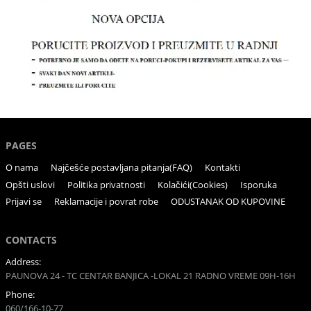
PAGES
O nama
Najčešće postavljana pitanja(FAQ)
Kontakti
Opšti uslovi
Politika privatnosti
Kolačići(Cookies)
Isporuka
Prijavi se
Reklamacije i povrat robe
ODUSTANAK OD KUPOVINE
CONTACTS
Address:
PAUNOVA 24 - TC CENTAR BANJICA -LOKAL 21 RADNO VREME 09H-16H
Phone:
060/166-10-77