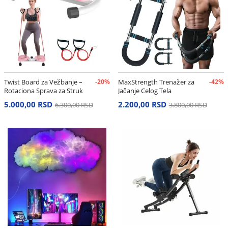
Twist Board za Vežbanje –
-20%
MaxStrength Trenažer za
-42%
Rotaciona Sprava za Struk
Jačanje Celog Tela
i Stomak
5.000,00 RSD
2.200,00 RSD
6.300,00 RSD
3.800,00 RSD