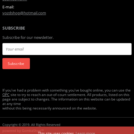
E-mail:
vozdshop@hotmail.com
SUBSCRIBE
Subscribe for our newsletter.
Subscribe
If you've had a problem with something you've bought online, you can use the
ОРС
site to try to reach an out-of-court settlement. All products, listed on this
page are subject to changes. The information on this website can be updated
at any time
without this being necessarily announced on the website.
Copyright © 2019. All Rights Reserved
powered by
GombaShop™
This site uses cookies.
Learn more.