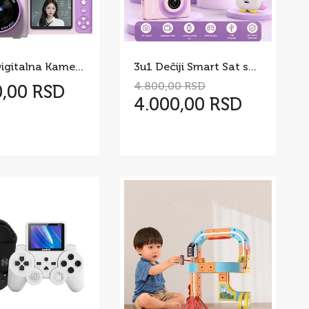
Dečija Digitalna Kamera S6 sa Rotirajućim Ekranom i Motivom
3u1 Dečiji Smart Sat sa Kamerom Y9
4.800,00 RSD
0,00 RSD
4.000,00 RSD