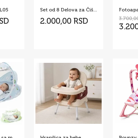
 L05
Set od 8 Delova za Čišćenje Flašica
3.700,0
RSD
2.000,00 RSD
3.20
Podloga za bebe sa mrezicom protiv komaraca
Hranilica za bebe