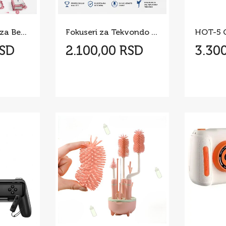
Sklopiva Kadica za Bebe sa Termometrom
Fokuseri za Tekvondo i Borilačke Veštine
RSD
2.100,00 RSD
3.30