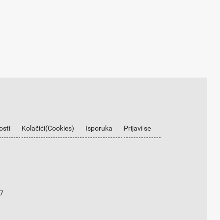
osti
Kolačići(Cookies)
Isporuka
Prijavi se
7