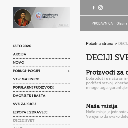
PRODAVNICA
Glavna
Početna strana
>
DECI
LETO 2026
AKCIJA
DECIJI SV
NOVO
+
Proizvodi za 
PORUCI-POKUPI
Dobrodošli u našu online
VGR MASINICE
podržati razvoj i obezb
mnogo toga, garantujemo
POPULARNI PROIZVODI
DVORISTE I BASTA
SVE ZA KUCU
Naša misija
Naša misija je jednostavn
LEPOTA I ZDRAVLJE
Verujemo da svako dete 
DECIJI SVET