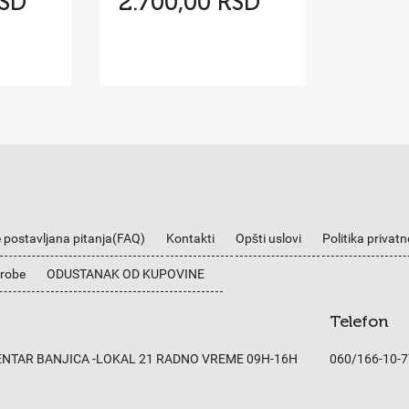
RSD
2.700,00 RSD
 postavljana pitanja(FAQ)
Kontakti
Opšti uslovi
Politika privatn
 robe
ODUSTANAK OD KUPOVINE
Telefon
CENTAR BANJICA -LOKAL 21 RADNO VREME 09H-16H
060/166-10-7