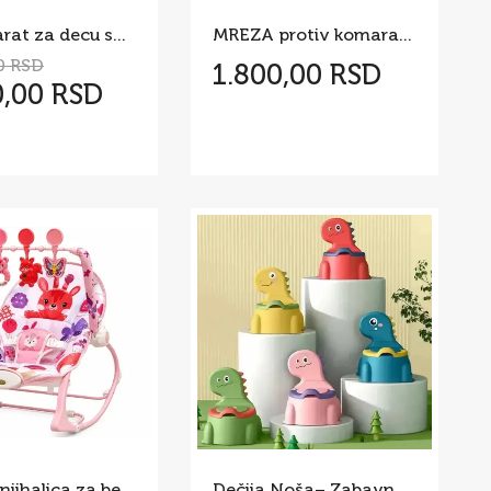
Fotoaparat za decu sa štampačem slika X320
MREZA protiv komaraca za bebe
0 RSD
1.800,00 RSD
0,00 RSD
Bounzy njihalica za bebe
Dečija Noša– Zabavno Odvikavanje od Pelena