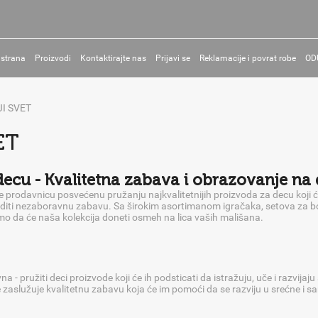
 strana
Proizvodi
Kontaktirajte nas
Prijavi se
Reklamacije i povrat robe
OD
JI SVET
ET
decu - Kvalitetna zabava i obrazovanje na
 prodavnicu posvećenu pružanju najkvalitetnijih proizvoda za decu koji će 
editi nezaboravnu zabavu. Sa širokim asortimanom igračaka, setova za boj
 da će naša kolekcija doneti osmeh na lica vaših mališana.
a - pružiti deci proizvode koji će ih podsticati da istražuju, uče i razvijaju
zaslužuje kvalitetnu zabavu koja će im pomoći da se razviju u srećne i 