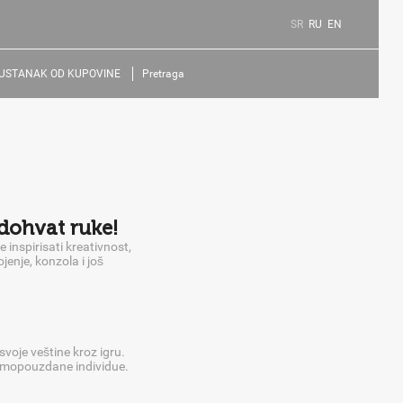
SR
RU
EN
USTANAK OD KUPOVINE
Pretraga
 dohvat ruke!
inspirisati kreativnost,
enje, konzola i još
 svoje veštine kroz igru.
samopouzdane individue.