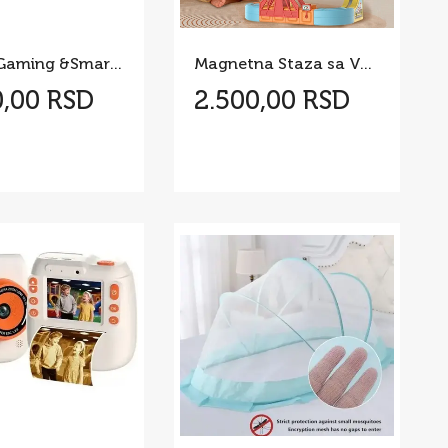
HOT-5 Gaming &Smartwatch Combo – Savršen Poklon
Magnetna Staza sa Vozićem 3 modela
0,00 RSD
2.500,00 RSD