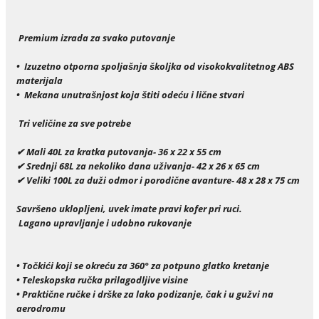
Premium izrada za svako putovanje
• Izuzetno otporna spoljašnja školjka od visokokvalitetnog ABS
materijala
• Mekana unutrašnjost koja štiti odeću i lične stvari
Tri veličine za sve potrebe
✔ Mali 40L za kratka putovanja- 36 x 22 x 55 cm
✔ Srednji 68L za nekoliko dana uživanja- 42 x 26 x 65 cm
✔ Veliki 100L za duži odmor i porodične avanture- 48 x 28 x 75 cm
Savršeno uklopljeni, uvek imate pravi kofer pri ruci.
Lagano upravljanje i udobno rukovanje
• Točkići koji se okreću za 360° za potpuno glatko kretanje
• Teleskopska ručka prilagodljive visine
• Praktične ručke i drške za lako podizanje, čak i u gužvi na
aerodromu