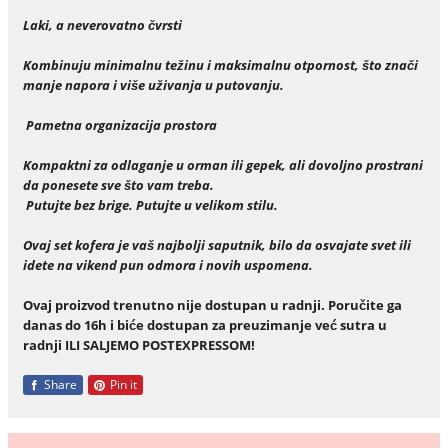
Laki, a neverovatno čvrsti
Kombinuju minimalnu težinu i maksimalnu otpornost, što znači
manje napora i više uživanja u putovanju.
Pametna organizacija prostora
Kompaktni za odlaganje u orman ili gepek, ali dovoljno prostrani
da ponesete sve što vam treba.
Putujte bez brige. Putujte u velikom stilu.
Ovaj set kofera je vaš najbolji saputnik, bilo da osvajate svet ili
idete na vikend pun odmora i novih uspomena.
Ovaj proizvod trenutno nije dostupan u radnji. Poručite ga
danas do 16h i biće dostupan za preuzimanje već sutra u
radnji ILI SALJEMO POSTEXPRESSOM!
Share
Pin it