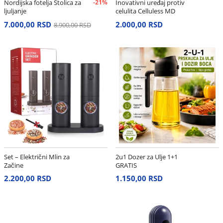
Nordijska fotelja Stolica za
-21%
Inovativni uređaj protiv
ljuljanje
celulita Celluless MD
7.000,00 RSD
2.000,00 RSD
8.900,00 RSD
Set – Električni Mlin za
2u1 Dozer za Ulje 1+1
Začine
GRATIS
2.200,00 RSD
1.150,00 RSD