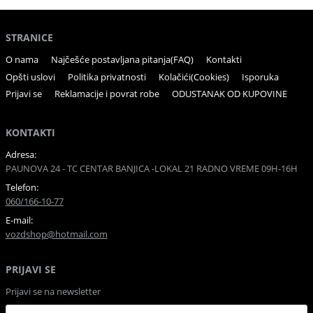
STRANICE
O nama
Najčešće postavljana pitanja(FAQ)
Kontakti
Opšti uslovi
Politika privatnosti
Kolačići(Cookies)
Isporuka
Prijavi se
Reklamacije i povrat robe
ODUSTANAK OD KUPOVINE
KONTAKTI
Adresa:
PAUNOVA 24 - TC CENTAR BANJICA -LOKAL 21 RADNO VREME 09H-16H
Telefon:
060/166-10-77
E-mail:
vozdshop@hotmail.com
PRIJAVI SE
Prijavi se na newsletter