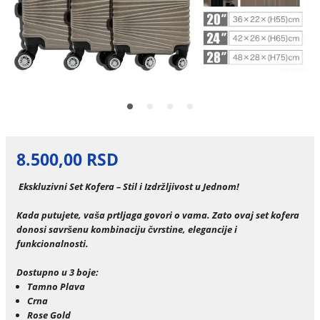
8.500,00 RSD
Ekskluzivni Set Kofera – Stil i Izdržljivost u Jednom!
Kada putujete, vaša prtljaga govori o vama. Zato ovaj set kofera
donosi savršenu kombinaciju čvrstine, elegancije i
funkcionalnosti.
Dostupno u 3 boje:
Tamno Plava
Crna
Rose Gold