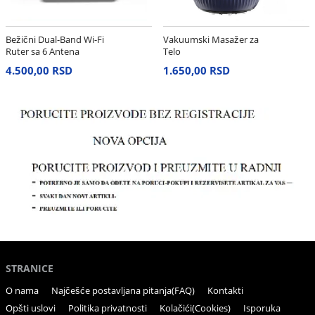
Bežični Dual-Band Wi-Fi
Vakuumski Masažer za
Ruter sa 6 Antena
Telo
4.500,00 RSD
1.650,00 RSD
STRANICE
O nama
Najčešće postavljana pitanja(FAQ)
Kontakti
Opšti uslovi
Politika privatnosti
Kolačići(Cookies)
Isporuka