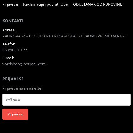
Prijavi se
Reklamacije i povrat robe
ODUSTANAK OD KUPOVINE
KONTAKTI
Adresa:
PAUNOVA 24 - TC CENTAR BANJICA -LOKAL 21 RADNO VREME 09H-16H
Telefon:
060/166-10-77
E-mail:
vozdshop@hotmail.com
PRIJAVI SE
Prijavi se na newsletter
Prijavi se