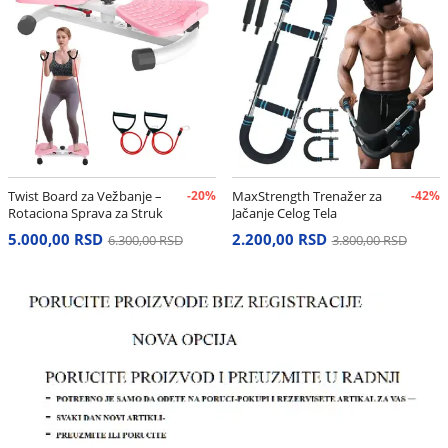
Twist Board za Vežbanje –
-20%
MaxStrength Trenažer za
-42%
Rotaciona Sprava za Struk
Jačanje Celog Tela
i Stomak
5.000,00 RSD
2.200,00 RSD
6.300,00 RSD
3.800,00 RSD