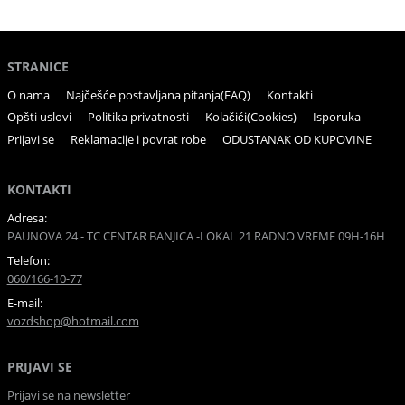
STRANICE
O nama
Najčešće postavljana pitanja(FAQ)
Kontakti
Opšti uslovi
Politika privatnosti
Kolačići(Cookies)
Isporuka
Prijavi se
Reklamacije i povrat robe
ODUSTANAK OD KUPOVINE
KONTAKTI
Adresa:
PAUNOVA 24 - TC CENTAR BANJICA -LOKAL 21 RADNO VREME 09H-16H
Telefon:
060/166-10-77
E-mail:
vozdshop@hotmail.com
PRIJAVI SE
Prijavi se na newsletter