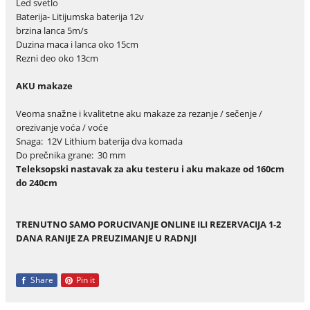
Led svetlo
Baterija- Litijumska baterija 12v
brzina lanca 5m/s
Duzina maca i lanca oko 15cm
Rezni deo oko 13cm
AKU makaze
Veoma snažne i kvalitetne aku makaze za rezanje / sečenje /
orezivanje voća / voće
Snaga: 12V Lithium baterija dva komada
Do prečnika grane: 30 mm
Teleksopski nastavak za aku testeru i aku makaze od 160cm
do 240cm
TRENUTNO SAMO PORUCIVANJE ONLINE ILI REZERVACIJA 1-2
DANA RANIJE ZA PREUZIMANJE U RADNJI
Share
Pin it