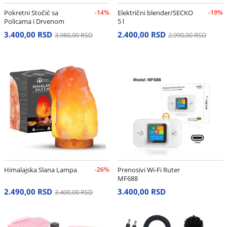
Pokretni Stočić sa
-14%
Električni blender/SECKO
-19%
Policama i Drvenom
5 l
Pločom – Višenamenska
3.400,00 RSD
2.400,00 RSD
3.980,00 RSD
2.990,00 RSD
Himalajska Slana Lampa
-26%
Prenosivi Wi-Fi Ruter
MF688
2.490,00 RSD
3.400,00 RSD
3.400,00 RSD