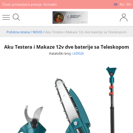
Često postavljana pitanja
Kontakti
SR
RU
EN
Početna strana
/
NOVO
/
Aku Testera i Makaze 12v dve baterije sa Teleskopom
Aku Testera i Makaze 12v dve baterije sa Teleskopom
Kataloški broj:
LED026