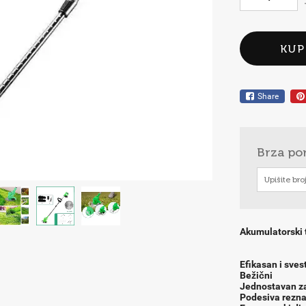
KUP
Share
Brza po
Akumulatorski 
Efikasan i sves
Bežični
Jednostavan za
Podesiva rezna