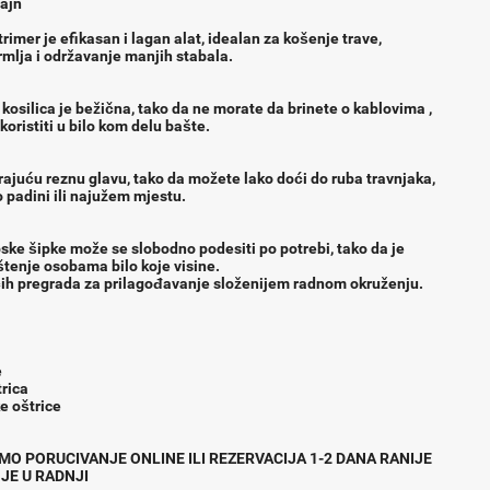
ajn
rimer je efikasan i lagan alat, idealan za košenje trave,
mlja i održavanje manjih stabala.
osilica je bežična, tako da ne morate da brinete o kablovima ,
koristiti u bilo kom delu bašte.
rajuću reznu glavu, tako da možete lako doći do ruba travnjaka,
o padini ili najužem mjestu.
ske šipke može se slobodno podesiti po potrebi, tako da je
tenje osobama bilo koje visine.
ućih pregrada za prilagođavanje složenijem radnom okruženju.
e
trica
e oštrice
O PORUCIVANJE ONLINE ILI REZERVACIJA 1-2 DANA RANIJE
JE U RADNJI