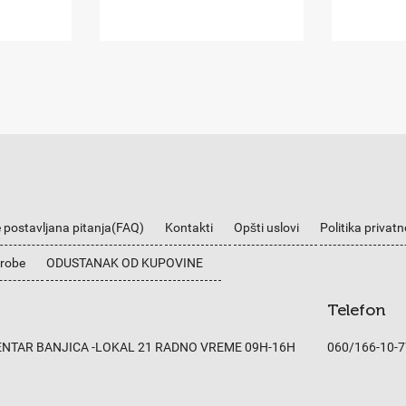
 postavljana pitanja(FAQ)
Kontakti
Opšti uslovi
Politika privatn
 robe
ODUSTANAK OD KUPOVINE
Telefon
CENTAR BANJICA -LOKAL 21 RADNO VREME 09H-16H
060/166-10-7