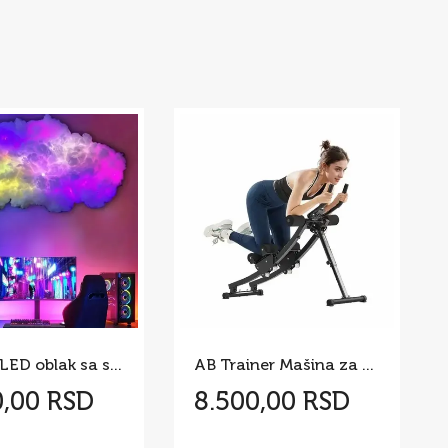
3D RGB LED oblak sa svetlosnim efektima – 200 cm
AB Trainer Mašina za Trbušnjake 200 kg
0,00 RSD
8.500,00 RSD