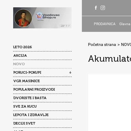
PRODAVNICA
Glavna
Početna strana
>
NOV
LETO 2026
AKCIJA
Akumulato
NOVO
+
PORUCI-POKUPI
VGR MASINICE
POPULARNI PROIZVODI
DVORISTE I BASTA
SVE ZA KUCU
LEPOTA I ZDRAVLJE
DECIJI SVET