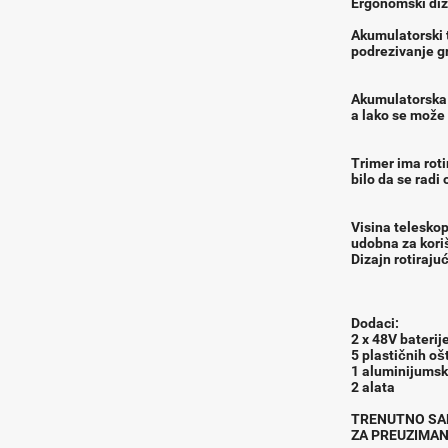
Ergonomski diz
Akumulatorski t
podrezivanje gr
Akumulatorska k
a lako se može 
Trimer ima roti
bilo da se radi 
Visina teleskop
udobna za koriš
Dizajn rotiraj
Dodaci:
2 x 48V baterij
5 plastičnih oš
1 aluminijumsk
2 alata
TRENUTNO SAM
ZA PREUZIMAN