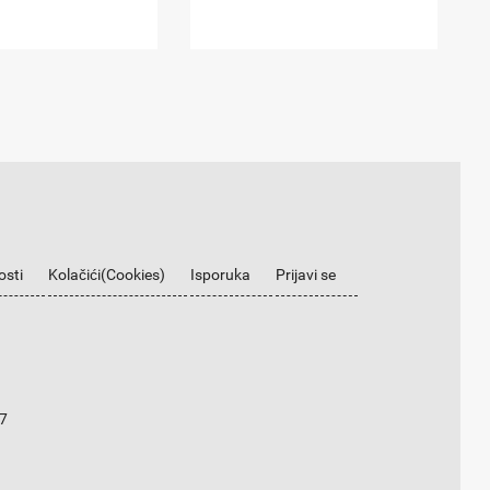
osti
Kolačići(Cookies)
Isporuka
Prijavi se
7