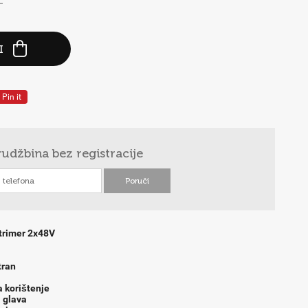
-
I
Pin it
rudžbina
bez registracije
trimer 2x48V
tran
 korištenje
 glava