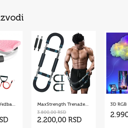
izvodi
Twist Board za Vežbanje – Rotaciona Sprava za Struk i Stomak
MaxStrength Trenažer za Jačanje Celog Tela
3.800,00 RSD
2.99
RSD
2.200,00 RSD