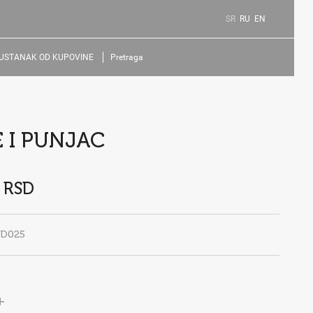
SR
RU
EN
USTANAK OD KUPOVINE
Pretraga
E I PUNJAC
 RSD
ED025
+