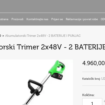
 strana
Proizvodi
Kontaktirajte nas
Prijavi se
Reklamacije i povrat robe
OD
O
>
Akumulatorski Trimer 2x48V - 2 BATERIJE I PUNJAC
rski Trimer 2x48V - 2 BATERIJ
4.960,00
L
Kataloški broj:
Količina: