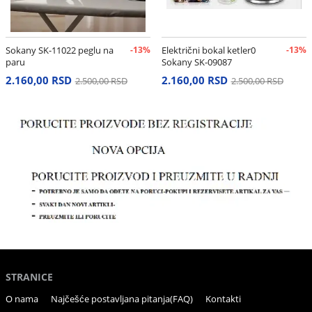
Sokany SK-11022 peglu na
-13%
Električni bokal ketler0
-13%
paru
Sokany SK-09087
2.160,00 RSD
2.160,00 RSD
2.500,00 RSD
2.500,00 RSD
STRANICE
O nama
Najčešće postavljana pitanja(FAQ)
Kontakti