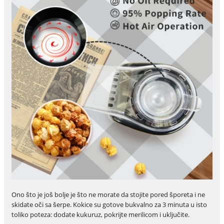
Ono što je još bolje je što ne morate da stojite pored šporeta i ne
skidate oči sa šerpe. Kokice su gotove bukvalno za 3 minuta u isto
toliko poteza: dodate kukuruz, pokrijte merilicom i uključite.