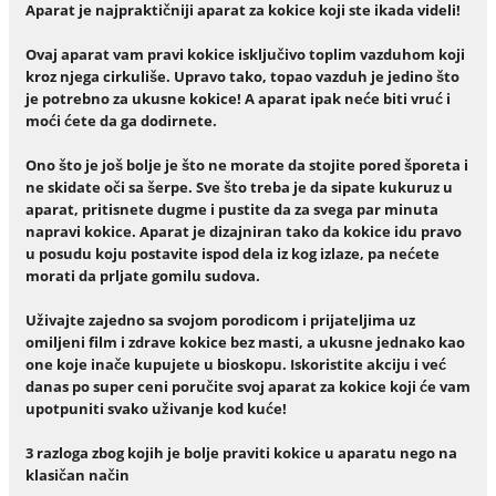
Aparat je najpraktičniji aparat za kokice koji ste ikada videli!
Ovaj aparat vam pravi kokice isključivo toplim vazduhom koji
kroz njega cirkuliše. Upravo tako, topao vazduh je jedino što
je potrebno za ukusne kokice! A aparat ipak neće biti vruć i
moći ćete da ga dodirnete.
Ono što je još bolje je što ne morate da stojite pored šporeta i
ne skidate oči sa šerpe. Sve što treba je da sipate kukuruz u
aparat, pritisnete dugme i pustite da za svega par minuta
napravi kokice. Aparat je dizajniran tako da kokice idu pravo
u posudu koju postavite ispod dela iz kog izlaze, pa nećete
morati da prljate gomilu sudova.
Uživajte zajedno sa svojom porodicom i prijateljima uz
omiljeni film i zdrave kokice bez masti, a ukusne jednako kao
one koje inače kupujete u bioskopu. Iskoristite akciju i već
danas po super ceni poručite svoj aparat za kokice koji će vam
upotpuniti svako uživanje kod kuće!
3 razloga zbog kojih je bolje praviti kokice u aparatu nego na
klasičan način