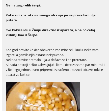
Nema zagorelih šerpi.
Kokice iz aparata su mnogo zdravije jer se prave bez ulja i
putera.
Sve kokice idu u činiju direktno iz aparata, a ne po celoj
kuhinji kao iz šerpe.
Kad god pravite kokice obavezno zadimite celu kuću, neke vam
izgore, a gomila njih ostane neispucana.
Nekada stavite premalo ulja, a dešava se i da preterate.
Ali sada postoji nešto zahvaljujući čemu ćete za samo par minuta i i
više nego jednostavno pripremiti savršeno ukusne i zdrave kokice –
aparat za kokice!