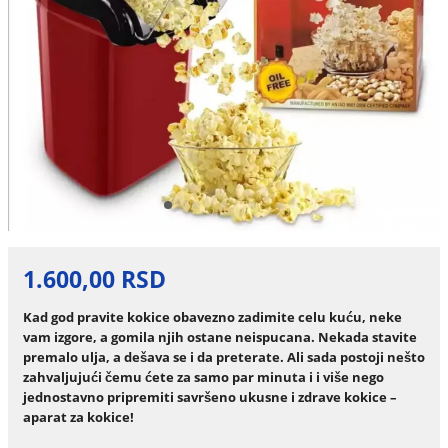
1.600,00 RSD
Kad god pravite kokice obavezno zadimite celu kuću, neke
vam izgore, a gomila njih ostane neispucana. Nekada stavite
premalo ulja, a dešava se i da preterate. Ali sada postoji nešto
zahvaljujući čemu ćete za samo par minuta i i više nego
jednostavno pripremiti savršeno ukusne i zdrave kokice –
aparat za kokice!