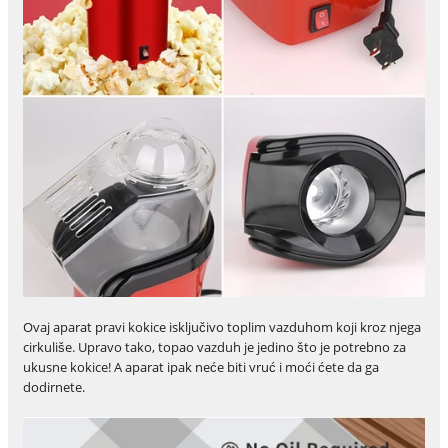
Ovaj aparat pravi kokice isključivo toplim vazduhom koji kroz njega
cirkuliše. Upravo tako, topao vazduh je jedino što je potrebno za
ukusne kokice! A aparat ipak neće biti vruć i moći ćete da ga
dodirnete.