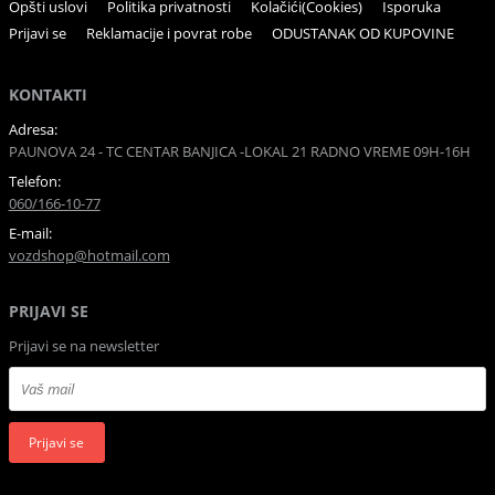
Opšti uslovi
Politika privatnosti
Kolačići(Cookies)
Isporuka
Prijavi se
Reklamacije i povrat robe
ODUSTANAK OD KUPOVINE
KONTAKTI
Adresa:
PAUNOVA 24 - TC CENTAR BANJICA -LOKAL 21 RADNO VREME 09H-16H
Telefon:
060/166-10-77
E-mail:
vozdshop@hotmail.com
PRIJAVI SE
Prijavi se na newsletter
Prijavi se