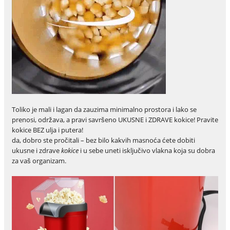
Toliko je mali i lagan da zauzima minimalno prostora i lako se
prenosi, održava, a pravi savršeno UKUSNE i ZDRAVE kokice! Pravite
kokice BEZ ulja i putera!
da, dobro ste pročitali – bez bilo kakvih masnoća ćete dobiti
ukusne i zdrave
kokice
i u sebe uneti isključivo vlakna koja su dobra
za vaš organizam.