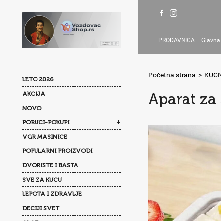
PRODAVNICA
Glavna
Početna strana
>
KUCN
LETO 2026
AKCIJA
Aparat za 
NOVO
+
PORUCI-POKUPI
VGR MASINICE
POPULARNI PROIZVODI
DVORISTE I BASTA
SVE ZA KUCU
LEPOTA I ZDRAVLJE
DECIJI SVET