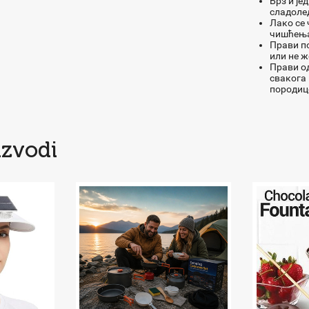
Брз и је
сладолед
Лако се 
чишћењ
Прави по
или не ж
Прави од
свакога 
породиц
izvodi