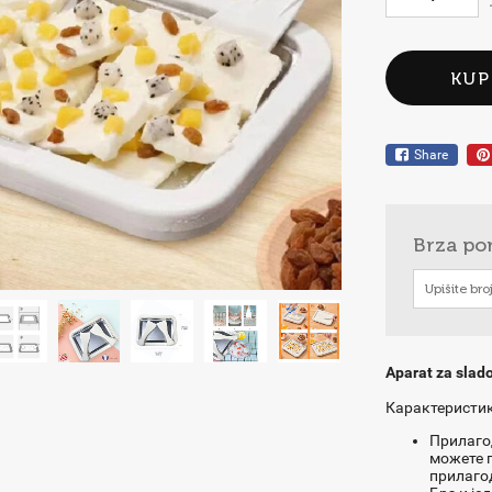
KUP
Share
Brza po
Aparat za slad
Карактеристик
Прилагод
можете п
прилагод