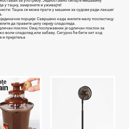
дноставан за употребу: Једноставно сипајте мешавину
а у тацну, замрзните и уживајте!
чисти: Тацна се може прати у машини за судове ради лакшег
а.
јединачне порције: Савршено када желите малу посластицу
елите да правите целу серију сладоледа.
личан поклон: Овај послужавник је одличан поклон за
ко воли сладолед или забаву. Сигурно ће бити хит код
е и пријатеља