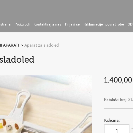
 strana
Proizvodi
Kontaktirajte nas
Prijavi se
Reklamacije i povrat robe
OD
I APARATI
>
Aparat za sladoled
sladoled
1.400,00
S
Kataloški broj:
Količina: