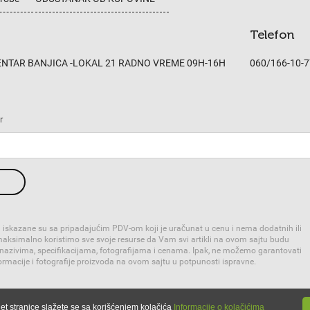
Telefon
CENTAR BANJICA -LOKAL 21 RADNO VREME 09H-16H
060/166-10-7
r
 iskazane su sa pripadajućim PDV-om koji je uračunat u cenu i nema dodatnih ili
 maksimalno koristimo sve svoje resurse da Vam svi artikli na ovom sajtu budu
 nazivima, specifikacijama, fotografijama i cenama. Ipak, ne možemo garantovati
rmacije i fotografije proizvoda na ovom sajtu u potpunosti ispravne.
op™
et stranice slažete se sa korišćenjem kolačića
Informacije o kolačićima