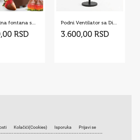
Čokoladna fontana sa 3 nivoa NOVO!
Podni Ventilator sa Difuzerom
0,00 RSD
3.600,00 RSD
osti
Kolačići(Cookies)
Isporuka
Prijavi se