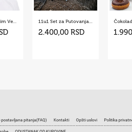
Kačket sa Solarnim Ventilatorom
11u1 Set za Putovanja i Kampovanja
RSD
2.400,00 RSD
1.99
 postavljana pitanja(FAQ)
Kontakti
Opšti uslovi
Politika privatn
 robe
ODUSTANAK OD KUPOVINE