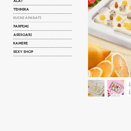
ALAT
TEHNIKA
KUCNI APARATI
PARFEMI
ASESOARI
KAMERE
SEXY SHOP