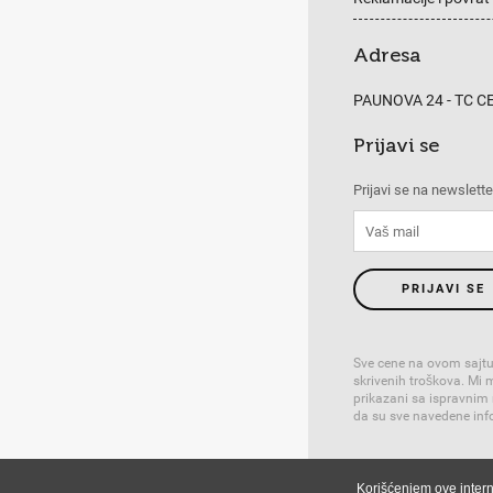
Adresa
PAUNOVA 24 - TC 
Prijavi se
Prijavi se na newslette
PRIJAVI SE
Sve cene na ovom sajtu
skrivenih troškova. Mi
prikazani sa ispravnim
da su sve navedene info
Powered by
GombaSh
Korišćenjem ove intern