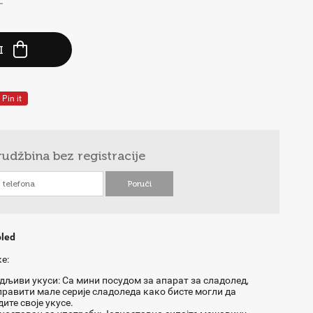
-
I
Pin it
rudžbina
bez registracije
oled
е:
љиви укуси: Са мини посудом за апарат за сладолед,
равити мале серије сладоледа како бисте могли да
ите своје укусе.