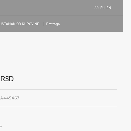
SR
RU
EN
USTANAK OD KUPOVINE
Pretraga
 RSD
LA445467
+