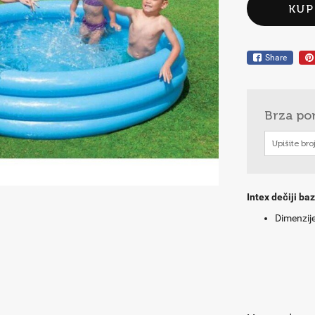
KUP
Share
Brza po
Intex dečiji ba
Dimenzij