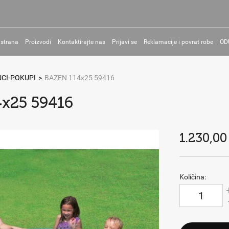
 strana
Proizvodi
Kontaktirajte nas
Prijavi se
Reklamacije i povrat robe
OD
CI-POKUPI
>
BAZEN 114x25 59416
x25 59416
1.230,00
Količina: