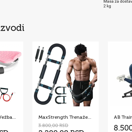
Masa za dosta
2 kg
izvodi
Twist Board za Vežbanje – Rotaciona Sprava za Struk i Stomak
MaxStrength Trenažer za Jačanje Celog Tela
3.800,00 RSD
8.50