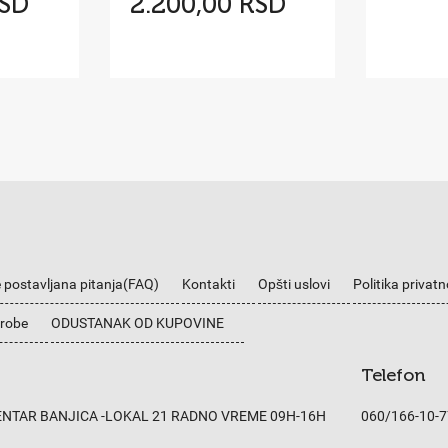
RSD
2.200,00 RSD
 postavljana pitanja(FAQ)
Kontakti
Opšti uslovi
Politika privatn
 robe
ODUSTANAK OD KUPOVINE
Telefon
CENTAR BANJICA -LOKAL 21 RADNO VREME 09H-16H
060/166-10-7