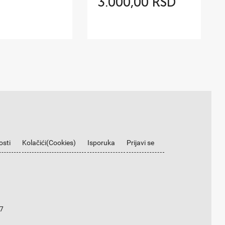
3.000,00 RSD
osti
Kolačići(Cookies)
Isporuka
Prijavi se
7