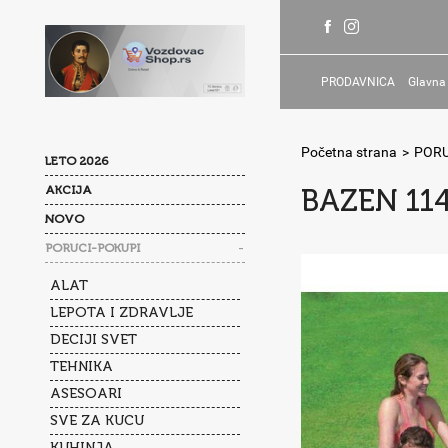
PRODAVNICA
Glavna
Početna strana
>
PORU
LETO 2026
AKCIJA
BAZEN 114
NOVO
-
PORUCI-POKUPI
ALAT
LEPOTA I ZDRAVLJE
DECIJI SVET
TEHNIKA
ASESOARI
SVE ZA KUCU
KUHINJA