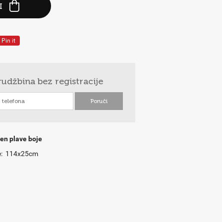
I
Pin it
rudžbina
bez registracije
zen plave boje
e: 114x25cm