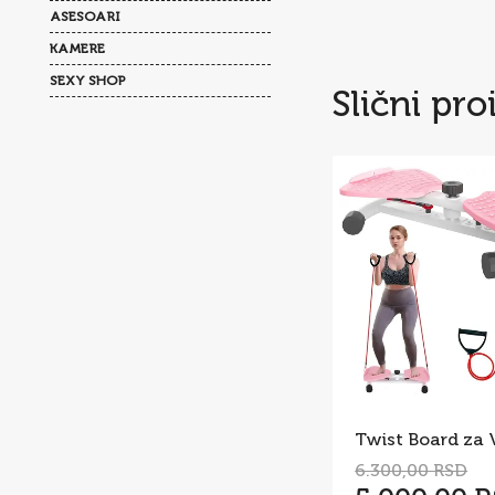
ASESOARI
KAMERE
SEXY SHOP
Slični pro
6.300,00 RSD