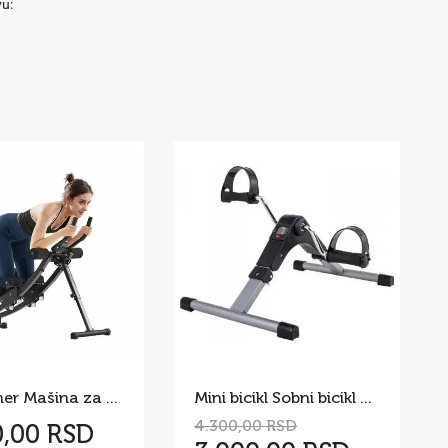
vu:
AB Trainer Mašina za Trbušnjake 200 kg
Mini bicikl Sobni bicikl pedale Kucni mini bickl
4.300,00 RSD
0,00 RSD