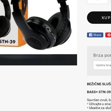
KUP
Share
Brza po
BEŽIČNE SLUŠ
BASS+ STN-39 
Savršen zvuk, b
• Uživajte u sna
• Idealne za slu