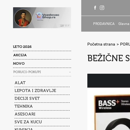
PRODAVNICA
Glavna
Početna strana
>
PORU
LETO 2026
AKCIJA
BEŽIČNE 
NOVO
-
PORUCI-POKUPI
ALAT
LEPOTA I ZDRAVLJE
DECIJI SVET
TEHNIKA
ASESOARI
SVE ZA KUCU
KUHINJA