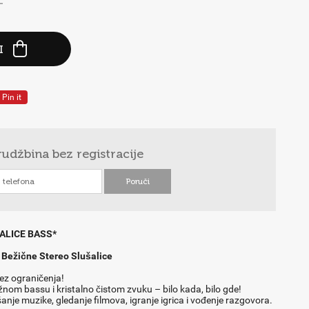
-
I
Pin it
rudžbina
bez registracije
ALICE BASS*
Bežične Stereo Slušalice
ez ograničenja!
žnom bassu i kristalno čistom zvuku – bilo kada, bilo gde!
šanje muzike, gledanje filmova, igranje igrica i vođenje razgovora.