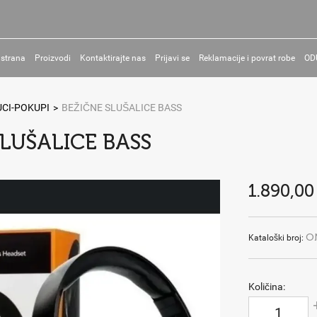
 strana
Proizvodi
Kontaktirajte nas
Prijavi se
Reklamacije i povrat robe
OD
CI-POKUPI
>
BEŽIČNE SLUŠALICE BASS
SLUŠALICE BASS
1.890,00
O
Kataloški broj:
Količina: