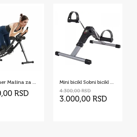
AB Trainer Mašina za Trbušnjake 200 kg
Mini bicikl Sobni bicikl pedale Kucni mini bickl
4.300,00 RSD
0,00 RSD
3.000,00 RSD