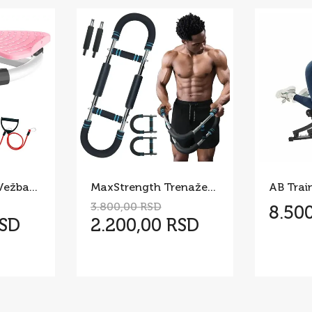
Twist Board za Vežbanje – Rotaciona Sprava za Struk i Stomak
MaxStrength Trenažer za Jačanje Celog Tela
3.800,00 RSD
8.50
RSD
2.200,00 RSD