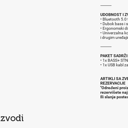
⸻
UDOBNOST I Z
• Bluetooth 5.0 
• Dubok bass i s
• Ergonomski di
• Univerzalna k
i drugim uređaj
⸻
PAKET SADRŽI
• 1x BASS+ STN-
• 1x USB kabl z
ARTIKLI SA Z
REZERVACIJE
"Određeni proiz
rezervišete na
Ili slanje post
izvodi