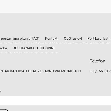
 postavljana pitanja(FAQ)
Kontakti
Opšti uslovi
Politika privatn
 robe
ODUSTANAK OD KUPOVINE
Telefon
CENTAR BANJICA -LOKAL 21 RADNO VREME 09H-16H
060/166-10-7
r