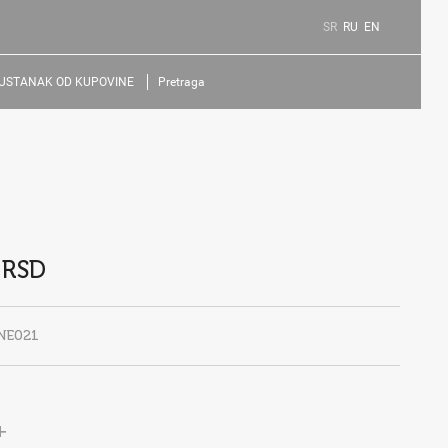
SR
RU
EN
USTANAK OD KUPOVINE
Pretraga
 RSD
NE021
+