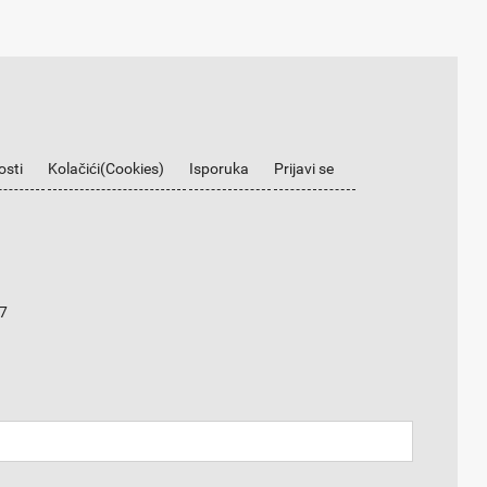
osti
Kolačići(Cookies)
Isporuka
Prijavi se
7