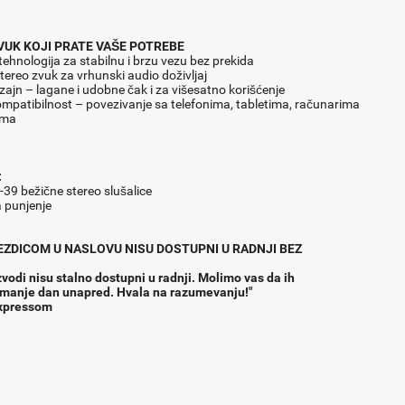
VUK KOJI PRATE VAŠE POTREBE
tehnologija za stabilnu i brzu vezu bez prekida
tereo zvuk za vrhunski audio doživljaj
zajn – lagane i udobne čak i za višesatno korišćenje
ompatibilnost – povezivanje sa telefonima, tabletima, računarima
ima
:
39 bežične stereo slušalice
a punjenje
VEZDICOM U NASLOVU NISU DOSTUPNI U RADNJI BEZ
vodi nisu stalno dostupni u radnji. Molimo vas da ih
jmanje dan unapred. Hvala na razumevanju!"
expressom