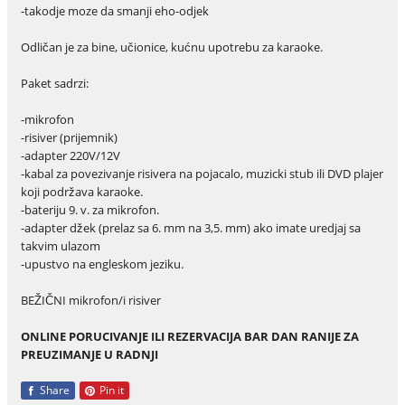
-takodje moze da smanji eho-odjek
Odličan je za bine, učionice, kućnu upotrebu za karaoke.
Paket sadrzi:
-mikrofon
-risiver (prijemnik)
-adapter 220V/12V
-kabal za povezivanje risivera na pojacalo, muzicki stub ili DVD plajer
koji podržava karaoke.
-bateriju 9. v. za mikrofon.
-adapter džek (prelaz sa 6. mm na 3,5. mm) ako imate uredjaj sa
takvim ulazom
-upustvo na engleskom jeziku.
BEŽIČNI mikrofon/i risiver
ONLINE PORUCIVANJE ILI REZERVACIJA BAR DAN RANIJE ZA
PREUZIMANJE U RADNJI
Share
Pin it