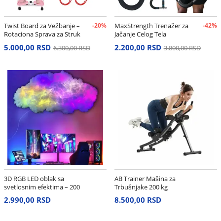
Twist Board za Vežbanje –
-20%
MaxStrength Trenažer za
-42%
Rotaciona Sprava za Struk
Jačanje Celog Tela
i Stomak
5.000,00 RSD
2.200,00 RSD
6.300,00 RSD
3.800,00 RSD
3D RGB LED oblak sa
AB Trainer Mašina za
svetlosnim efektima – 200
Trbušnjake 200 kg
cm
2.990,00 RSD
8.500,00 RSD