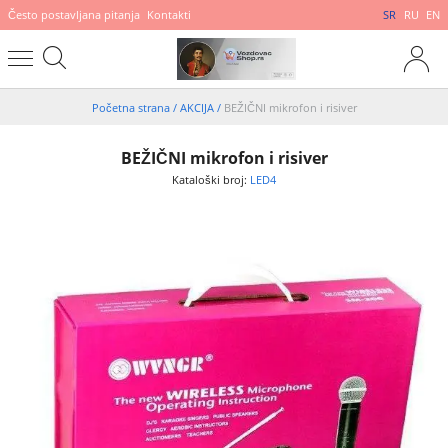
Često postavljana pitanja
Kontakti
SR
RU
EN
Početna strana
/
AKCIJA
/
BEŽIČNI mikrofon i risiver
BEŽIČNI mikrofon i risiver
Kataloški broj:
LED4