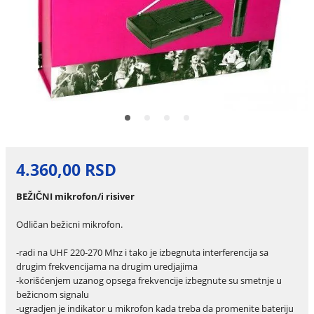
4.360,00 RSD
BEŽIČNI mikrofon/i risiver
Odličan bežicni mikrofon.
-radi na UHF 220-270 Mhz i tako je izbegnuta interferencija sa
drugim frekvencijama na drugim uredjajima
-korišćenjem uzanog opsega frekvencije izbegnute su smetnje u
bežicnom signalu
-ugradjen je indikator u mikrofon kada treba da promenite bateriju