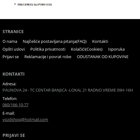
STRANICE
O nama
Najčešće postavljana pitanja(FAQ)
Kontakti
Opšti uslovi
Politika privatnosti
Kolačići(Cookies)
Isporuka
Prijavi se
Reklamacije i povrat robe
ODUSTANAK OD KUPOVINE
KONTAKTI
Adresa:
PAUNOVA 24 - TC CENTAR BANJICA -LOKAL 21 RADNO VREME 09H-16H
Telefon:
060/166-10-77
E-mail:
vozdshop@hotmail.com
PRIJAVI SE