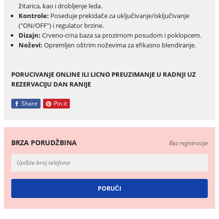
žitarica, kao i drobljenje leda.
Kontrole:
Poseduje prekidače za uključivanje/isključivanje
("ON/OFF") i regulator brzine.
Dizajn:
Crveno-crna baza sa prozirnom posudom i poklopcem.
Noževi:
Opremljen oštrim noževima za efikasno blendiranje.
PORUCIVANJE ONLINE ILI LICNO PREUZIMANJE U RADNJI UZ
REZERVACIJU DAN RANIJE
Share
Pin it
BRZA PORUDŽBINA
Bez registracije