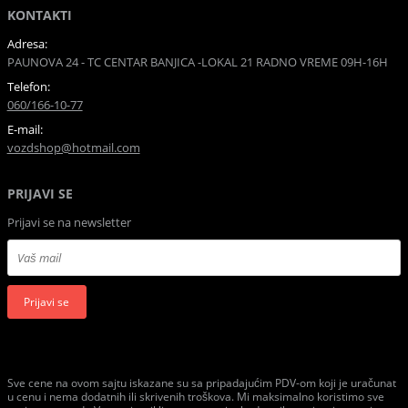
KONTAKTI
Adresa:
PAUNOVA 24 - TC CENTAR BANJICA -LOKAL 21 RADNO VREME 09H-16H
Telefon:
060/166-10-77
E-mail:
vozdshop@hotmail.com
PRIJAVI SE
Prijavi se na newsletter
Prijavi se
Sve cene na ovom sajtu iskazane su sa pripadajućim PDV-om koji je uračunat
u cenu i nema dodatnih ili skrivenih troškova. Mi maksimalno koristimo sve