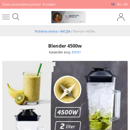
Često postavljana pitanja
Kontakti
SR
RU
EN
Početna strana
/
AKCIJA
/
Blender 4500w
Blender 4500w
Kataloški broj:
ESH31