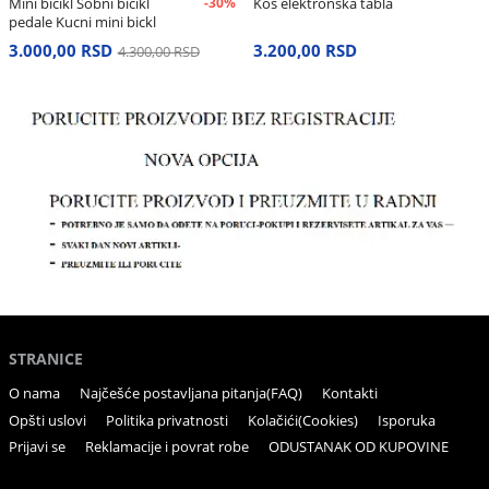
Mini bicikl Sobni bicikl
-30%
Kos elektronska tabla
pedale Kucni mini bickl
3.000,00 RSD
3.200,00 RSD
4.300,00 RSD
STRANICE
O nama
Najčešće postavljana pitanja(FAQ)
Kontakti
Opšti uslovi
Politika privatnosti
Kolačići(Cookies)
Isporuka
Prijavi se
Reklamacije i povrat robe
ODUSTANAK OD KUPOVINE