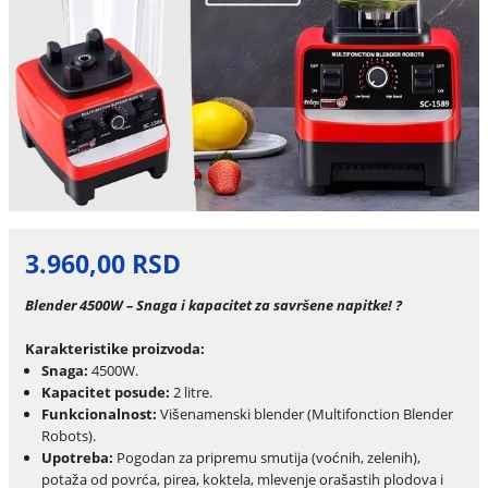
3.960,00 RSD
Blender 4500W – Snaga i kapacitet za savršene napitke! ?
Karakteristike proizvoda:
Snaga:
4500W.
Kapacitet posude:
2 litre.
Funkcionalnost:
Višenamenski blender (Multifonction Blender
Robots).
Upotreba:
Pogodan za pripremu smutija (voćnih, zelenih),
potaža od povrća, pirea, koktela, mlevenje orašastih plodova i