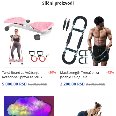
Slični proizvodi
Twist Board za Vežbanje –
-20%
MaxStrength Trenažer za
-42%
Rotaciona Sprava za Struk
Jačanje Celog Tela
i Stomak
5.000,00 RSD
2.200,00 RSD
6.300,00 RSD
3.800,00 RSD