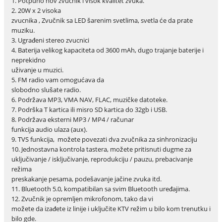
1. Potpuno nov zvucnik i visok kvalitet zvuka.
2. 20W x 2 visoka
zvucnika , Zvučnik sa LED šarenim svetlima, svetla će da prate
muziku.
3. Ugrađeni stereo zvucnici
4. Baterija velikog kapaciteta od 3600 mAh, dugo trajanje baterije i
neprekidno
uživanje u muzici.
5. FM radio vam omogućava da
slobodno slušate radio.
6. Podržava MP3, VMA NAV, FLAC, muzičke datoteke.
7. Podrška T kartica ili misro SD kartica do 32gb i USB.
8. Podržava eksterni MP3 / MP4 / računar
funkcija audio ulaza (aux).
9. TVS funkcija, možete povezati dva zvučnika za sinhronizaciju
10. Jednostavna kontrola tastera, možete pritisnuti dugme za
uključivanje / isključivanje, reprodukciju / pauzu, prebacivanje
režima
preskakanje pesama, podešavanje jačine zvuka itd.
11. Bluetooth 5.0, kompatibilan sa svim Bluetooth uređajima.
12. Zvučnik je opremljen mikrofonom, tako da vi
možete da izađete iz linije i uključite KTV režim u bilo kom trenutku i
bilo gde.