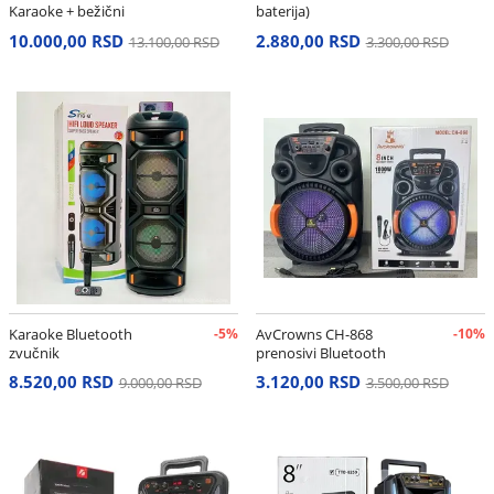
Karaoke + bežični
baterija)
mikrofon Model ZQS8308
10.000,00 RSD
2.880,00 RSD
13.100,00 RSD
3.300,00 RSD
Karaoke Bluetooth
-5%
AvCrowns CH-868
-10%
zvučnik
prenosivi Bluetooth
zvučnik
8.520,00 RSD
3.120,00 RSD
9.000,00 RSD
3.500,00 RSD