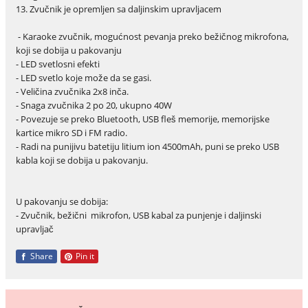
13. Zvučnik je opremljen sa daljinskim upravljacem
- Karaoke zvučnik, mogućnost pevanja preko bežičnog mikrofona,
koji se dobija u pakovanju
- LED svetlosni efekti
- LED svetlo koje može da se gasi.
- Veličina zvučnika 2x8 inča.
- Snaga zvučnika 2 po 20, ukupno 40W
- Povezuje se preko Bluetooth, USB fleš memorije, memorijske
kartice mikro SD i FM radio.
- Radi na punijivu batetiju litium ion 4500mAh, puni se preko USB
kabla koji se dobija u pakovanju.
U pakovanju se dobija:
- Zvučnik, bežični mikrofon, USB kabal za punjenje i daljinski
upravljač
Share
Pin it