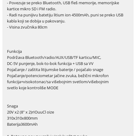
- Povezuje se preko Bluetooth, USB fleš memorije, memorijske
kartice mikro SD i FM radio.
- Radi na punijivu batetiju litium ion 4500mAh, puni se preko USB
kabla koji se dobija u pakovanju.
- Visina zvučnika 80cm
Funkcija
Podržava Bluetooth/radio/AUX/USB/TF karticu/MIC,
DC-5V punjenje, bok-to-bok funkcija + USB sa VV
Pojačanje / zaštita litijumske baterije / pojačalo snage
Pojačanje/potenciometar jačine zvuka, bežični mikrofon
funkcija+visokotonac/sa višebojnim svetlom/višebojnim
svetlo koje kontroliše MODE
Snaga
20V x2 (8" x 2)rIOuuCl oize
310x310x800mm
Baterija3600mAh