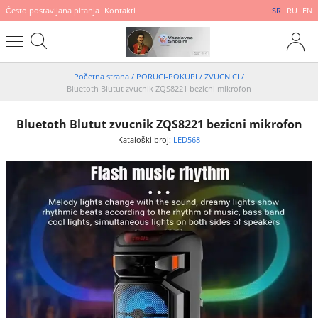
Često postavljana pitanja
Kontakti
SR
RU
EN
Početna strana
/
PORUCI-POKUPI
/
ZVUCNICI
/
Bluetoth Blutut zvucnik ZQS8221 bezicni mikrofon
Bluetoth Blutut zvucnik ZQS8221 bezicni mikrofon
Kataloški broj:
LED568