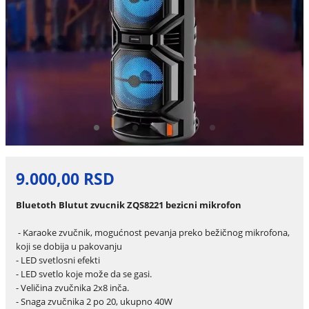
9.000,00 RSD
Bluetoth Blutut zvucnik ZQS8221 bezicni mikrofon
- Karaoke zvučnik, mogućnost pevanja preko bežičnog mikrofona,
koji se dobija u pakovanju
- LED svetlosni efekti
- LED svetlo koje može da se gasi.
- Veličina zvučnika 2x8 inča.
- Snaga zvučnika 2 po 20, ukupno 40W