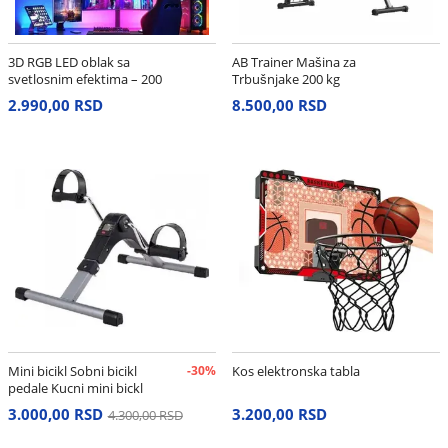
3D RGB LED oblak sa
AB Trainer Mašina za
svetlosnim efektima – 200
Trbušnjake 200 kg
cm
2.990,00 RSD
8.500,00 RSD
Mini bicikl Sobni bicikl
-30%
Kos elektronska tabla
pedale Kucni mini bickl
3.000,00 RSD
3.200,00 RSD
4.300,00 RSD