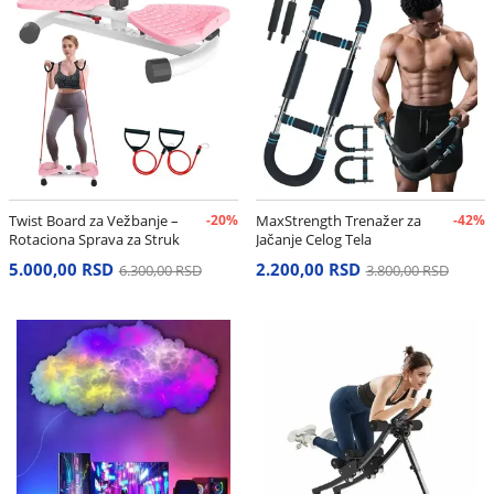
Twist Board za Vežbanje –
-20%
MaxStrength Trenažer za
-42%
Rotaciona Sprava za Struk
Jačanje Celog Tela
i Stomak
5.000,00 RSD
2.200,00 RSD
6.300,00 RSD
3.800,00 RSD