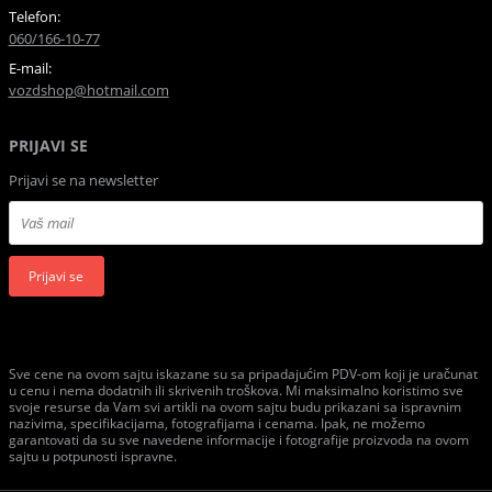
Telefon:
060/166-10-77
E-mail:
vozdshop@hotmail.com
PRIJAVI SE
Prijavi se na newsletter
Prijavi se
Sve cene na ovom sajtu iskazane su sa pripadajućim PDV-om koji je uračunat
u cenu i nema dodatnih ili skrivenih troškova. Mi maksimalno koristimo sve
svoje resurse da Vam svi artikli na ovom sajtu budu prikazani sa ispravnim
nazivima, specifikacijama, fotografijama i cenama. Ipak, ne možemo
garantovati da su sve navedene informacije i fotografije proizvoda na ovom
sajtu u potpunosti ispravne.