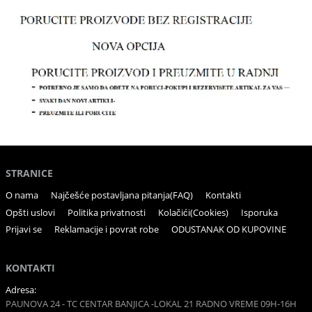
STRANICE
O nama
Najčešće postavljana pitanja(FAQ)
Kontakti
Opšti uslovi
Politika privatnosti
Kolačići(Cookies)
Isporuka
Prijavi se
Reklamacije i povrat robe
ODUSTANAK OD KUPOVINE
KONTAKTI
Adresa:
PAUNOVA 24 - TC CENTAR BANJICA -LOKAL 21 RADNO VREME 09H-16H