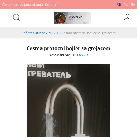
Često postavljana pitanja
Kontakti
SR
RU
EN
Početna strana
/
NOVO
/
Cesma protocni bojler sa grejacem
Cesma protocni bojler sa grejacem
Kataloški broj:
BEL88963