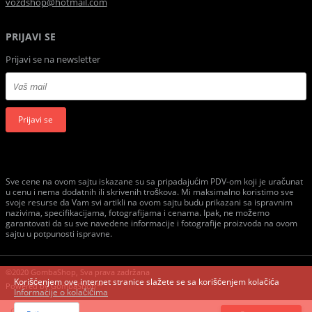
vozdshop@hotmail.com
PRIJAVI SE
Prijavi se na newsletter
Prijavi se
Sve cene na ovom sajtu iskazane su sa pripadajućim PDV-om koji je uračunat
u cenu i nema dodatnih ili skrivenih troškova. Mi maksimalno koristimo sve
svoje resurse da Vam svi artikli na ovom sajtu budu prikazani sa ispravnim
nazivima, specifikacijama, fotografijama i cenama. Ipak, ne možemo
garantovati da su sve navedene informacije i fotografije proizvoda na ovom
sajtu u potpunosti ispravne.
©2020 GombaShop, Sva prava zadržana
Korišćenjem ove internet stranice slažete se sa korišćenjem kolačića
Powered by
GombaShop™
Informacije o kolačićima
Cena: