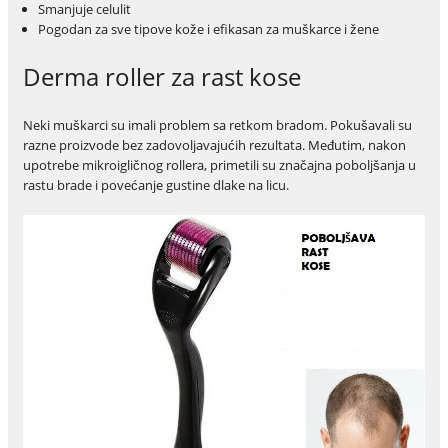
Smanjuje celulit
Pogodan za sve tipove kože i efikasan za muškarce i žene
Derma roller za rast kose
Neki muškarci su imali problem sa retkom bradom. Pokušavali su
razne proizvode bez zadovoljavajućih rezultata. Međutim, nakon
upotrebe mikroigličnog rollera, primetili su značajna poboljšanja u
rastu brade i povećanje gustine dlake na licu.