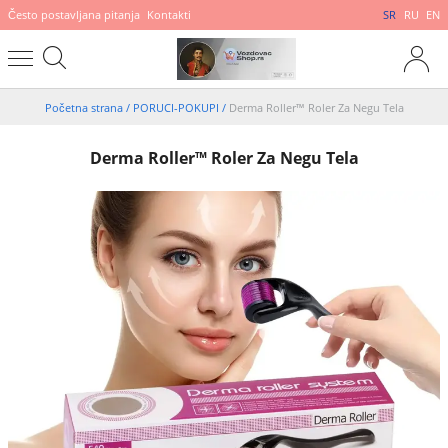
Često postavljana pitanja
Kontakti
SR
RU
EN
Početna strana
/
PORUCI-POKUPI
/
Derma Roller™ Roler Za Negu Tela
Derma Roller™ Roler Za Negu Tela