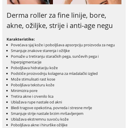
Derma roller za fine linije, bore,
akne, ožiljke, strije i anti-age negu
Karakteristike:
Povećava sjaj kože i poboljšava apsorpciju proizvoda za negu
Smanjuje znakove starenja i ožiljke
Pomaže u tretiranju staračkih pega, sunčevih pega i
hiperpigmentacije
Poboljšava hidrataciju kože
Podstiče proizvodnju kolagena za mladalački izgled
Može stimulisati rast kose
Poboljšava teksturu kože
Minimizira pore
Tretira akne i crvenilo lica
Ublažava rupe nastale od akni
Bledi tragove opekotina, povreda i stresne mrlje
Smanjuje strije nastale brzim mršavljenjem
Ublažava ekstremnu suvoću kože
Poboljšava akne i hirurške ožiljke