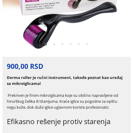
900,00 RSD
Derma roller je ručni instrument, takođe poznat kao uređaj
sa mikroiglicama!
Prekriven je finim mikroiglicama koje su obično napravljene od
hirurškog čelika ili titanijuma. Kraće iglice su pogodne za opštu
negu kože, dok duže iglice uglavnom koriste profesionalci.
Efikasno rešenje protiv starenja