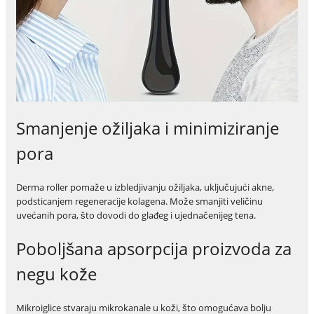
Smanjenje ožiljaka i minimiziranje
pora
Derma roller pomaže u izbledjivanju ožiljaka, uključujući akne,
podsticanjem regeneracije kolagena. Može smanjiti veličinu
uvećanih pora, što dovodi do glađeg i ujednačenijeg tena.
Poboljšana apsorpcija proizvoda za
negu kože
Mikroiglice stvaraju mikrokanale u koži, što omogućava bolju