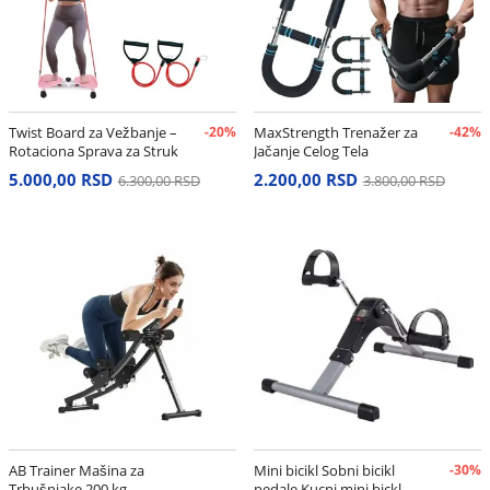
Twist Board za Vežbanje –
-20%
MaxStrength Trenažer za
-42%
Rotaciona Sprava za Struk
Jačanje Celog Tela
i Stomak
5.000,00 RSD
2.200,00 RSD
6.300,00 RSD
3.800,00 RSD
AB Trainer Mašina za
Mini bicikl Sobni bicikl
-30%
Trbušnjake 200 kg
pedale Kucni mini bickl