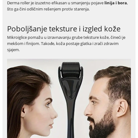
Derma roller je izuzetno efikasan u smanjenju pojave
linija i bora
,
što ga čini odličnim rešenjem protiv starenja.
Poboljšanje teksture i izgled kože
Mikroiglice pomažu u izravnavanju grube teksture kože, čineći je
mekšom i finijom. Takođe, koža postaje glatka i zrači zdravim
sjajem.