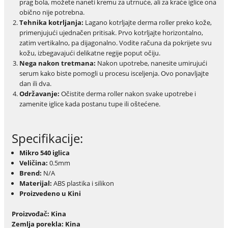
prag bola, možete naneti kremu za utrnuće, ali za kraće iglice ona
obično nije potrebna.
Tehnika kotrljanja:
Lagano kotrljajte derma roller preko kože,
primenjujući ujednačen pritisak. Prvo kotrljajte horizontalno,
zatim vertikalno, pa dijagonalno. Vodite računa da pokrijete svu
kožu, izbegavajući delikatne regije poput očiju.
Nega nakon tretmana:
Nakon upotrebe, nanesite umirujući
serum kako biste pomogli u procesu isceljenja. Ovo ponavljajte
dan ili dva.
Održavanje:
Očistite derma roller nakon svake upotrebe i
zamenite iglice kada postanu tupe ili oštećene.
Specifikacije:
Mikro 540 iglica
Veličina:
0.5mm
Brend:
N/A
Materijal:
ABS plastika i silikon
Proizvedeno u Kini
Proizvođač: Kina
Zemlja porekla: Kina