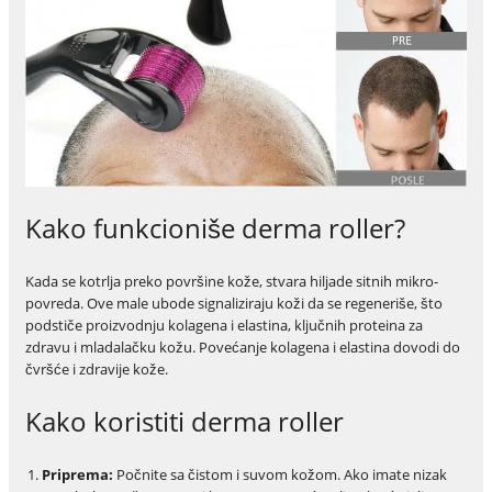
Kako funkcioniše derma roller?
Kada se kotrlja preko površine kože, stvara hiljade sitnih mikro-
povreda. Ove male ubode signaliziraju koži da se regeneriše, što
podstiče proizvodnju kolagena i elastina, ključnih proteina za
zdravu i mladalačku kožu. Povećanje kolagena i elastina dovodi do
čvršće i zdravije kože.
Kako koristiti derma roller
Priprema:
Počnite sa čistom i suvom kožom. Ako imate nizak