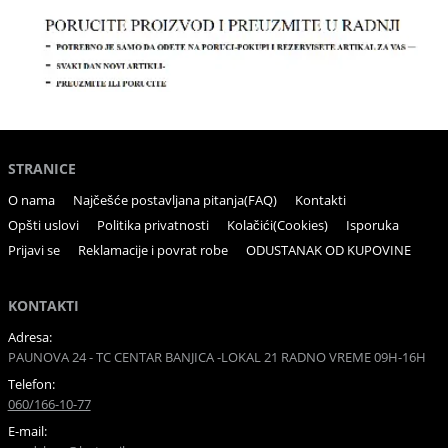
STRANICE
O nama
Najčešće postavljana pitanja(FAQ)
Kontakti
Opšti uslovi
Politika privatnosti
Kolačići(Cookies)
Isporuka
Prijavi se
Reklamacije i povrat robe
ODUSTANAK OD KUPOVINE
KONTAKTI
Adresa:
PAUNOVA 24 - TC CENTAR BANJICA -LOKAL 21 RADNO VREME 09H-16H
Telefon:
060/166-10-77
E-mail: