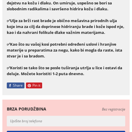
dejstvu na kožu i dlaku. On umiruje, uspešno se bori sa
slobodnim radikalima i savršeno hidrira kožu i dlaku.
✅Ulje za brži rast brade je obično mešavina prirodnih ulja
koje ima za cilj da doprinese hidriranju brade i kože ispod nje,
kao i da nahrani folikule dlake važnim materijama.
✅Kao što su vašoj kosi potrebni određeni uslovi i hranjive
materije u preparatima za negu, kako bi mogla da raste, ista
stvar je i sa bradom.
✅Koristi se tako što se posle tuširanja utrlja u lice i ostavi da
deluje. Možete koristiti 1-2 puta dnevno.
Share
Pin it
BRZA PORUDŽBINA
Bez registracije