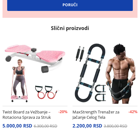
Slični proizvodi
Twist Board za Vežbanje –
-20%
MaxStrength Trenažer za
-42%
Rotaciona Sprava za Struk
Jačanje Celog Tela
i Stomak
5.000,00 RSD
2.200,00 RSD
6.300,00 RSD
3.800,00 RSD