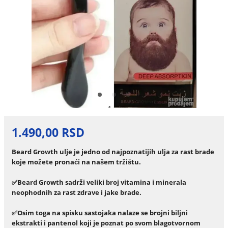
1.490,00 RSD
Beard Growth ulje je jedno od najpoznatijih ulja za rast brade
koje možete pronaći na našem tržištu.
✅Beard Growth sadrži veliki broj vitamina i minerala
neophodnih za rast zdrave i jake brade.
✅Osim toga na spisku sastojaka nalaze se brojni biljni
ekstrakti i pantenol koji je poznat po svom blagotvornom