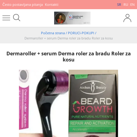
Često postavljana pitanja
Kontakti
SR
RU
EN
Početna strana
/
PORUCI-POKUPI
/
Dermaroller + serum Derma roler za bradu Roler za kosu
Dermaroller + serum Derma roler za bradu Roler za
kosu