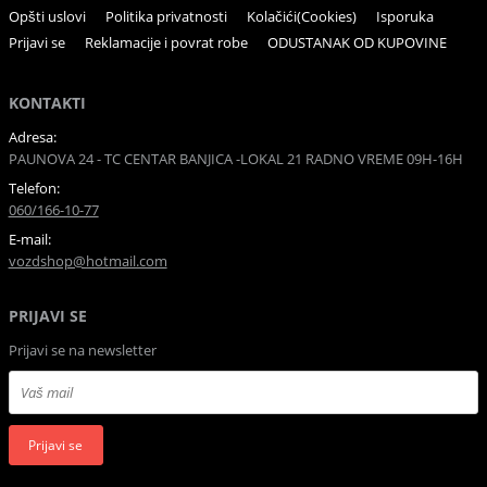
Opšti uslovi
Politika privatnosti
Kolačići(Cookies)
Isporuka
Prijavi se
Reklamacije i povrat robe
ODUSTANAK OD KUPOVINE
KONTAKTI
Adresa:
PAUNOVA 24 - TC CENTAR BANJICA -LOKAL 21 RADNO VREME 09H-16H
Telefon:
060/166-10-77
E-mail:
vozdshop@hotmail.com
PRIJAVI SE
Prijavi se na newsletter
Prijavi se