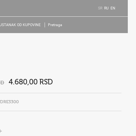
SR
RU
EN
USTANAK OD KUPOVINE
Pretraga
4.680,00 RSD
SD
EDRE3300
+