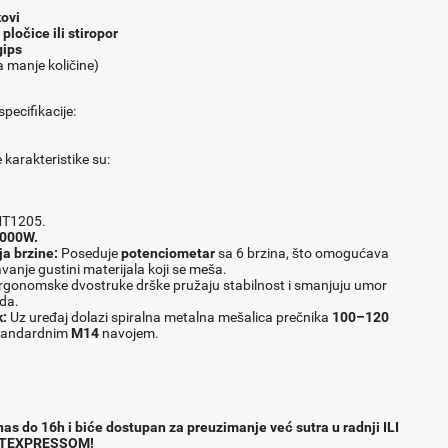
kovi
pločice ili stiropor
gips
 manje količine)
specifikacije:
karakteristike su:
T1205.
000W.
ja brzine:
Poseduje
potenciometar
sa 6 brzina, što omogućava
vanje gustini materijala koji se meša.
gonomske dvostruke drške pružaju stabilnost i smanjuju umor
da.
:
Uz uređaj dolazi spiralna metalna mešalica prečnika
100–120
tandardnim
M14
navojem.
as do 16h i biće dostupan za preuzimanje već sutra u radnji ILI
TEXPRESSOM!