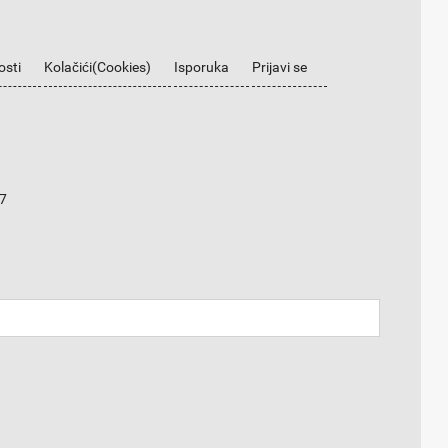
osti
Kolačići(Cookies)
Isporuka
Prijavi se
7