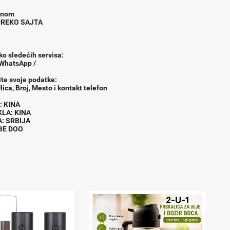
onom
 PREKO SAJTA
ko sledećih servisa:
 WhatsApp /
ite svoje podatke:
lica, Broj, Mesto i kontakt telefon
AC : KINA
EKLA: KINA
A: SRBIJA
NGE DOO