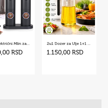
Set – Električni Mlin za Začine
2u1 Dozer za Ulje 1+1 GRATIS
0,00 RSD
1.150,00 RSD