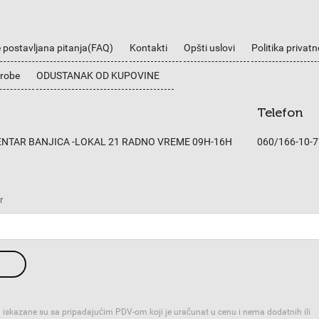
 postavljana pitanja(FAQ)
Kontakti
Opšti uslovi
Politika privatn
 robe
ODUSTANAK OD KUPOVINE
Telefon
CENTAR BANJICA -LOKAL 21 RADNO VREME 09H-16H
060/166-10-7
r
 iskazane su sa pripadajućim PDV-om koji je uračunat u cenu i nema dodatnih ili