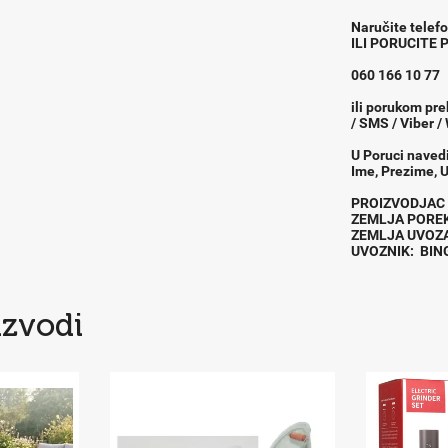
Naručite telef
ILI PORUCITE
060 166 10 77
ili porukom pre
/ SMS / Viber /
U Poruci naved
Ime, Prezime, U
PROIZVODJ
ZEMLJA POR
ZEMLJA UVOZ
UVOZNIK: BI
izvodi