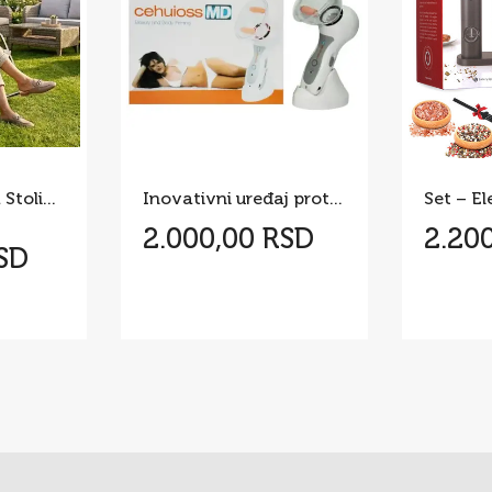
Nordijska fotelja Stolica za ljuljanje
Inovativni uređaj protiv celulita Celluless MD
2.000,00 RSD
2.20
RSD