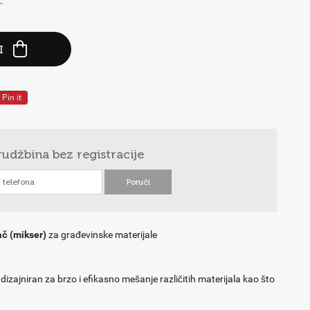
-
I
Pin it
rudžbina
bez registracije
ač (mikser)
za građevinske materijale
e dizajniran za brzo i efikasno mešanje različitih materijala kao što