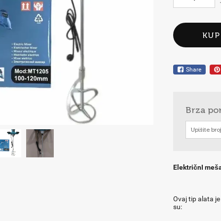
KUP
Share
Brza po
ElektričnI meš
Ovaj tip alata j
su: