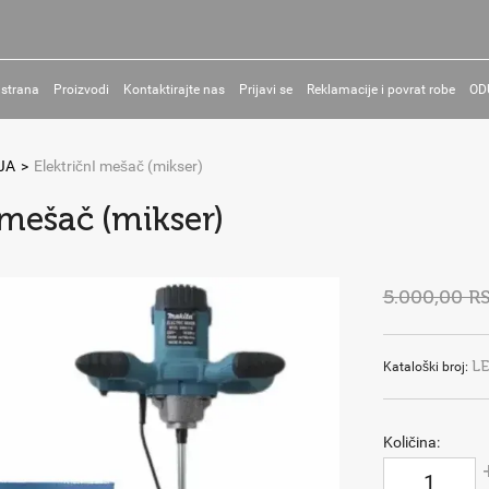
 strana
Proizvodi
Kontaktirajte nas
Prijavi se
Reklamacije i povrat robe
OD
JA
>
ElektričnI mešač (mikser)
 mešač (mikser)
5.000,00 R
L
Kataloški broj:
Količina: