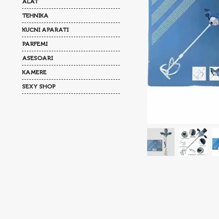
ALAT
TEHNIKA
KUCNI APARATI
PARFEMI
ASESOARI
KAMERE
SEXY SHOP