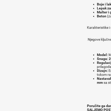
Boje i la
Lepak za 
Malter i 
Beton
(za
Karakteristike i 
Njegove ključne 
Model:
M
Snaga:
2
Regulaci
prilagođa
Dizajn:
Er
tokom ra
Nastavak
mm
sa s
Poručite ga dan
SALJEMO POS