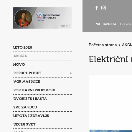
PRODAVNICA
Glavna
Početna strana
>
AKCI
LETO 2026
AKCIJA
ElektričnI
NOVO
+
PORUCI-POKUPI
VGR MASINICE
POPULARNI PROIZVODI
DVORISTE I BASTA
SVE ZA KUCU
LEPOTA I ZDRAVLJE
DECIJI SVET