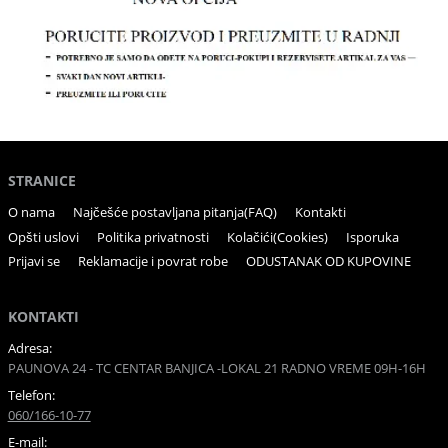
STRANICE
O nama
Najčešće postavljana pitanja(FAQ)
Kontakti
Opšti uslovi
Politika privatnosti
Kolačići(Cookies)
Isporuka
Prijavi se
Reklamacije i povrat robe
ODUSTANAK OD KUPOVINE
KONTAKTI
Adresa:
PAUNOVA 24 - TC CENTAR BANJICA -LOKAL 21 RADNO VREME 09H-16H
Telefon:
060/166-10-77
E-mail: