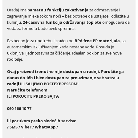
Uređaj ima
pametnu funkciju zakazivanja
za odmrzavanje i
zagrevanje mleka tokom noći – bez potrebe da ustajete i odlazite u
kuhinju.
24-časovna funkcija održavanja toplote
omogućava da
voda za formulu bude uvek spremna.
Bezbedan je za upotrebu, izrađen od
BPA free PP materijala
, sa
automatskim isključivanjem kada nestane vode. Posuda je
uklonjiva i jednostavna za čišćenje. Idealan poklon za sve nove
roditelje.
Ovaj proizvod trenutno nije dostupan u radnji. Poručite ga
danas do 16h i biće dostupan za preuzimanje već sutra u
radnji ILI SALJEMO POSTEXPRESSOM!
Naru
č
ite telefonom
ILI PORUCITE PREKO SAJTA
060 166 10 77
ili porukom preko slede
ć
ih servisa:
/ SMS / Viber / WhatsApp /