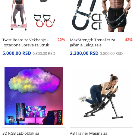
Twist Board za Vežbanje –
-20%
MaxStrength Trenažer za
-42%
Rotaciona Sprava za Struk
Jačanje Celog Tela
i Stomak
5.000,00 RSD
2.200,00 RSD
6.300,00 RSD
3.800,00 RSD
3D RGB LED oblak sa
AB Trainer Mašina za