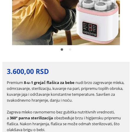
3.600,00 RSD
Premium
8-u-1 grejač flašica za bebe
nudi brzo zagrevanje mleka,
odmrzavanje, sterilizaciju, kuvanje na pari, pripremu toplih obroka,
kuvanje jaja i održavanje konstantne temperature. Savršen za
svakodnevno hranjenje, danju i noću.
Zagreva mleko ravnomerno bez gubitka nutritivnih vrednosti,
a
360° parna sterilizacija
obezbeđuje brzu i higijensku pripremu
flašica. Nakon hranjenja, flašica se može odmah sterilizovati, što
olakšava brigu o bebi.