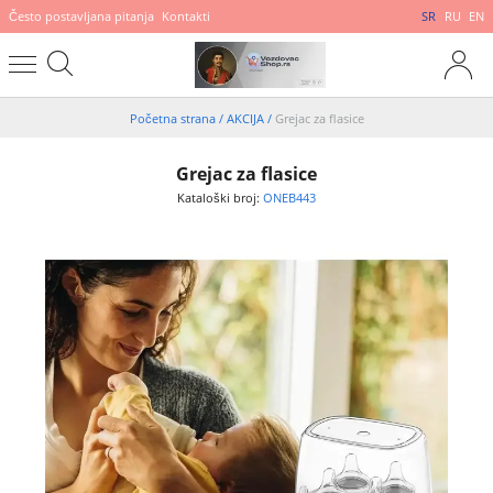
Često postavljana pitanja
Kontakti
SR
RU
EN
Početna strana
/
AKCIJA
/
Grejac za flasice
Grejac za flasice
Kataloški broj:
ONEB443