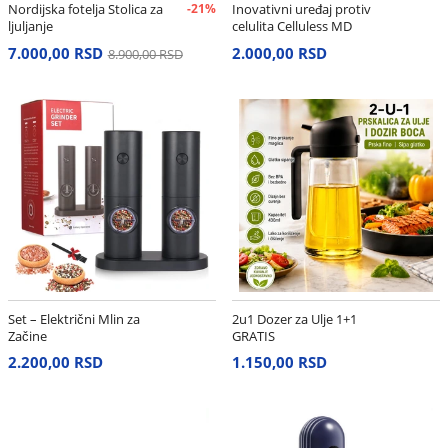
Nordijska fotelja Stolica za
-21%
Inovativni uređaj protiv
ljuljanje
celulita Celluless MD
7.000,00 RSD
2.000,00 RSD
8.900,00 RSD
Set – Električni Mlin za
2u1 Dozer za Ulje 1+1
Začine
GRATIS
2.200,00 RSD
1.150,00 RSD