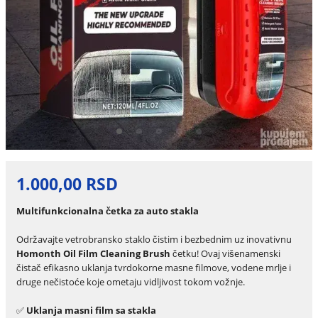
1.000,00 RSD
Multifunkcionalna četka za auto stakla
Održavajte vetrobransko staklo čistim i bezbednim uz inovativnu
Homonth Oil Film Cleaning Brush
četku! Ovaj višenamenski
čistač efikasno uklanja tvrdokorne masne filmove, vodene mrlje i
druge nečistoće koje ometaju vidljivost tokom vožnje.
✅
Uklanja masni film sa stakla