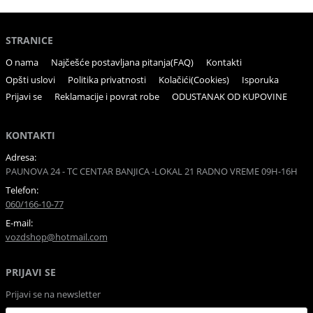
STRANICE
O nama
Najčešće postavljana pitanja(FAQ)
Kontakti
Opšti uslovi
Politika privatnosti
Kolačići(Cookies)
Isporuka
Prijavi se
Reklamacije i povrat robe
ODUSTANAK OD KUPOVINE
KONTAKTI
Adresa:
PAUNOVA 24 - TC CENTAR BANJICA -LOKAL 21 RADNO VREME 09H-16H
Telefon:
060/166-10-77
E-mail:
vozdshop@hotmail.com
PRIJAVI SE
Prijavi se na newsletter