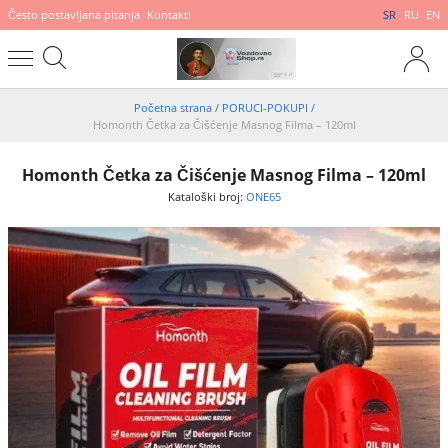
Često postavljana pitanja
Kontakti
SR
RU
EN
Početna strana
/
PORUCI-POKUPI
/
Homonth Četka za Čišćenje Masnog Filma – 120ml
Homonth Četka za Čišćenje Masnog Filma – 120ml
Kataloški broj:
ONE65