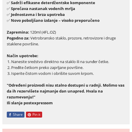
✅
Sadrži efikasne deterdžentske komponente
✅
Sprečava nastanak vodenih mrlja
✅
Jednostavna i brza upotreba
✅
Novo poboljšano izdanje – visoko preporučeno
Zapremina:
120ml (4FL.OZ)
Pogodno za:
Vetrobransko staklo, prozore, retrovizore i druge
staklene površine.
Način upotrebe:
Nanesite sredstvo direktno na staklo ili na sunđer četke.
Pređite četkom preko zaprljane površine.
Isperite čistom vodom i obrišite suvom krpom.
"Određeni proizvodi nisu stalno dostupni u radnji. Molimo vas
da ih rezervišete najmanje dan unapred. Hvala na
razumevanju!"
Ili slanje postexpressom
Share
Pin it