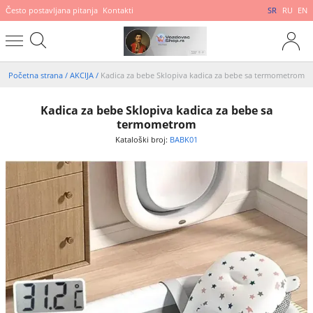
Često postavljana pitanja
Kontakti
SR
RU
EN
Početna strana
/
AKCIJA
/
Kadica za bebe Sklopiva kadica za bebe sa termometrom
Kadica za bebe Sklopiva kadica za bebe sa
termometrom
Kataloški broj:
BABK01