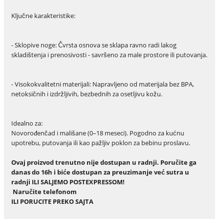
Ključne karakteristike:
- Sklopive noge: Čvrsta osnova se sklapa ravno radi lakog
skladištenja i prenosivosti - savršeno za male prostore ili putovanja.
- Visokokvalitetni materijali: Napravljeno od materijala bez BPA,
netoksičnih i izdržljivih, bezbednih za osetljivu kožu.
Idealno za:
Novorođenčad i mališane (0–18 meseci). Pogodno za kućnu
upotrebu, putovanja ili kao pažljiv poklon za bebinu proslavu.
Ovaj proizvod trenutno nije dostupan u radnji. Poručite ga
danas do 16h i biće dostupan za preuzimanje već sutra u
radnji ILI SALJEMO POSTEXPRESSOM!
Naru
č
ite telefonom
ILI PORUCITE PREKO SAJTA