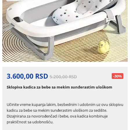
3.600,00 RSD
-30%
5.200,00 RSD
Sklopiva kadica za bebe sa mekim sunđerastim uloškom
Učinite vreme kupanja lakim, bezbednim i udobnim uz ovu sklopivu
kadicu za bebe sa mekim sunđerastim uloškom za sedište.
Dizajnirana za novorođenčad i bebe, ova kadica kombinuje
praktičnost sa udobnošću.