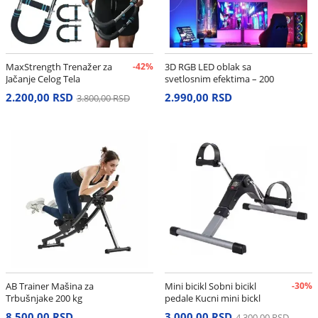
MaxStrength Trenažer za
-42%
3D RGB LED oblak sa
Jačanje Celog Tela
svetlosnim efektima – 200
cm
2.200,00 RSD
2.990,00 RSD
3.800,00 RSD
AB Trainer Mašina za
Mini bicikl Sobni bicikl
-30%
Trbušnjake 200 kg
pedale Kucni mini bickl
8.500,00 RSD
3.000,00 RSD
4.300,00 RSD