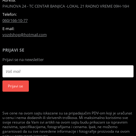
Adresa:
PAUNOVA 24 - TC CENTAR BANJICA -LOKAL 21 RADNO VREME 09H-16H
Telefon:
060/166-10-77
E-mail:
vozdshop@hotmail.com
PRIJAVI SE
Prijavi se na newsletter
Prijavi se
Sve cene na ovom sajtu iskazane su sa pripadajućim PDV-om koji je uračunat
u cenu i nema dodatnih ili skrivenih troškova. Mi maksimalno koristimo sve
svoje resurse da Vam svi artikli na ovom sajtu budu prikazani sa ispravnim
nazivima, specifikacijama, fotografijama i cenama. Ipak, ne možemo
garantovati da su sve navedene informacije i fotografije proizvoda na ovom
sajtu u potpunosti ispravne.