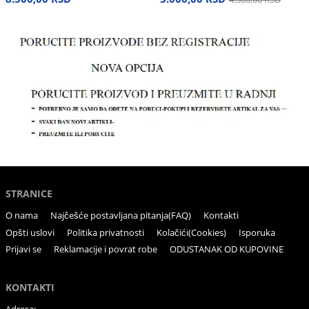
STRANICE
O nama
Najčešće postavljana pitanja(FAQ)
Kontakti
Opšti uslovi
Politika privatnosti
Kolačići(Cookies)
Isporuka
Prijavi se
Reklamacije i povrat robe
ODUSTANAK OD KUPOVINE
KONTAKTI