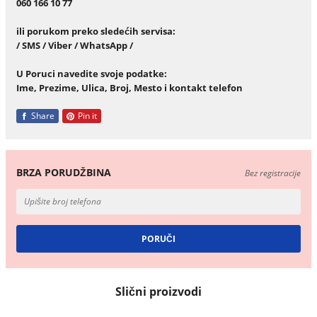
060 166 10 77
ili porukom preko slede
ć
ih servisa:
/ SMS / Viber / WhatsApp /
U Poruci navedite svoje podatke:
Ime, Prezime, Ulica, Broj, Mesto i kontakt telefon
Share
Pin it
BRZA PORUDŽBINA
Bez registracije
Slični proizvodi