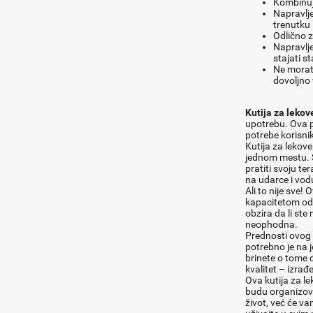
Kombinujt
Napravlj
trenutku 
Odlično z
Napravlje
stajati s
Ne morate 
dovoljno v
Kutija za lekov
upotrebu. Ova pr
potrebe korisni
Kutija za lekov
jednom mestu. Sa
pratiti svoju te
na udarce i vodu
Ali to nije sve!
kapacitetom od 
obzira da li ste 
neophodna.
Prednosti ovog 
potrebno je na 
brinete o tome da
kvalitet – izrađ
Ova kutija za le
budu organizova
život, već će va