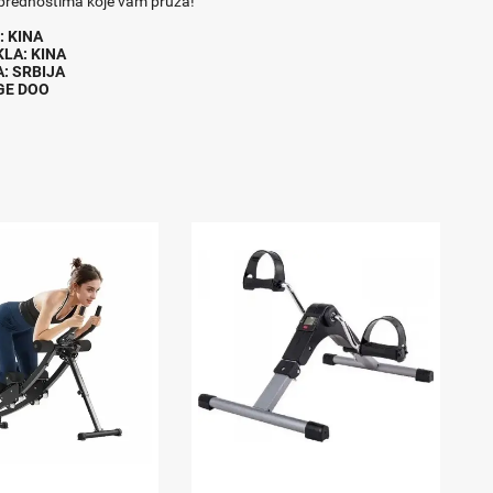
 prednostima koje vam pruža!
AC : KINA
EKLA: KINA
A: SRBIJA
NGE DOO