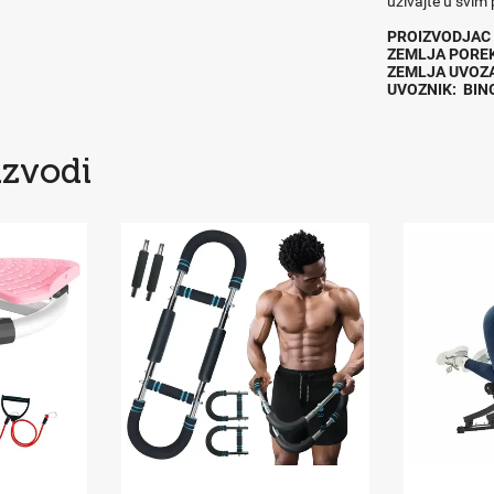
uživajte u svim
PROIZVODJ
ZEMLJA POR
ZEMLJA UVOZ
UVOZNIK: BI
izvodi