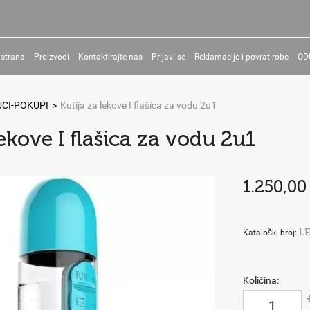
 strana
Proizvodi
Kontaktirajte nas
Prijavi se
Reklamacije i povrat robe
OD
CI-POKUPI
>
Kutija za lekove I flašica za vodu 2u1
lekove I flašica za vodu 2u1
1.250,00
L
Kataloški broj:
Količina: