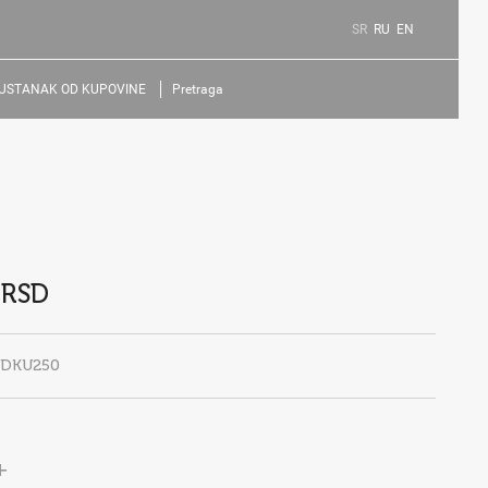
SR
RU
EN
USTANAK OD KUPOVINE
Pretraga
 RSD
EDKU250
+