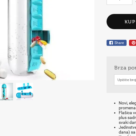
KUP
Share
Brza po
Novi, ele
promena 
Flašica v
plus sadr
svaki dan
Jedinstve
dana) sa 