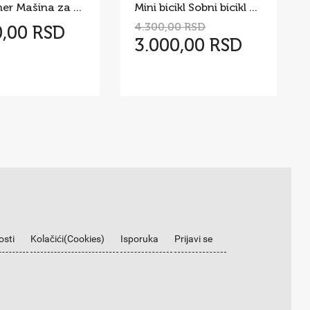
AB Trainer Mašina za Trbušnjake 200 kg
Mini bicikl Sobni bicikl pedale Kucni mini bickl
4.300,00 RSD
0,00 RSD
3.000,00 RSD
osti
Kolačići(Cookies)
Isporuka
Prijavi se