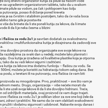
e svoj dnevni organizator kutija za pilule sa flašom vode
en sa ugrađenim organizatorom tableta, tako da u svakom
imate pilule sa vodom, pa čak i poklopcem kao šolju
a putovanja, posao ili držanje pored kreveta
nia je sa čvrstim i stabilnim postoljem, tako da će vaša boca
tabilno tamo gde je postavite
više da brinete da li ste poneli kutiju za lekove, da li imate
ode ili da li je neka česma u blizini
e i flašica za vodu 2u1
je savršen dodatak za svakodnevnu
aktična i multifunkcionalna kutija je dizajnirana da zadovolji sve
ka.
e ima dovoljno prostora da organizujete sve svoje lekove na
 razdeljcima za svaki dan u nedelji, možete lako planirati i
rapiju. Ova kutija je izrađena od kvalitetne plastike koja je otporna
, tako da su vaši lekovi sigurni i zaštićeni.
 Ova kutija za lekove ima dodatnu funkciju – flašicu za vodu. Sa
500ml, možete je koristiti za hidrataciju tokom celog dana. Bez
na poslu, u teretani ili na putovanju, ova flašica će vam biti
proizvoda su mnogobrojne. Prvo, praktičnost – sve što vam je
jednom mestu. Drugo, organizacija – više nećete morati da
 li ste uzeli svoje lekove ili da li ste dovoljno hidrirani. Treće,
en od izdržljivih materijala, ovaj proizvod će vam dugo trajati.
kove i flašica za vodu 2u1 je odličan izbor za sve one koji žele da
ni, zdravi i praktični. Ne samo da će vam olakšati svakodnevni
m pružiti i dodatnu sigurnost i udobnost. Nabavite svoju danas i