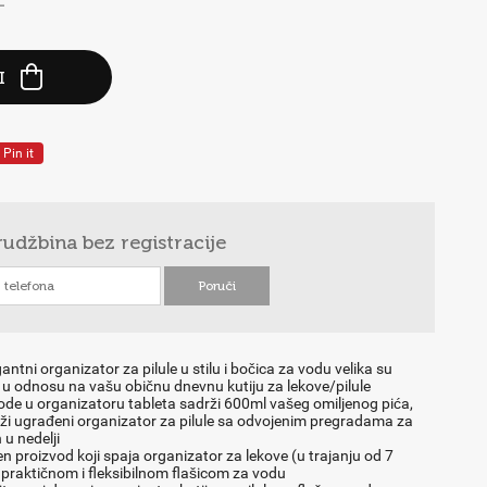
-
I
Pin it
rudžbina
bez registracije
gantni organizator za pilule u stilu i bočica za vodu velika su
u odnosu na vašu običnu dnevnu kutiju za lekove/pilule
ode u organizatoru tableta sadrži 600ml vašeg omiljenog pića,
ži ugrađeni organizator za pilule sa odvojenim pregradama za
 u nedelji
n proizvod koji spaja organizator za lekove (u trajanju od 7
praktičnom i fleksibilnom flašicom za vodu