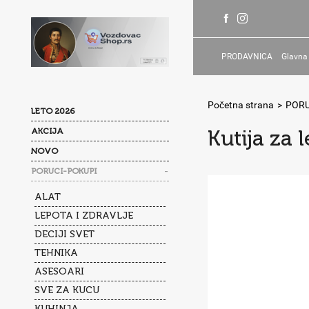
PRODAVNICA
Glavna
Početna strana
>
PORU
LETO 2026
AKCIJA
Kutija za 
NOVO
-
PORUCI-POKUPI
ALAT
LEPOTA I ZDRAVLJE
DECIJI SVET
TEHNIKA
ASESOARI
SVE ZA KUCU
KUHINJA