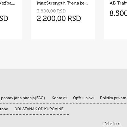
Twist Board za Vežbanje – Rotaciona Sprava za Struk i Stomak
MaxStrength Trenažer za Jačanje Celog Tela
3.800,00 RSD
8.50
RSD
2.200,00 RSD
 postavljana pitanja(FAQ)
Kontakti
Opšti uslovi
Politika privatn
 robe
ODUSTANAK OD KUPOVINE
Telefon