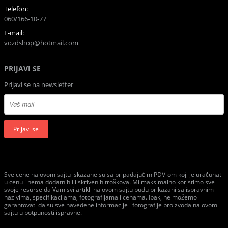
Telefon:
060/166-10-77
E-mail:
vozdshop@hotmail.com
PRIJAVI SE
Prijavi se na newsletter
Prijavi se
Sve cene na ovom sajtu iskazane su sa pripadajućim PDV-om koji je uračunat
u cenu i nema dodatnih ili skrivenih troškova. Mi maksimalno koristimo sve
svoje resurse da Vam svi artikli na ovom sajtu budu prikazani sa ispravnim
nazivima, specifikacijama, fotografijama i cenama. Ipak, ne možemo
garantovati da su sve navedene informacije i fotografije proizvoda na ovom
sajtu u potpunosti ispravne.