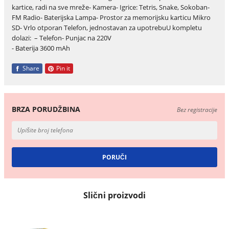
kartice, radi na sve mreže- Kamera- Igrice: Tetris, Snake, Sokoban-
FM Radio- Baterijska Lampa- Prostor za memorijsku karticu Mikro
SD- Vrlo otporan Telefon, jednostavan za upotrebuU kompletu
dolazi: – Telefon- Punjac na 220V
- Baterija 3600 mAh
Share
Pin it
BRZA PORUDŽBINA
Bez registracije
Slični proizvodi