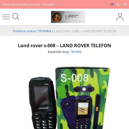
Često postavljana pitanja
Kontakti
SR
RU
EN
Početna strana
/
TEHNIKA
/
Land rover s-008 – LAND ROVER TELEFON
Land rover s-008 – LAND ROVER TELEFON
Kataloški broj:
TEH008