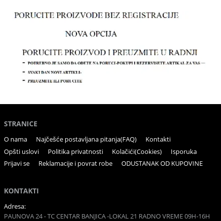
STRANICE
O nama
Najčešće postavljana pitanja(FAQ)
Kontakti
Opšti uslovi
Politika privatnosti
Kolačići(Cookies)
Isporuka
Prijavi se
Reklamacije i povrat robe
ODUSTANAK OD KUPOVINE
KONTAKTI
Adresa:
PAUNOVA 24 - TC CENTAR BANJICA -LOKAL 21 RADNO VREME 09H-16H