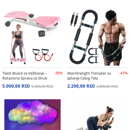
Twist Board za Vežbanje –
-20%
MaxStrength Trenažer za
-42%
Rotaciona Sprava za Struk
Jačanje Celog Tela
i Stomak
5.000,00 RSD
2.200,00 RSD
6.300,00 RSD
3.800,00 RSD