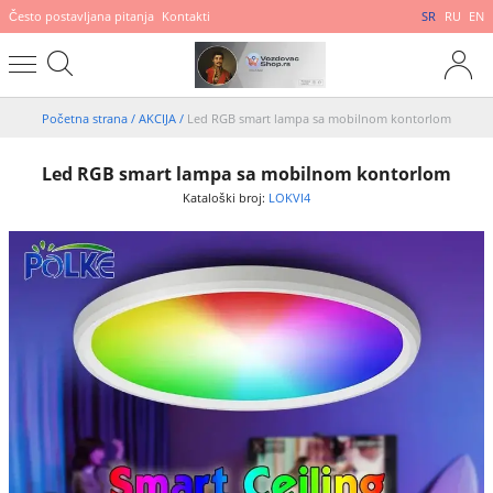
Često postavljana pitanja
Kontakti
SR
RU
EN
Početna strana
/
AKCIJA
/
Led RGB smart lampa sa mobilnom kontorlom
Led RGB smart lampa sa mobilnom kontorlom
Kataloški broj:
LOKVI4