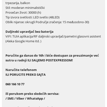
trpezarija, balkon
Stil: moderan minimalistički
Prosečan život: 30000 (h)
Tip izvora svetlosti: LED svetlo (48LED)
Oblik nijanse: okrugli Područje zračenja: 15 međusobno-30)
Daljinski upravljač bez baterija
VIFI: TUIA aplikacija/RF daljinski upravljač/pametni glasovni asistent
(Aleka Google Home itd. )
Poručite ga danas do 16h i biće dostupan za preuzimanje već
sutra u radnji ILI SALJEMO POSTEXPRESSOM!
Naru
č
ite telefonom
ILI PORUCITE PREKO SAJTA
060 166 10 77
ili porukom preko slede
ć
ih servisa:
/ SMS / Viber / WhatsApp /