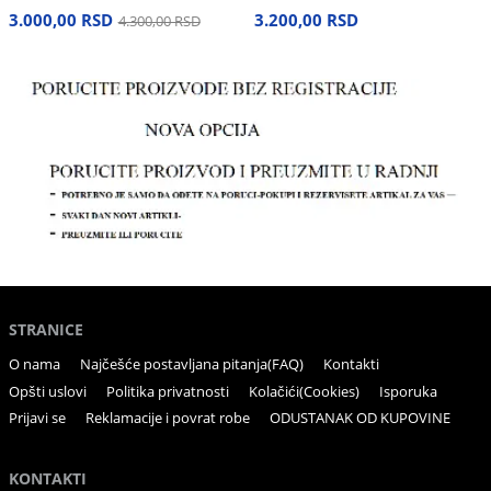
3.000,00 RSD
3.200,00 RSD
4.300,00 RSD
STRANICE
O nama
Najčešće postavljana pitanja(FAQ)
Kontakti
Opšti uslovi
Politika privatnosti
Kolačići(Cookies)
Isporuka
Prijavi se
Reklamacije i povrat robe
ODUSTANAK OD KUPOVINE
KONTAKTI