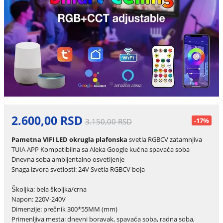
2.600,00 RSD
-17%
3.150,00 RSD
Pametna VIFI LED okrugla plafonska
svetla RGBCV zatamnjiva
TUIA APP Kompatibilna sa Aleka Google kućna spavaća soba
Dnevna soba ambijentalno osvetljenje
Snaga izvora svetlosti: 24V Svetla RGBCV boja
Školjka: bela školjka/crna
Napon: 220V-240V
Dimenzije: prečnik 300*55MM (mm)
Primenljiva mesta: dnevni boravak, spavaća soba, radna soba,