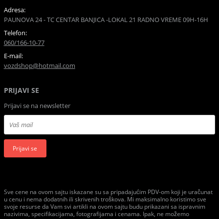
Adresa:
PAUNOVA 24 - TC CENTAR BANJICA -LOKAL 21 RADNO VREME 09H-16H
Telefon:
060/166-10-77
E-mail:
vozdshop@hotmail.com
PRIJAVI SE
Prijavi se na newsletter
Prijavi se
Sve cene na ovom sajtu iskazane su sa pripadajućim PDV-om koji je uračunat
u cenu i nema dodatnih ili skrivenih troškova. Mi maksimalno koristimo sve
svoje resurse da Vam svi artikli na ovom sajtu budu prikazani sa ispravnim
nazivima, specifikacijama, fotografijama i cenama. Ipak, ne možemo