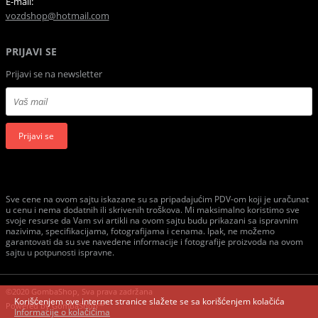
E-mail:
vozdshop@hotmail.com
PRIJAVI SE
Prijavi se na newsletter
Prijavi se
Sve cene na ovom sajtu iskazane su sa pripadajućim PDV-om koji je uračunat
u cenu i nema dodatnih ili skrivenih troškova. Mi maksimalno koristimo sve
svoje resurse da Vam svi artikli na ovom sajtu budu prikazani sa ispravnim
nazivima, specifikacijama, fotografijama i cenama. Ipak, ne možemo
garantovati da su sve navedene informacije i fotografije proizvoda na ovom
sajtu u potpunosti ispravne.
©2020 GombaShop, Sva prava zadržana
Korišćenjem ove internet stranice slažete se sa korišćenjem kolačića
Powered by
GombaShop™
Informacije o kolačićima