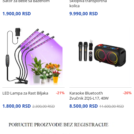
Šator za Bebe sa Bazenom
Sklopiva transportna
kolica
1.900,00 RSD
9.990,00 RSD
LED Lampa za Rast Biljaka
-21%
Karaoke Bluetooth
-26%
Zvučnik ZQS-L17, 40W
1.800,00 RSD
8.500,00 RSD
2.300,00 RSD
11.600,00 RSD