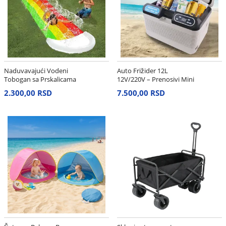
Naduvavajući Vodeni
Auto Frižider 12L
Tobogan sa Prskalicama
12V/220V – Prenosivi Mini
Frižider i Grejač
2.300,00 RSD
7.500,00 RSD