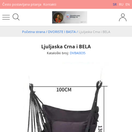
Često postavljana pitanja
Kontakti
SR
RU
EN
Početna strana
/
DVORISTE I BASTA
/
Ljuljaska Crna i BELA
Ljuljaska Crna i BELA
Kataloški broj:
DVBA0035