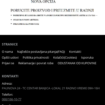
STRANICE
O nama
Najčešće postavljana pitanja(FAQ)
Kontakti
Opšti uslovi
Politika privatnosti
Kolačići(Cookies)
Isporuka
Prijavi se
Reklamacije i povrat robe
ODUSTANAK OD KUPOVINE
KONTAKTI
Adresa:
PAUNOVA 24 - TC CENTAR BANJICA -LOKAL 21 RADNO VREME 09H-16H
Telefon:
060/166-10-77