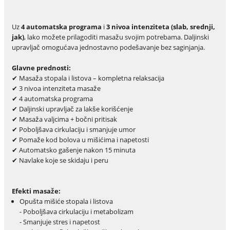
Uz
4 automatska programa
i
3 nivoa intenziteta (slab, srednji,
jak)
, lako možete prilagoditi masažu svojim potrebama. Daljinski
upravljač omogućava jednostavno podešavanje bez saginjanja.
Glavne prednosti:
✔ Masaža stopala i listova – kompletna relaksacija
✔ 3 nivoa intenziteta masaže
✔ 4 automatska programa
✔ Daljinski upravljač za lakše korišćenje
✔ Masaža valjcima + bočni pritisak
✔ Poboljšava cirkulaciju i smanjuje umor
✔ Pomaže kod bolova u mišićima i napetosti
✔ Automatsko gašenje nakon 15 minuta
✔ Navlake koje se skidaju i peru
Efekti masaže:
Opušta mišiće stopala i listova
- Poboljšava cirkulaciju i metabolizam
- Smanjuje stres i napetost