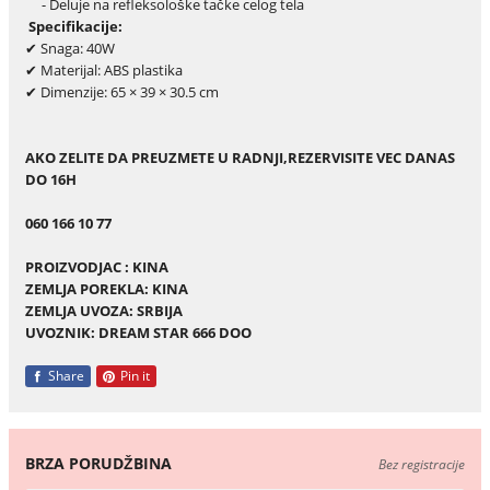
- Deluje na refleksološke tačke celog tela
Specifikacije:
✔ Snaga: 40W
✔ Materijal: ABS plastika
✔ Dimenzije: 65 × 39 × 30.5 cm
AKO ZELITE DA PREUZMETE U RADNJI,REZERVISITE VEC DANAS
DO 16H
060 166 10 77
PROIZVODJAC : KINA
ZEMLJA POREKLA: KINA
ZEMLJA UVOZA: SRBIJA
UVOZNIK: DREAM STAR 666 DOO
Share
Pin it
BRZA PORUDŽBINA
Bez registracije