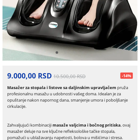
9.000,00 RSD
-14%
10.500,00 RSD
Masažer za stopala i listove sa daljinskim upravljačem
pruža
profesionalnu masažu u udobnosti vašeg doma. Idealan je za
opuštanje nakon napornog dana, smanjenje umora i poboljšanje
cirkulacije.
Zahvaljujući kombinaciji
masaže valjcima i bočnog pritiska
, ovaj
masažer deluje na sve ključne refleksološke tačke stopala,
pomažući u ublažavanju napetosti, bolova u mišićima i stresa.