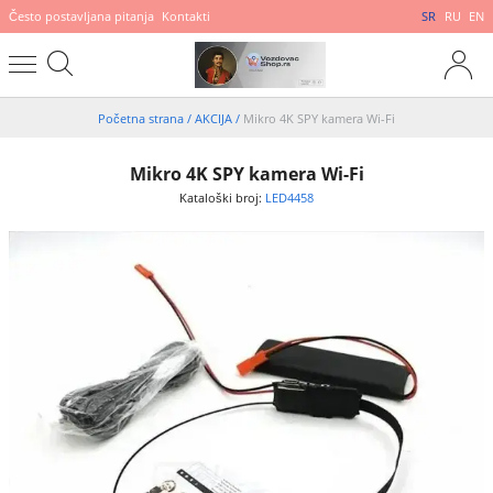
Često postavljana pitanja
Kontakti
SR
RU
EN
Početna strana
/
AKCIJA
/
Mikro 4K SPY kamera Wi-Fi
Mikro 4K SPY kamera Wi-Fi
Kataloški broj:
LED4458