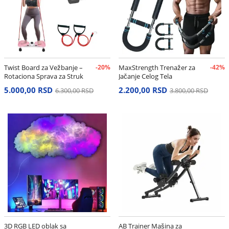
Twist Board za Vežbanje –
-20%
MaxStrength Trenažer za
-42%
Rotaciona Sprava za Struk
Jačanje Celog Tela
i Stomak
5.000,00 RSD
2.200,00 RSD
6.300,00 RSD
3.800,00 RSD
3D RGB LED oblak sa
AB Trainer Mašina za