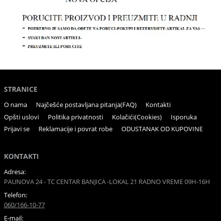
STRANICE
O nama
Najčešće postavljana pitanja(FAQ)
Kontakti
Opšti uslovi
Politika privatnosti
Kolačići(Cookies)
Isporuka
Prijavi se
Reklamacije i povrat robe
ODUSTANAK OD KUPOVINE
KONTAKTI
Adresa:
PAUNOVA 24 - TC CENTAR BANJICA -LOKAL 21 RADNO VREME 09H-16H
Telefon:
060/166-10-77
E-mail: