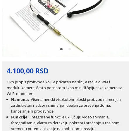
4.100,00 RSD
Ovo je opis proizvoda koji je prikazan na slici, a reč je o Wi-Fi
modulu kamere, često poznatom i kao mini ili špijunska kamera sa
Wi-Fi modulom:
Namena:
Višenamenski visokotehnološki proizvod namenjen
za diskretan nadzor i snimanje, idealan za praćenje doma,
kancelarije ili prodavnice.
Funkcije:
Integrisane funkcije uključuju video snimanje,
fotografisanje, alarm za detekciju pokreta i praćenje u realnom
vremenu putem aplikacije na mobilnom uređaju.