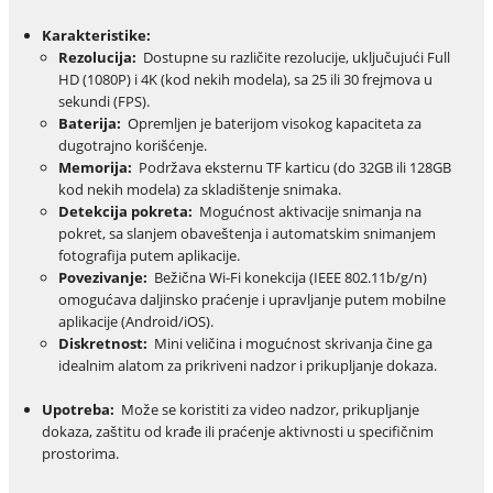
Karakteristike:
Rezolucija:
Dostupne su različite rezolucije, uključujući Full
HD (1080P) i 4K (kod nekih modela), sa 25 ili 30 frejmova u
sekundi (FPS).
Baterija:
Opremljen je baterijom visokog kapaciteta za
dugotrajno korišćenje.
Memorija:
Podržava eksternu TF karticu (do 32GB ili 128GB
kod nekih modela) za skladištenje snimaka.
Detekcija pokreta:
Mogućnost aktivacije snimanja na
pokret, sa slanjem obaveštenja i automatskim snimanjem
fotografija putem aplikacije.
Povezivanje:
Bežična Wi-Fi konekcija (IEEE 802.11b/g/n)
omogućava daljinsko praćenje i upravljanje putem mobilne
aplikacije (Android/iOS).
Diskretnost:
Mini veličina i mogućnost skrivanja čine ga
idealnim alatom za prikriveni nadzor i prikupljanje dokaza.
Upotreba:
Može se koristiti za video nadzor, prikupljanje
dokaza, zaštitu od krađe ili praćenje aktivnosti u specifičnim
prostorima.