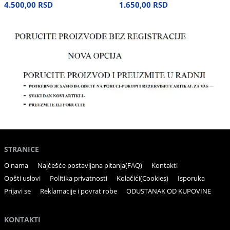
4.500,00 RSD
1.650,00 RSD
STRANICE
O nama
Najčešće postavljana pitanja(FAQ)
Kontakti
Opšti uslovi
Politika privatnosti
Kolačići(Cookies)
Isporuka
Prijavi se
Reklamacije i povrat robe
ODUSTANAK OD KUPOVINE
KONTAKTI