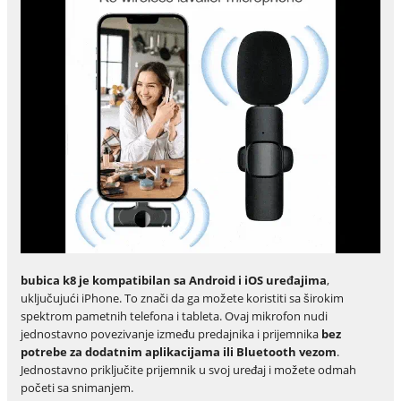
bubica k8 je kompatibilan sa Android i iOS uređajima
,
uključujući iPhone. To znači da ga možete koristiti sa širokim
spektrom pametnih telefona i tableta. Ovaj mikrofon nudi
jednostavno povezivanje između predajnika i prijemnika
bez
potrebe za dodatnim aplikacijama ili Bluetooth
vezom
.
Jednostavno priključite prijemnik u svoj uređaj i možete odmah
početi sa snimanjem.