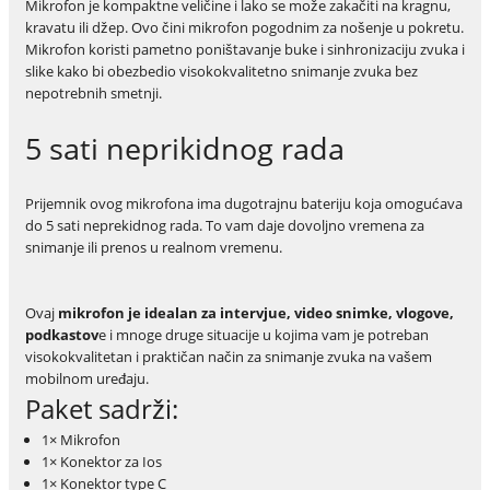
Mikrofon je kompaktne veličine i lako se može zakačiti na kragnu,
kravatu ili džep. Ovo čini mikrofon pogodnim za nošenje u pokretu.
Mikrofon koristi pametno poništavanje buke i sinhronizaciju zvuka i
slike kako bi obezbedio visokokvalitetno snimanje zvuka bez
nepotrebnih smetnji.
5 sati neprikidnog rada
Prijemnik ovog mikrofona ima dugotrajnu bateriju koja omogućava
do 5 sati neprekidnog rada. To vam daje dovoljno vremena za
snimanje ili prenos u realnom vremenu.
Ovaj
mikrofon je idealan za intervjue, video snimke, vlogove,
podkastov
e i mnoge druge situacije u kojima vam je potreban
visokokvalitetan i praktičan način za snimanje zvuka na vašem
mobilnom uređaju.
Paket sadrži:
1× Mikrofon
1× Konektor za Ios
1× Konektor type C