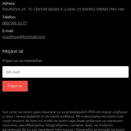
Adresa:
PAUNOVA 24 - TC CENTAR BANJICA -LOKAL 21 RADNO VREME 09H-16H
Telefon:
060/166-10-77
E-mail:
vozdshop@hotmail.com
PRIJAVI SE
Prijavi se na newsletter
Prijavi se
Sve cene na ovom sajtu iskazane su sa pripadajućim PDV-om koji je uračunat
u cenu i nema dodatnih ili skrivenih troškova. Mi maksimalno koristimo sve
svoje resurse da Vam svi artikli na ovom sajtu budu prikazani sa ispravnim
nazivima, specifikacijama, fotografijama i cenama. Ipak, ne možemo
garantovati da su sve navedene informacije i fotografije proizvoda na ovom