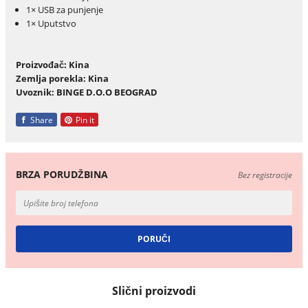
1× USB za punjenje
1× Uputstvo
Proizvođač: Kina
Zemlja porekla: Kina
Uvoznik: BINGE D.O.O BEOGRAD
Share
Pin it
BRZA PORUDŽBINA
Bez registracije
Slični proizvodi