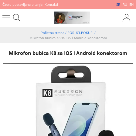
Često postavljana pitanja
Kontakti
SR
RU
EN
Početna strana
/
PORUCI-POKUPI
/
Mikrofon bubica K8 sa IOS i Android konektorom
Mikrofon bubica K8 sa IOS i Android konektorom