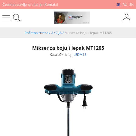
Često postavljana pitanja
Kontakti
SR
RU
EN
Početna strana
/
AKCIJA
/
Mikser za boju i lepak MT1205
Mikser za boju i lepak MT1205
Kataloški broj:
LEDM15