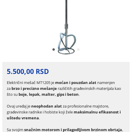
5.500,00 RSD
Električni mešač MT1205 je
moćan i pouzdan alat
namenjen
za
brzo i precizno mešanje
različitih građevinskih materijala kao
što su
boje, lepak, malter, gips i beton
.
Ovaj uređaj je
neophodan alat
za profesionalne majstore,
građevinske radnike i hobiste koji žele
maksimalnu efikasnost i
uštedu vremena
.
Sa svojim
snažnim motorom i prilagodljivom brzinom obrtaja
,