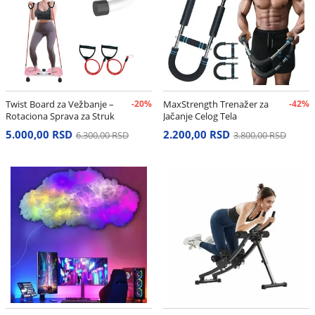
Twist Board za Vežbanje –
-20%
MaxStrength Trenažer za
-42%
Rotaciona Sprava za Struk
Jačanje Celog Tela
i Stomak
5.000,00 RSD
2.200,00 RSD
6.300,00 RSD
3.800,00 RSD