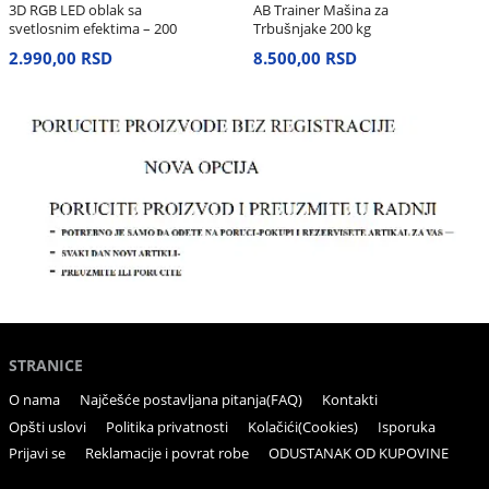
3D RGB LED oblak sa
AB Trainer Mašina za
svetlosnim efektima – 200
Trbušnjake 200 kg
cm
2.990,00 RSD
8.500,00 RSD
STRANICE
O nama
Najčešće postavljana pitanja(FAQ)
Kontakti
Opšti uslovi
Politika privatnosti
Kolačići(Cookies)
Isporuka
Prijavi se
Reklamacije i povrat robe
ODUSTANAK OD KUPOVINE