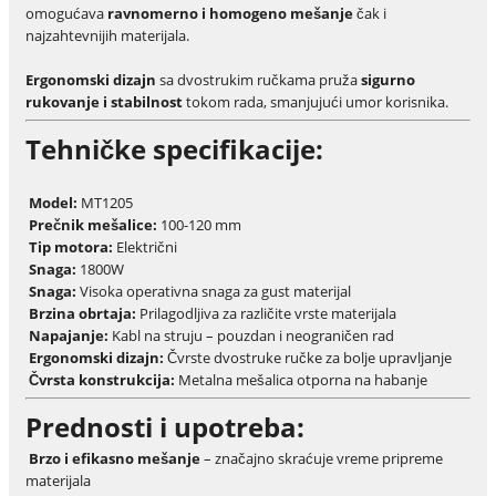
omogućava
ravnomerno i homogeno mešanje
čak i
najzahtevnijih materijala.
Ergonomski dizajn
sa dvostrukim ručkama pruža
sigurno
rukovanje i stabilnost
tokom rada, smanjujući umor korisnika.
Tehničke specifikacije:
Model:
MT1205
Prečnik mešalice:
100-120 mm
Tip motora:
Električni
Snaga:
1800W
Snaga:
Visoka operativna snaga za gust materijal
Brzina obrtaja:
Prilagodljiva za različite vrste materijala
Napajanje:
Kabl na struju – pouzdan i neograničen rad
Ergonomski dizajn:
Čvrste dvostruke ručke za bolje upravljanje
Čvrsta konstrukcija:
Metalna mešalica otporna na habanje
Prednosti i upotreba:
Brzo i efikasno mešanje
– značajno skraćuje vreme pripreme
materijala