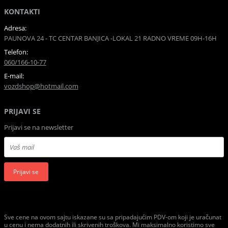
KONTAKTI
Adresa:
PAUNOVA 24 - TC CENTAR BANJICA -LOKAL 21 RADNO VREME 09H-16H
Telefon:
060/166-10-77
E-mail:
vozdshop@hotmail.com
PRIJAVI SE
Prijavi se na newsletter
Prijavi se
Sve cene na ovom sajtu iskazane su sa pripadajućim PDV-om koji je uračunat
u cenu i nema dodatnih ili skrivenih troškova. Mi maksimalno koristimo sve