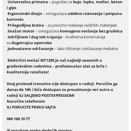
Univerzalna primena
– pogodan za
boje, lepka, malter, beton
i gips
Ergonomski dizajn
– omogućava
udobno rukovanje i potpunu
kontrolu
Prilagodljiva brzina
– za precizno mešanje različitih materijala
Snažan motor
– omogućava
homogeno mešanje bez grudvica
Izdržljivost i dug vek trajanja
– kvalitetna konstrukcija
za
dugotrajnu upotrebu
Jednostavno održavanje
– lako čišćenje i održavanje mešalice
Električni mešač MT1205 je vaš najbolji saveznik u
građevinskim radovima – profesionalan alat za brže i
kvalitetnije rezultate!
Ovaj proizvod trenutno nije dostupan u radnji. Poručite ga
danas do 16h i biće dostupan za preuzimanje već sutra u
radnji ILI SALJEMO POSTEXPRESSOM!
Naru
č
ite telefonom
ILI PORUCITE PREKO SAJTA
060 166 10 77
ili porukom preko slede
ć
ih servisa: