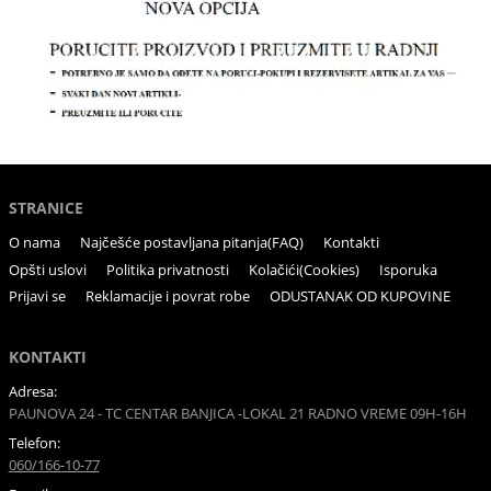
STRANICE
O nama
Najčešće postavljana pitanja(FAQ)
Kontakti
Opšti uslovi
Politika privatnosti
Kolačići(Cookies)
Isporuka
Prijavi se
Reklamacije i povrat robe
ODUSTANAK OD KUPOVINE
KONTAKTI
Adresa:
PAUNOVA 24 - TC CENTAR BANJICA -LOKAL 21 RADNO VREME 09H-16H
Telefon:
060/166-10-77