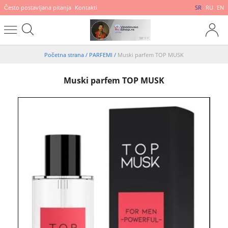
Često postavljana pitanja
Kontakti
SR
RU
EN
Početna strana
/
PARFEMI
/
Muski parfem TOP MUSK
Muski parfem TOP MUSK