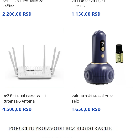
Set – Električni Mlin za
2u1 Dozer za Ulje 1+1
Začine
GRATIS
2.200,00 RSD
1.150,00 RSD
Bežični Dual-Band Wi-Fi
Vakuumski Masažer za
Ruter sa 6 Antena
Telo
4.500,00 RSD
1.650,00 RSD