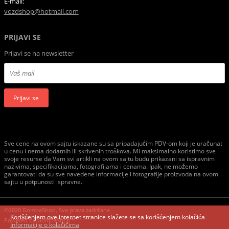
E-mail:
vozdshop@hotmail.com
PRIJAVI SE
Prijavi se na newsletter
Prijavi se
Sve cene na ovom sajtu iskazane su sa pripadajućim PDV-om koji je uračunat
u cenu i nema dodatnih ili skrivenih troškova. Mi maksimalno koristimo sve
svoje resurse da Vam svi artikli na ovom sajtu budu prikazani sa ispravnim
nazivima, specifikacijama, fotografijama i cenama. Ipak, ne možemo
garantovati da su sve navedene informacije i fotografije proizvoda na ovom
sajtu u potpunosti ispravne.
©2020 GombaShop, Sva prava zadržana
Korišćenjem ove internet stranice slažete se sa korišćenjem kolačića
Powered by
GombaShop™
Informacije o kolačićima