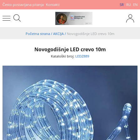
Često postavljana pitanja
Kontakti
SR
RU
EN
Početna strana
/
AKCIJA
/
Novogodišnje LED crevo 10m
Novogodišnje LED crevo 10m
Kataloški broj:
LEDZ889