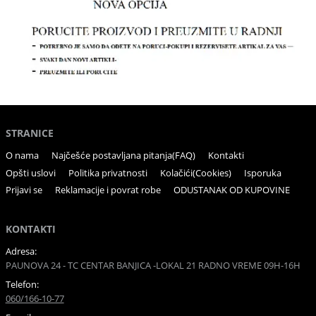
STRANICE
O nama
Najčešće postavljana pitanja(FAQ)
Kontakti
Opšti uslovi
Politika privatnosti
Kolačići(Cookies)
Isporuka
Prijavi se
Reklamacije i povrat robe
ODUSTANAK OD KUPOVINE
KONTAKTI
Adresa:
PAUNOVA 24 - TC CENTAR BANJICA -LOKAL 21 RADNO VREME 09H-16H
Telefon:
060/166-10-77