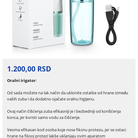
1.200,00 RSD
Oralni irigator
:
Od sada možete na lak način da uklonite ostatke od hrane između
vaših zuba i da dodatno ojačate oralnu higijenu.
Ovaj način čišćenja zuba efikasniji je i bezbedniji od korišćenja
konca, jer koristi samo vodu za čišćenje.
Veoma efikasan kod osoba koje nose fiksnu protezu, jer se ostaci
hrane na fiksoj protezi lakše uklanjaju ovim aparatom