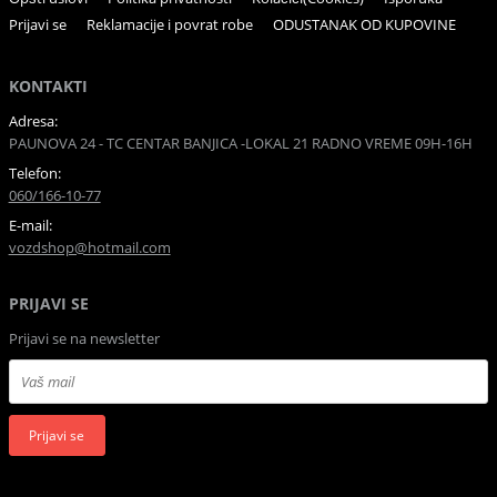
Prijavi se
Reklamacije i povrat robe
ODUSTANAK OD KUPOVINE
KONTAKTI
Adresa:
PAUNOVA 24 - TC CENTAR BANJICA -LOKAL 21 RADNO VREME 09H-16H
Telefon:
060/166-10-77
E-mail:
vozdshop@hotmail.com
PRIJAVI SE
Prijavi se na newsletter
Prijavi se