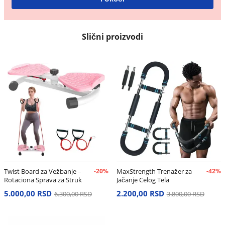
Slični proizvodi
Twist Board za Vežbanje –
-20%
MaxStrength Trenažer za
-42%
Rotaciona Sprava za Struk
Jačanje Celog Tela
i Stomak
5.000,00 RSD
2.200,00 RSD
6.300,00 RSD
3.800,00 RSD