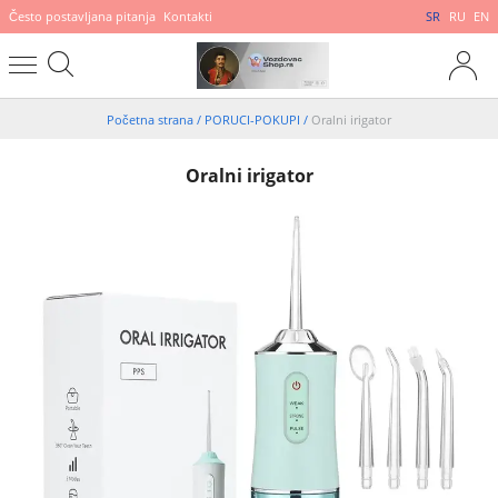
Često postavljana pitanja
Kontakti
SR
RU
EN
Početna strana
/
PORUCI-POKUPI
/
Oralni irigator
Oralni irigator