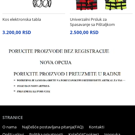
Kos elektronska tabla
Univerzalni Prsluk za
Spasavanje sa Pištaljkom
– Neon Žuti
3.200,00 RSD
2.500,00 RSD
STRANICE
O nama
Najčešće postavljana pitanja(FAQ)
Kontakti
Opšti uslovi
Politika privatnosti
Kolačići(Cookies)
Isporuka