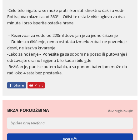
-Celo telo irigatora se može prati i koristiti direktno čak i u vodi-
Rotirajuća mlaznica od 360° – Očistite usta iz više uglova za dva
minuta i brzo isperite ostatke hrane
– Rezervoar za vodu od 220ml dovoljan je za jedno čišćenje
– Dubinsko čišćenje, nema ostataka između zuba i ne povređuje
desni, ne izaziva krvarenje
-Lako za nošenje – Ponesite ga sa sobom na posao ili putovanje i
održavajte oralnu higijenu bilo kada i bilo gde
-Bežičan je, puni se putem kabla, a sa punom baterijom može da
radi oko 4 sata bez prestanka.
Share
Pin it
BRZA PORUDŽBINA
Bez registracije