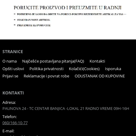
STRANICE
O nama
Najčešće postavljana pitanja(FAQ)
Kontakti
Opšti uslovi
Politika privatnosti
Kolačići(Cookies)
Isporuka
Prijavi se
Reklamacije i povrat robe
ODUSTANAK OD KUPOVINE
KONTAKTI
Adresa:
PAUNOVA 24 - TC CENTAR BANJICA -LOKAL 21 RADNO VREME 09H-16H
Telefon:
060/166-10-77
E-mail: