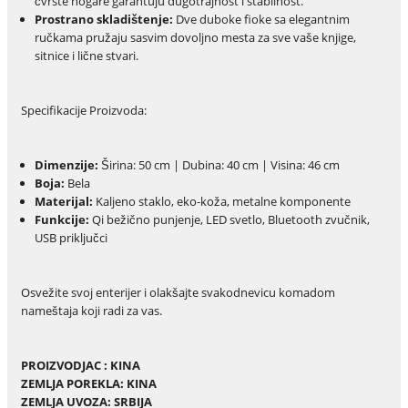
čvrste nogare garantuju dugotrajnost i stabilnost.
Prostrano skladištenje:
Dve duboke fioke sa elegantnim
ručkama pružaju sasvim dovoljno mesta za sve vaše knjige,
sitnice i lične stvari.
Specifikacije Proizvoda:
Dimenzije:
Širina: 50 cm | Dubina: 40 cm | Visina: 46 cm
Boja:
Bela
Materijal:
Kaljeno staklo, eko-koža, metalne komponente
Funkcije:
Qi bežično punjenje, LED svetlo, Bluetooth zvučnik,
USB priključci
Osvežite svoj enterijer i olakšajte svakodnevicu komadom
nameštaja koji radi za vas.
PROIZVODJAC : KINA
ZEMLJA POREKLA: KINA
ZEMLJA UVOZA: SRBIJA