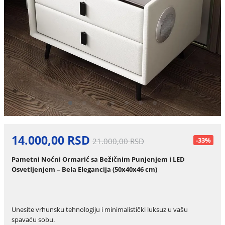
14.000,00 RSD
-33%
21.000,00 RSD
Pametni Noćni Ormarić sa Bežičnim Punjenjem i LED
Osvetljenjem – Bela Elegancija (50x40x46 cm)
Unesite vrhunsku tehnologiju i minimalistički luksuz u vašu
spavaću sobu.