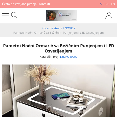
Često postavljana pitanja
Kontakti
SR
RU
EN
Početna strana
/
NOVO
/
Pametni Noćni Ormarić sa Bežičnim Punjenjem i LED Osvetljenjem
Pametni Noćni Ormarić sa Bežičnim Punjenjem i LED
Osvetljenjem
Kataloški broj:
LEDPO10000