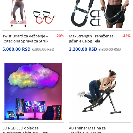
Twist Board za Vežbanje –
-20%
MaxStrength Trenažer za
-42%
Rotaciona Sprava za Struk
Jačanje Celog Tela
i Stomak
5.000,00 RSD
2.200,00 RSD
6.300,00 RSD
3.800,00 RSD
3D RGB LED oblak sa
AB Trainer Mašina za
svetlosnim efektima – 200
Trbušnjake 200 kg