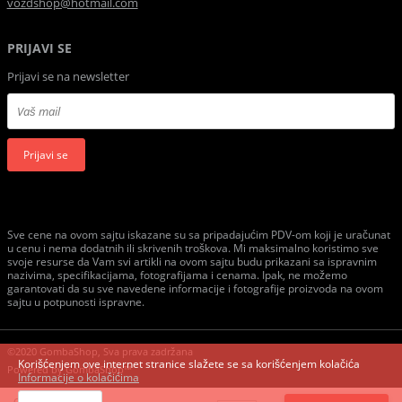
vozdshop@hotmail.com
PRIJAVI SE
Prijavi se na newsletter
Prijavi se
Sve cene na ovom sajtu iskazane su sa pripadajućim PDV-om koji je uračunat
u cenu i nema dodatnih ili skrivenih troškova. Mi maksimalno koristimo sve
svoje resurse da Vam svi artikli na ovom sajtu budu prikazani sa ispravnim
nazivima, specifikacijama, fotografijama i cenama. Ipak, ne možemo
garantovati da su sve navedene informacije i fotografije proizvoda na ovom
sajtu u potpunosti ispravne.
©2020 GombaShop, Sva prava zadržana
Korišćenjem ove internet stranice slažete se sa korišćenjem kolačića
Powered by
GombaShop™
Informacije o kolačićima
Cena: