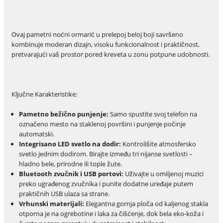
Ovaj pametni noćni ormarić u prelepoj beloj boji savršeno
kombinuje moderan dizajn, visoku funkcionalnost i praktičnost,
pretvarajući vaš prostor pored kreveta u zonu potpune udobnosti.
Ključne Karakteristike:
Pametno bežično punjenje:
Samo spustite svoj telefon na
označeno mesto na staklenoj površini i punjenje počinje
automatski.
Integrisano LED svetlo na dodir:
Kontrolišite atmosfersko
svetlo jednim dodirom. Birajte između tri nijanse svetlosti –
hladno bele, prirodne ili tople žute.
Bluetooth zvučnik i USB portovi:
Uživajte u omiljenoj muzici
preko ugrađenog zvučnika i punite dodatne uređaje putem
praktičnih USB ulaza sa strane.
Vrhunski materijali:
Elegantna gornja ploča od kaljenog stakla
otporna je na ogrebotine i laka za čišćenje, dok bela eko-koža i