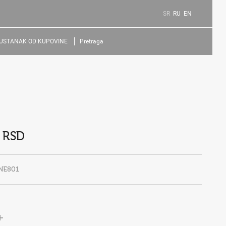
SR
RU
EN
USTANAK OD KUPOVINE
Pretraga
 RSD
NE801
+