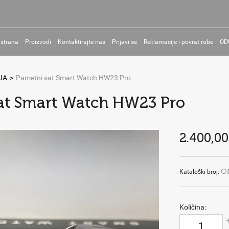
 strana
Proizvodi
Kontaktirajte nas
Prijavi se
Reklamacije i povrat robe
OD
JA
>
Pametni sat Smart Watch HW23 Pro
at Smart Watch HW23 Pro
2.400,00
O
Kataloški broj:
Količina: