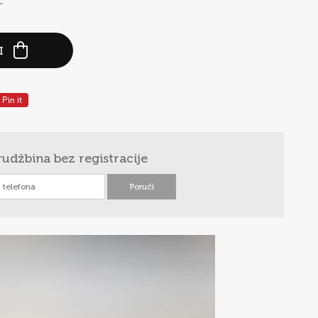
-
I
Pin it
rudžbina
bez registracije