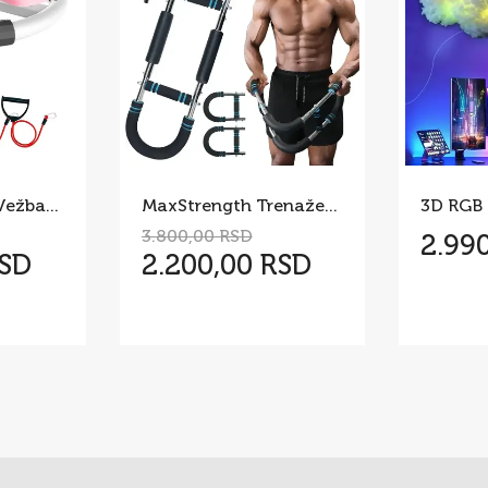
Twist Board za Vežbanje – Rotaciona Sprava za Struk i Stomak
MaxStrength Trenažer za Jačanje Celog Tela
3.800,00 RSD
2.99
RSD
2.200,00 RSD