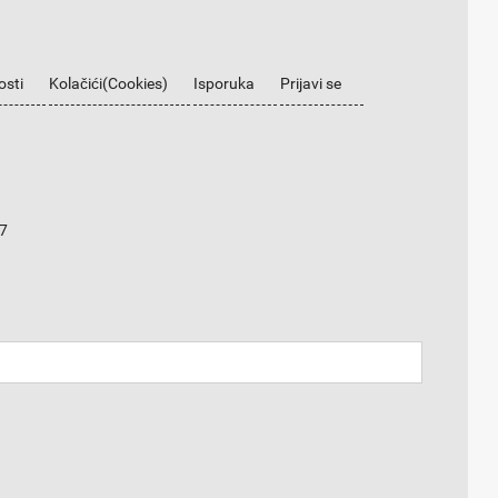
osti
Kolačići(Cookies)
Isporuka
Prijavi se
7