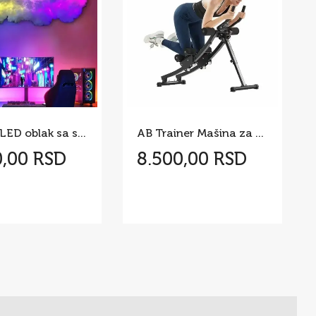
3D RGB LED oblak sa svetlosnim efektima – 200 cm
AB Trainer Mašina za Trbušnjake 200 kg
0,00 RSD
8.500,00 RSD