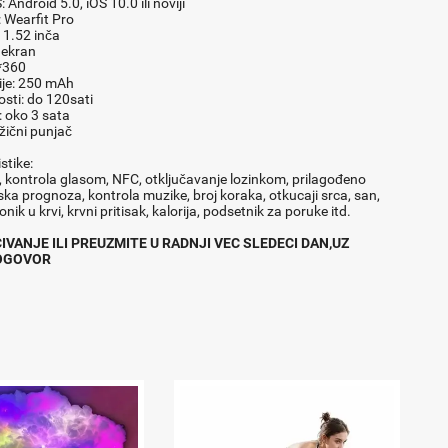
 Android 5.0, iOS 10.0 ili noviji
: Wearfit Pro
 1.52 inča
 ekran
*360
ije: 250 mAh
sti: do 120sati
 oko 3 sata
žični punjač
stike:
, kontrola glasom, NFC, otključavanje lozinkom, prilagođeno
ska prognoza, kontrola muzike, broj koraka, otkucaji srca, san,
nik u krvi, krvni pritisak, kalorija, podsetnik za poruke itd.
VANJE ILI PREUZMITE U RADNJI VEC SLEDECI DAN,UZ
OGOVOR