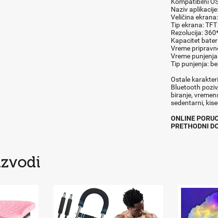
Kompatibilni OS:
Naziv aplikacije
Veličina ekrana:
Tip ekrana: TFT
Rezolucija: 360
Kapacitet bater
Vreme pripravno
Vreme punjenja:
Tip punjenja: be
Ostale karakteri
Bluetooth poziv
biranje, vremen
sedentarni, kiseo
ONLINE PORUCI
PRETHODNI D
izvodi