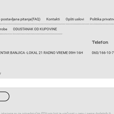
 postavljana pitanja(FAQ)
Kontakti
Opšti uslovi
Politika privatn
 robe
ODUSTANAK OD KUPOVINE
Telefon
CENTAR BANJICA -LOKAL 21 RADNO VREME 09H-16H
060/166-10-7
r
 iskazane su sa pripadajućim PDV-om koji je uračunat u cenu i nema dodatnih ili