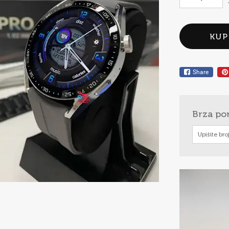
KUP
Share
Brza po