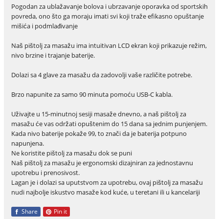
Pogodan za ublažavanje bolova i ubrzavanje oporavka od sportskih
povreda, ono što ga moraju imati svi koji traže efikasno opuštanje
mišića i podmlađivanje
Naš pištolj za masažu ima intuitivan LCD ekran koji prikazuje režim,
nivo brzine i trajanje baterije.
Dolazi sa 4 glave za masažu da zadovolji vaše različite potrebe.
Brzo napunite za samo 90 minuta pomoću USB-C kabla.
Uživajte u 15-minutnoj sesiji masaže dnevno, a naš pištolj za
masažu će vas održati opuštenim do 15 dana sa jednim punjenjem.
Kada nivo baterije pokaže 99, to znači da je baterija potpuno
napunjena.
Ne koristite pištolj za masažu dok se puni
Naš pištolj za masažu je ergonomski dizajniran za jednostavnu
upotrebu i prenosivost.
Lagan je i dolazi sa uputstvom za upotrebu, ovaj pištolj za masažu
nudi najbolje iskustvo masaže kod kuće, u teretani ili u kancelariji
Share
Pin it