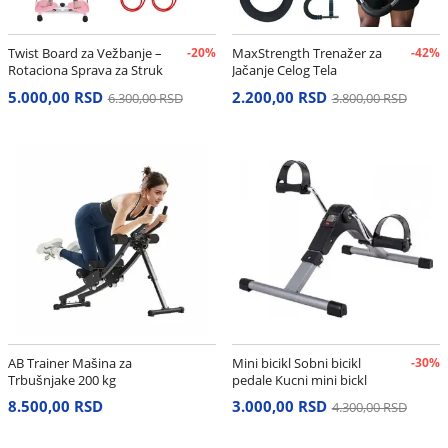
Twist Board za Vežbanje –
-20%
MaxStrength Trenažer za
-42%
Rotaciona Sprava za Struk
Jačanje Celog Tela
i Stomak
5.000,00 RSD
2.200,00 RSD
6.300,00 RSD
3.800,00 RSD
AB Trainer Mašina za
Mini bicikl Sobni bicikl
-30%
Trbušnjake 200 kg
pedale Kucni mini bickl
8.500,00 RSD
3.000,00 RSD
4.300,00 RSD