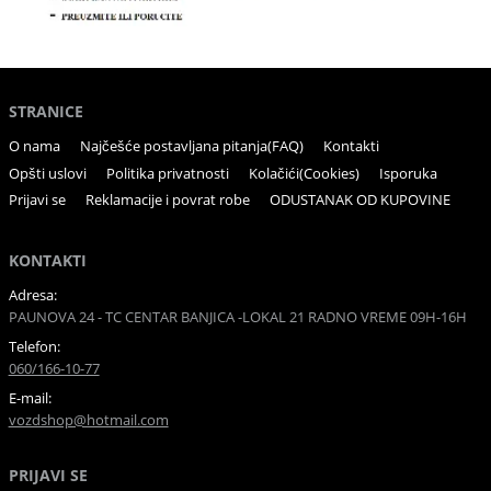
STRANICE
O nama
Najčešće postavljana pitanja(FAQ)
Kontakti
Opšti uslovi
Politika privatnosti
Kolačići(Cookies)
Isporuka
Prijavi se
Reklamacije i povrat robe
ODUSTANAK OD KUPOVINE
KONTAKTI
Adresa:
PAUNOVA 24 - TC CENTAR BANJICA -LOKAL 21 RADNO VREME 09H-16H
Telefon:
060/166-10-77
E-mail:
vozdshop@hotmail.com
PRIJAVI SE