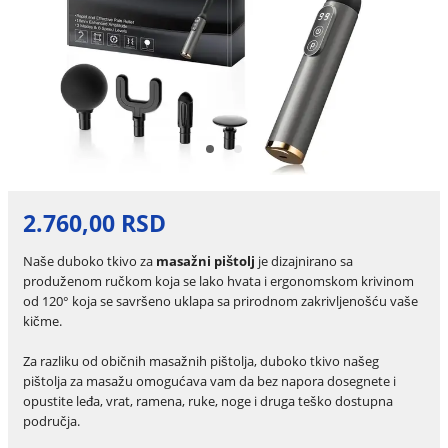
2.760,00 RSD
Naše duboko tkivo za
masažni pištolj
je dizajnirano sa
produženom ručkom koja se lako hvata i ergonomskom krivinom
od 120° koja se savršeno uklapa sa prirodnom zakrivljenošću vaše
kičme.
Za razliku od običnih masažnih pištolja, duboko tkivo našeg
pištolja za masažu omogućava vam da bez napora dosegnete i
opustite leđa, vrat, ramena, ruke, noge i druga teško dostupna
područja.