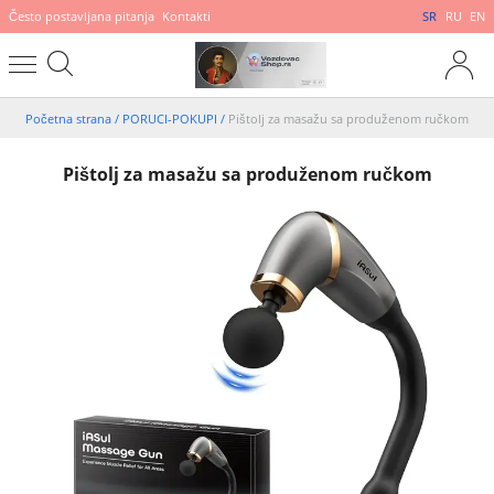
Često postavljana pitanja
Kontakti
SR
RU
EN
Početna strana
/
PORUCI-POKUPI
/
Pištolj za masažu sa produženom ručkom
Pištolj za masažu sa produženom ručkom