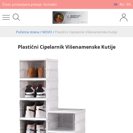
Često postavljana pitanja
Kontakti
SR
RU
EN
Početna strana
/
NOVO
/
Plastični Cipelarnik Višenamenske Kutije
Plastični Cipelarnik Višenamenske Kutije