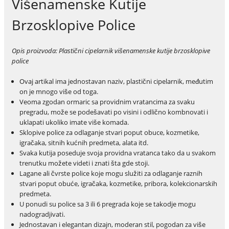
Višenamenske Kutije
Brzosklopive Police
Opis proizvoda: Plastični cipelarnik višenamenske kutije brzosklopive
police
Ovaj artikal ima jednostavan naziv, plastični cipelarnik, međutim
on je mnogo više od toga.
Veoma zgodan ormaric sa providnim vratancima za svaku
pregradu, može se podešavati po visini i odlično kombnovati i
uklapati ukoliko imate više komada.
Sklopive police za odlaganje stvari poput obuce, kozmetike,
igračaka, sitnih kućnih predmeta, alata itd.
Svaka kutija poseduje svoja providna vratanca tako da u svakom
trenutku možete videti i znati šta gde stoji.
Lagane ali čvrste police koje mogu služiti za odlaganje raznih
stvari poput obuće, igračaka, kozmetike, pribora, kolekcionarskih
predmeta.
U ponudi su police sa 3 ili 6 pregrada koje se takodje mogu
nadogradjivati.
Jednostavan i elegantan dizajn, moderan stil, pogodan za više