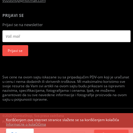
vozdshop@hotmail.com
PRIJAVI SE
Prijavi se na newsletter
Prijavi se
Sve cene na ovom sajtu iskazane su sa pripadajućim PDV-om koji je uračunat
u cenu i nema dodatnih ili skrivenih troškova. Mi maksimalno koristimo sve
svoje resurse da Vam svi artikli na ovom sajtu budu prikazani sa ispravnim
nazivima, specifikacijama, fotografijama i cenama. Ipak, ne možemo
garantovati da su sve navedene informacije i fotografije proizvoda na ovom
sajtu u potpunosti ispravne.
©2020 GombaShop, Sva prava zadržana
Korišćenjem ove internet stranice slažete se sa korišćenjem kolačića
Powered by
GombaShop™
Informacije o kolačićima
Cena: