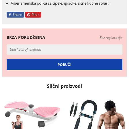
Višenamenska polica za cipele, igračke, sitne kućne stvari.
Share
Pin it
BRZA PORUDŽBINA
Bez registracije
Slični proizvodi