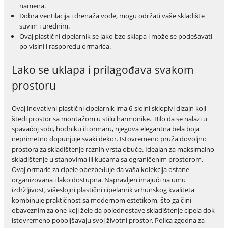
namena.
Dobra ventilacija i drenaža vode, mogu održati vaše skladište
suvim i urednim.
Ovaj plastični cipelarnik se jako bzo sklapa i može se podešavati
po visini i rasporedu ormarića.
Lako se uklapa i prilagođava svakom
prostoru
Ovaj inovativni plastični cipelarnik ima 6-slojni sklopivi dizajn koji
štedi prostor sa montažom u stilu harmonike. Bilo da se nalazi u
spavaćoj sobi, hodniku ili ormaru, njegova elegantna bela boja
neprimetno dopunjuje svaki dekor. Istovremeno pruža dovoljno
prostora za skladištenje raznih vrsta obuće. Idealan za maksimalno
skladištenje u stanovima ili kućama sa ograničenim prostorom.
Ovaj ormarić za cipele obezbeđuje da vaša kolekcija ostane
organizovana i lako dostupna. Napravljen imajući na umu
izdržljivost, višeslojni plastični cipelarnik vrhunskog kvaliteta
kombinuje praktičnost sa modernom estetikom, što ga čini
obaveznim za one koji žele da pojednostave skladištenje cipela dok
istovremeno poboljšavaju svoj životni prostor. Polica zgodna za