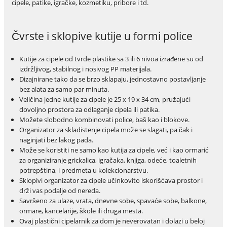
cipele, patike, igračke, kozmetiku, pribore i td.
Čvrste i sklopive kutije u formi police
Kutije za cipele od tvrde plastike sa 3 ili 6 nivoa izrađene su od
izdržljivog, stabilnog i nosivog PP materijala.
Dizajnirane tako da se brzo sklapaju, jednostavno postavljanje
bez alata za samo par minuta.
Veličina jedne kutije za cipele je 25 x 19 x 34 cm, pružajući
dovoljno prostora za odlaganje cipela ili patika.
Možete slobodno kombinovati police, baš kao i blokove.
Organizator za skladistenje cipela može se slagati, pa čak i
naginjati bez lakog pada.
Može se koristiti ne samo kao kutija za cipele, već i kao ormarić
za organiziranje grickalica, igračaka, knjiga, odeće, toaletnih
potrepština, i predmeta u kolekcionarstvu.
Sklopivi organizator za cipele učinkovito iskorišćava prostor i
drži vas podalje od nereda.
Savršeno za ulaze, vrata, dnevne sobe, spavaće sobe, balkone,
ormare, kancelarije, škole ili druga mesta.
Ovaj plastični cipelarnik za dom je neverovatan i dolazi u beloj