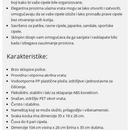
boji kako bi vaše cipele bile organizovane.
Elegantna prozirna ulazna vrata mogu se lako otvoriti i zatvoriti,
omogućavaju da se vaše cipele izlože i lako pronađu prave cipele
bez otvaranja svih kutija.
Savršeno za patike, ravne cipele, japanke, sandale, sportske
cipele.
Sklopivi dizajn vam omogućava da ga savijate i rasklapate bilo
kada i izbegava zauzimanje prostora.
Karakteristike:
Brzo sklopive police.
Providna i otporna akrilna vrata.
Vodootporne PP plastične ploče, izdržljive i jednostavne za
čišćenje.
Fleksibilni, stabilni i laki za sklapanje ABS konektori.
Snažan, izdržljiv PET okvir vrata.
Čvrsto i stabilno.
Nameštaj koji se može složiti, prilagodljiv i višenamenski.
Svaka kocka ima dimenzije 35 x 18 x 26 cm.
Čuva do 6 pari cipela.
Dimenzije 104 cm visina x 26 cm širina x 35 cm dubina.