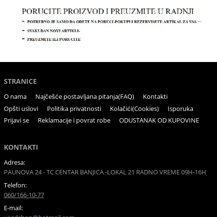
STRANICE
O nama
Najčešće postavljana pitanja(FAQ)
Kontakti
Opšti uslovi
Politika privatnosti
Kolačići(Cookies)
Isporuka
Prijavi se
Reklamacije i povrat robe
ODUSTANAK OD KUPOVINE
KONTAKTI
Adresa:
PAUNOVA 24 - TC CENTAR BANJICA -LOKAL 21 RADNO VREME 09H-16H
Telefon:
060/166-10-77
E-mail: