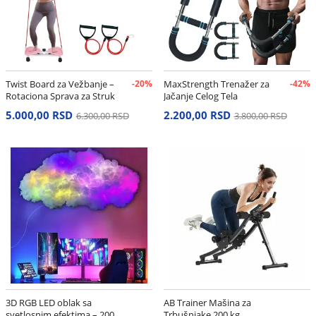
Twist Board za Vežbanje –
-20%
MaxStrength Trenažer za
-42%
Rotaciona Sprava za Struk
Jačanje Celog Tela
i Stomak
5.000,00 RSD
2.200,00 RSD
6.300,00 RSD
3.800,00 RSD
3D RGB LED oblak sa
AB Trainer Mašina za
svetlosnim efektima – 200
Trbušnjake 200 kg