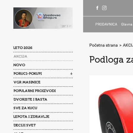
PRODAVNICA
Glavna
Početna strana
>
AKCI
LETO 2026
AKCIJA
Podloga z
NOVO
+
PORUCI-POKUPI
VGR MASINICE
POPULARNI PROIZVODI
DVORISTE I BASTA
SVE ZA KUCU
LEPOTA I ZDRAVLJE
DECIJI SVET