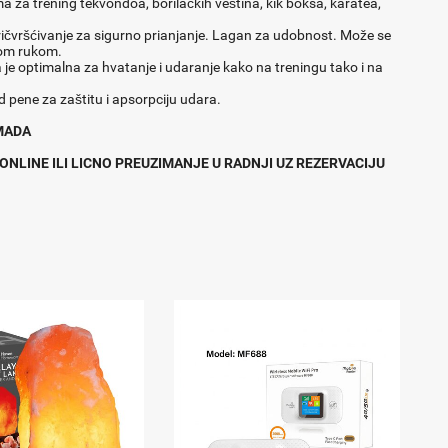
 za trening tekvondoa, borilačkih veština, kik boksa, karatea,
ičvršćivanje za sigurno prianjanje. Lagan za udobnost. Može se
ojom rukom.
je optimalna za hvatanje i udaranje kako na treningu tako i na
 pene za zaštitu i apsorpciju udara.
OMADA
ONLINE ILI LICNO PREUZIMANJE U RADNJI UZ REZERVACIJU