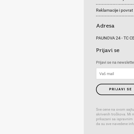
Reklamacije i povrat
Adresa
PAUNOVA 24 - TC 
Prijavi se
Prijavi se na newslette
PRIJAVI SE
Sve cene na ovom sajtu
skrivenih troškova. Mi
prikazani sa ispravnim
da su sve navedene info