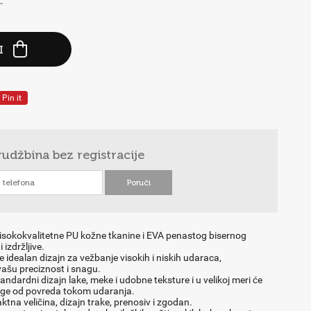
-
I
Pin it
rudžbina
bez registracije
isokokvalitetne PU kožne tkanine i EVA penastog bisernog
 izdržljive.
je idealan dizajn za vežbanje visokih i niskih udaraca,
vašu preciznost i snagu.
andardni dizajn lake, meke i udobne teksture i u velikoj meri će
noge od povreda tokom udaranja.
tna veličina, dizajn trake, prenosiv i zgodan.