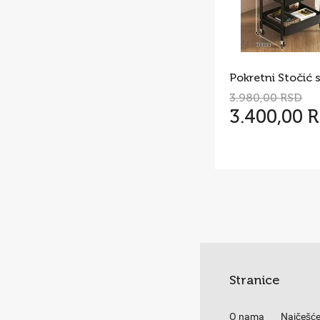
3.980,00 RSD
3.400,00 
Stranice
O nama
Najčešće