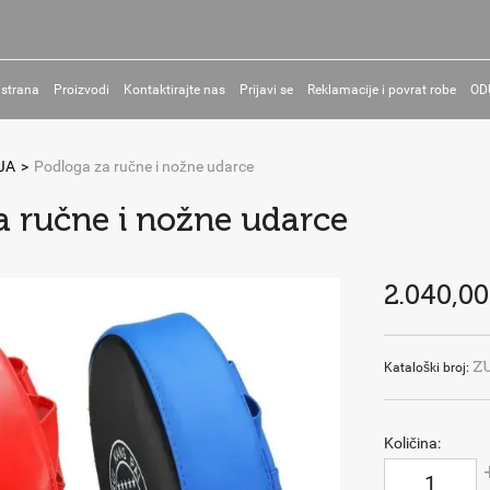
 strana
Proizvodi
Kontaktirajte nas
Prijavi se
Reklamacije i povrat robe
OD
JA
>
Podloga za ručne i nožne udarce
a ručne i nožne udarce
2.040,00
Z
Kataloški broj:
Količina: