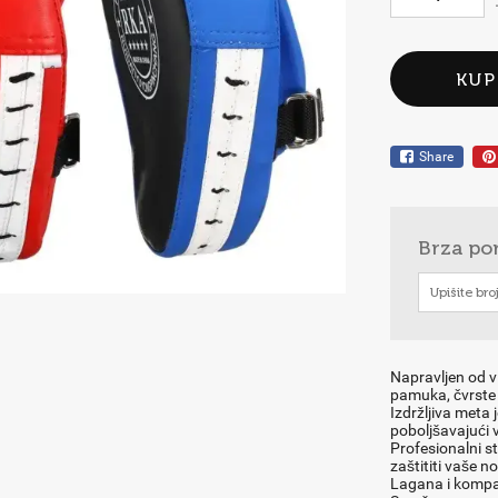
KUP
Share
Brza po
Napravljen od v
pamuka, čvrste i
Izdržljiva meta 
poboljšavajući 
Profesionalni st
zaštititi vaše 
Lagana i kompak