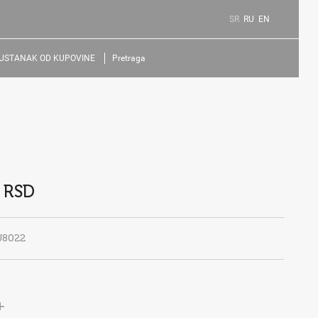
SR
RU
EN
USTANAK OD KUPOVINE
Pretraga
 RSD
U8022
+