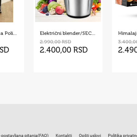
Pokretni Stočić sa Policama i Drvenom Pločom – Višenamenska
Električni blender/SECKO 5 l
2.990,00 RSD
3.400,0
RSD
2.400,00 RSD
2.49
 postavljana pitanja(FAQ)
Kontakti
Opšti uslovi
Politika privatn