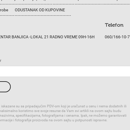
 robe
ODUSTANAK OD KUPOVINE
Telefon
CENTAR BANJICA -LOKAL 21 RADNO VREME 09H-16H
060/166-10-7
r
 iskazane su sa pripadajućim PDV-om koji je uračunat u cenu i nema dodatnih ili
 maksimalno koristimo sve svoje resurse da Vam svi artikli na ovom sajtu budu
 nazivima, specifikacijama, fotografijama i cenama. Ipak, ne možemo garantovati
rmacije i fotografije proizvoda na ovom sajtu u potpunosti ispravne.