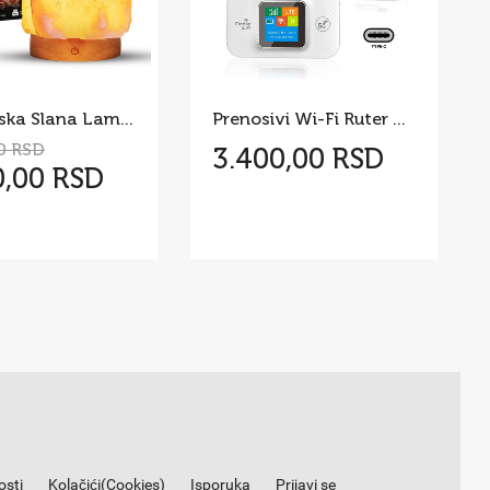
Himalajska Slana Lampa
Prenosivi Wi-Fi Ruter MF688
0 RSD
3.400,00 RSD
0,00 RSD
osti
Kolačići(Cookies)
Isporuka
Prijavi se