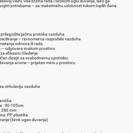
esivoj visini, više brzina rada i širokom uglu duvanja, lako ga
svojim potrebama – za maksimalnu udobnost tokom toplih dana.
 prilagodite jačinu protoka vazduha
sciliranje – ravnomerna raspodela vazduha
metanja odmora ili rada
a – odgovara svakom prostoru
za efikasno hlađenje
tičan dizajn za svakodnevnu upotrebu
vanja arome – prijatan miris u prostoru
r za cirkulaciju vazduha
anička
na : 90-105cm
e: 280 mm
tica: PP plastika
liranje (širok ugao duvanja)