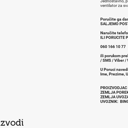
Jednostavno, pr
ventilator za 
Poručite ga dan
SALJEMO POS
Naru
č
ite tele
ILI PORUCITE
060 166 10 77
ili porukom pre
/ SMS / Viber /
U Poruci naved
Ime, Prezime, U
PROIZVODJ
ZEMLJA POR
ZEMLJA UVOZ
UVOZNIK: BI
izvodi