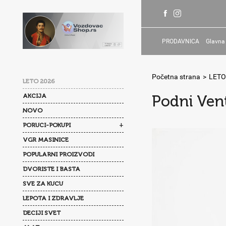
PRODAVNICA
Glavna
Početna strana
>
LETO
LETO 2026
AKCIJA
Podni Vent
NOVO
+
PORUCI-POKUPI
VGR MASINICE
POPULARNI PROIZVODI
DVORISTE I BASTA
SVE ZA KUCU
LEPOTA I ZDRAVLJE
DECIJI SVET