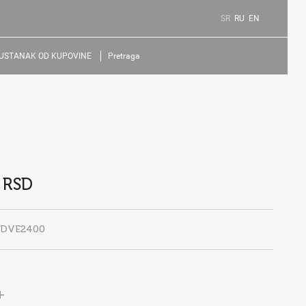
SR
RU
EN
USTANAK OD KUPOVINE
Pretraga
 RSD
EDVE2400
+