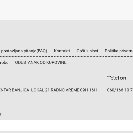
 postavljana pitanja(FAQ)
Kontakti
Opšti uslovi
Politika privatn
 robe
ODUSTANAK OD KUPOVINE
Telefon
CENTAR BANJICA -LOKAL 21 RADNO VREME 09H-16H
060/166-10-7
r