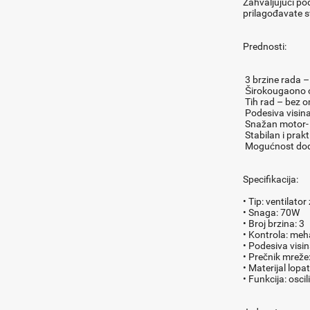
Zahvaljujući pod
prilagođavate 
Prednosti:
3 brzine rada –
Širokougaono o
Tih rad – bez o
Podesiva visin
Snažan motor- 
Stabilan i prak
Mogućnost doda
Specifikacija:
• Tip: ventilato
• Snaga: 70W
• Broj brzina: 3
• Kontrola: meh
• Podesiva visi
• Prečnik mrež
• Materijal lopa
• Funkcija: osci