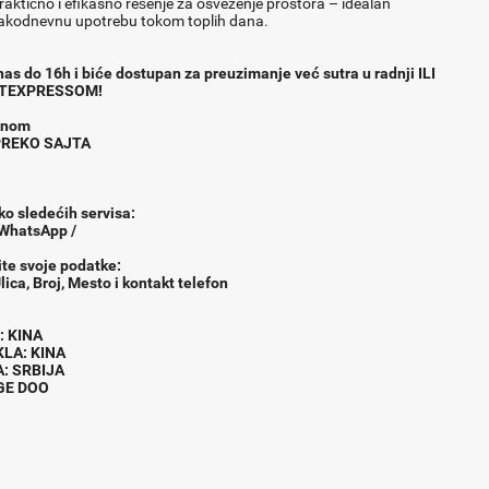
aktično i efikasno rešenje za osveženje prostora – idealan
svakodnevnu upotrebu tokom toplih dana.
as do 16h i biće dostupan za preuzimanje već sutra u radnji ILI
TEXPRESSOM!
fonom
 PREKO SAJTA
ko slede
ć
ih servisa:
 WhatsApp /
ite svoje podatke:
lica, Broj, Mesto i kontakt telefon
AC : KINA
EKLA: KINA
A: SRBIJA
NGE DOO