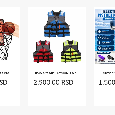
tabla
Univerzalni Prsluk za Spasavanje sa Pištaljkom – Neon Žuti
RSD
2.500,00 RSD
1.50