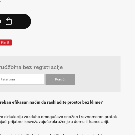
-
I
Pin it
rudžbina
bez registracije
treban efikasan način da rashladite prostor bez klime?
 za cirkulaciju vazduha omogućava snažan i ravnomeran protok
ući prijatno i osvežavajuće okruženje u domu ili kancelariji.