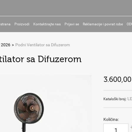
 strana
Proizvodi
Kontaktirajte nas
Prijavi se
Reklamacije i povrat robe
OD
 2026
>
Podni Ventilator sa Difuzerom
ilator sa Difuzerom
3.600,00
L
Kataloški broj:
Količina: