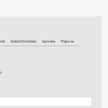
osti
Kolačići(Cookies)
Isporuka
Prijavi se
7