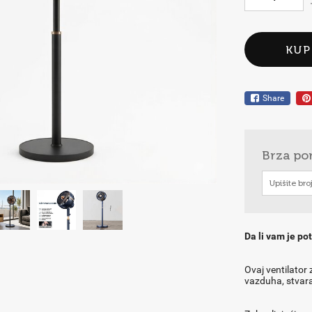
KUP
Share
Brza po
Da li vam je po
Ovaj ventilator
vazduha, stvaraj