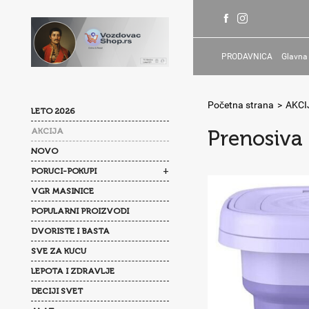
PRODAVNICA
Glavna
Početna strana
>
AKCI
LETO 2026
AKCIJA
Prenosiva
NOVO
+
PORUCI-POKUPI
VGR MASINICE
POPULARNI PROIZVODI
DVORISTE I BASTA
SVE ZA KUCU
LEPOTA I ZDRAVLJE
DECIJI SVET