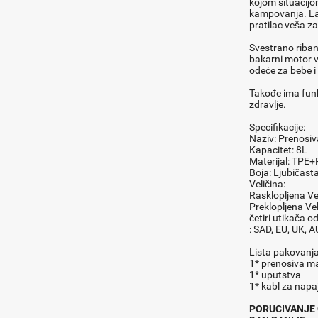
kojom situacijo
kampovanja. Lak
pratilac veša za
Svestrano riban
bakarni motor ve
odeće za bebe i
Takođe ima funk
zdravlje.
Specifikacije:
Naziv: Prenosiv
Kapacitet: 8L
Materijal: TPE
Boja: Ljubičast
Veličina:
Rasklopljena Vel
Preklopljena Vel
četiri utikača o
: SAD, EU, UK, A
Lista pakovanja
1* prenosiva ma
1* uputstva
1* kabl za napaj
PORUCIVANJE 