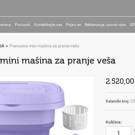
 strana
Proizvodi
Kontaktirajte nas
Prijavi se
Reklamacije i povrat robe
OD
JA
>
Prenosiva mini mašina za pranje veša
 mini mašina za pranje veša
2.520,00
O
Kataloški broj:
Količina: