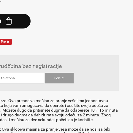
-
I
Pin it
rudžbina
bez registracije
rzo: Ova prenosiva mašina za pranje veša ima jednostavnu
ta koja vam omogućava da operete i osušite svoju odeću za
. Možete dugo da pritisnete dugme da odaberete 10 ili 15 minuta
i drugo dugme da dehidrirate svoju odeću za 2 minuta. Zbog
siti mašinu za dve sekunde i početi da je koristite.
n: Ova sklopiva mašina za pranje veša može da se nosi sa bilo