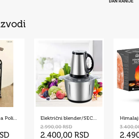
DAN RANIJE
izvodi
Pokretni Stočić sa Policama i Drvenom Pločom – Višenamenska
Električni blender/SECKO 5 l
2.990,00 RSD
3.400,0
RSD
2.400,00 RSD
2.49