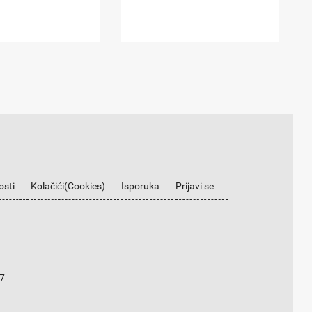
osti
Kolačići(Cookies)
Isporuka
Prijavi se
7