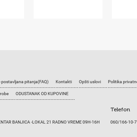
 postavljana pitanja(FAQ)
Kontakti
Opšti uslovi
Politika privatn
 robe
ODUSTANAK OD KUPOVINE
Telefon
CENTAR BANJICA -LOKAL 21 RADNO VREME 09H-16H
060/166-10-7