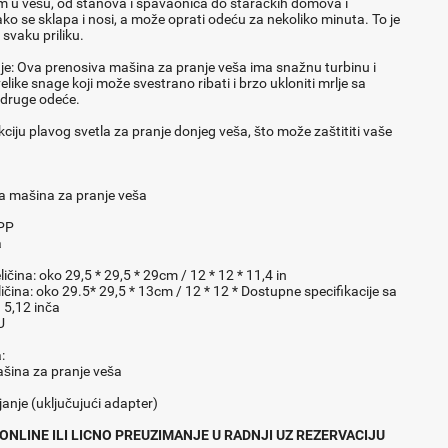
m u vešu, od stanova i spavaonica do staračkih domova i
o se sklapa i nosi, a može oprati odeću za nekoliko minuta. To je
 svaku priliku.
je: Ova prenosiva mašina za pranje veša ima snažnu turbinu i
like snage koji može svestrano ribati i brzo ukloniti mrlje sa
 druge odeće.
ciju plavog svetla za pranje donjeg veša, što može zaštititi vaše
a mašina za pranje veša
+PP
a
ičina: oko 29,5 * 29,5 * 29cm / 12 * 12 * 11,4 in
ičina: oko 29.5* 29,5 * 13cm / 12 * 12 * Dostupne specifikacije sa
d 5,12 inča
U
:
šina za pranje veša
anje (uključujući adapter)
ONLINE ILI LICNO PREUZIMANJE U RADNJI UZ REZERVACIJU