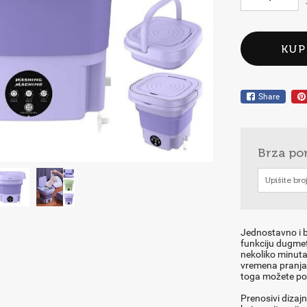
KUP
Share
Brza po
Jednostavno i b
funkciju dugme
nekoliko minuta
vremena pranja 
toga možete pode
Prenosivi dizaj