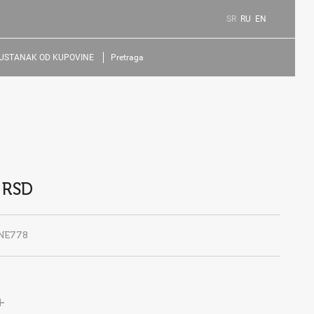
SR
RU
EN
USTANAK OD KUPOVINE
Pretraga
 RSD
NE778
+