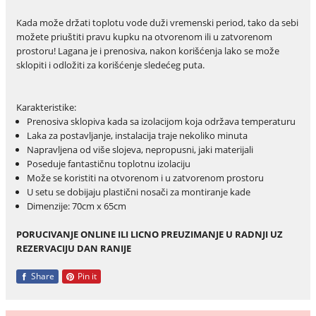
Kada može držati toplotu vode duži vremenski period, tako da sebi
možete priuštiti pravu kupku na otvorenom ili u zatvorenom
prostoru! Lagana je i prenosiva, nakon korišćenja lako se može
sklopiti i odložiti za korišćenje sledećeg puta.
Karakteristike:
Prenosiva sklopiva kada sa izolacijom koja održava temperaturu
Laka za postavljanje, instalacija traje nekoliko minuta
Napravljena od više slojeva, nepropusni, jaki materijali
Poseduje fantastičnu toplotnu izolaciju
Može se koristiti na otvorenom i u zatvorenom prostoru
U setu se dobijaju plastični nosači za montiranje kade
Dimenzije: 70cm x 65cm
PORUCIVANJE ONLINE ILI LICNO PREUZIMANJE U RADNJI UZ
REZERVACIJU DAN RANIJE
Share
Pin it