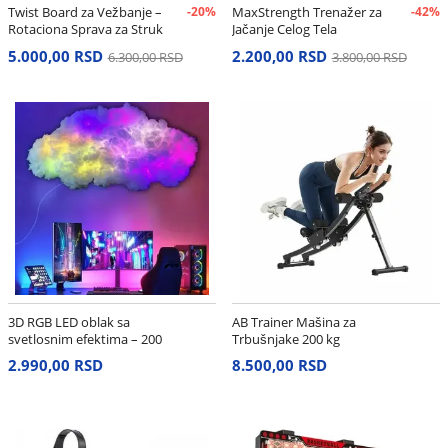
Twist Board za Vežbanje –
-20%
MaxStrength Trenažer za
-42%
Rotaciona Sprava za Struk
Jačanje Celog Tela
i Stomak
5.000,00 RSD
2.200,00 RSD
6.300,00 RSD
3.800,00 RSD
3D RGB LED oblak sa
AB Trainer Mašina za
svetlosnim efektima – 200
Trbušnjake 200 kg
cm
2.990,00 RSD
8.500,00 RSD