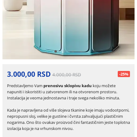
3.000,00 RSD
-25%
4.000,00 RSD
Predstavljemo Vam
prenosivu sklopivu kadu
koju možete
napuniti i iskoristiti u zatvorenom ili na otvorenom prostoru.
Instalacija je veoma jednostavna i traje svega nekoliko minuta.
Kada je napravljena od više slojeva tkanine koje imaju vodootporni,
nepropusni sloj, velike je gustiine i čvrsta zahvaljujući plastičnim
nogarima. Ono što ovakav proizvod čini fantastičnim jeste toplotna
izolacija koja je na vrhunskom nivou.