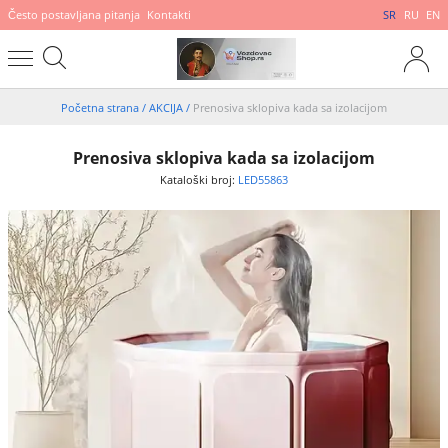
Često postavljana pitanja
Kontakti
SR
RU
EN
Početna strana
/
AKCIJA
/
Prenosiva sklopiva kada sa izolacijom
Prenosiva sklopiva kada sa izolacijom
Kataloški broj:
LED55863