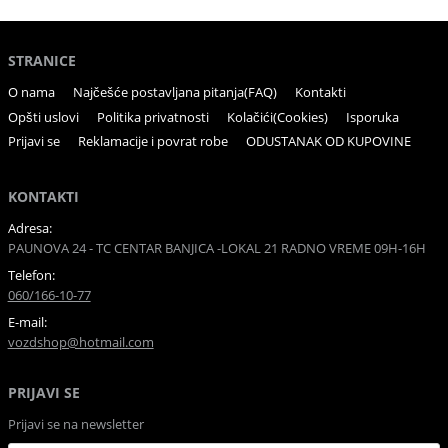
STRANICE
O nama
Najčešće postavljana pitanja(FAQ)
Kontakti
Opšti uslovi
Politika privatnosti
Kolačići(Cookies)
Isporuka
Prijavi se
Reklamacije i povrat robe
ODUSTANAK OD KUPOVINE
KONTAKTI
Adresa:
PAUNOVA 24 - TC CENTAR BANJICA -LOKAL 21 RADNO VREME 09H-16H
Telefon:
060/166-10-77
E-mail:
vozdshop@hotmail.com
PRIJAVI SE
Prijavi se na newsletter