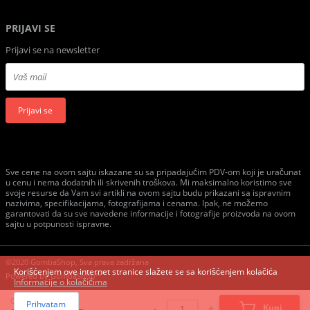
PRIJAVI SE
Prijavi se na newsletter
Prijavi se
Sve cene na ovom sajtu iskazane su sa pripadajućim PDV-om koji je uračunat
u cenu i nema dodatnih ili skrivenih troškova. Mi maksimalno koristimo sve
svoje resurse da Vam svi artikli na ovom sajtu budu prikazani sa ispravnim
nazivima, specifikacijama, fotografijama i cenama. Ipak, ne možemo
garantovati da su sve navedene informacije i fotografije proizvoda na ovom
sajtu u potpunosti ispravne.
©2020 GombaShop, Sva prava zadržana
Korišćenjem ove internet stranice slažete se sa korišćenjem kolačića
Powered by
GombaShop™
Informacije o kolačićima
Cena:
Prihvatam
-
+
Kupi