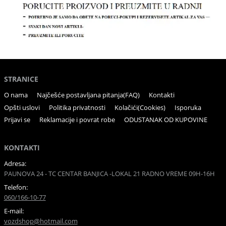
STRANICE
O nama
Najčešće postavljana pitanja(FAQ)
Kontakti
Opšti uslovi
Politika privatnosti
Kolačići(Cookies)
Isporuka
Prijavi se
Reklamacije i povrat robe
ODUSTANAK OD KUPOVINE
KONTAKTI
Adresa:
PAUNOVA 24 - TC CENTAR BANJICA -LOKAL 21 RADNO VREME 09H-16H
Telefon:
060/166-10-77
E-mail:
vozdshop@hotmail.com