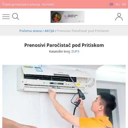
Često postavljana pitanja
Kontakti
SR
RU
EN
Početna strana
/
AKCIJA
/
Prenosivi Paročistač pod Pritiskom
Prenosivi Paročistač pod Pritiskom
Kataloški broj:
ZUP3