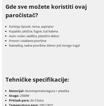
Gde sve možete koristiti ovaj
paročistač?
Kuhinja: šporet, rerna, aspirator
Kupatilo: pločice, fugne, tuš kabina
Auto: volan, sedišta, plastični delovi
Prozori i staklene površine
Nameštaj, radne površine, klime i još mnogo toga!
Tehničke specifikacije:
Materijal:
Aluminijumska legura + plastika
Snaga:
2500W
Pritisak pare:
do 5 bara
Temperatura pare:
100-130°C