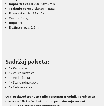
Kapacitet vode:
200-500ml/min
Trajanje pare:
preko 30 minuta
Dimenzije:
19 x 15 x 13 cm
Težina:
1.6 kg
Boja:
Bela
Dužina creva:
2.5 m
Sadržaj paketa:
1x Paročistač
1x Velika mlaznica
1x Velika četka
1x Standardna četka
1x Čelična četka
Ovaj proizvod trenutno nije dostupan u radnji. Poručite ga
danas do 16h i biće dostupan za preuzimanje već sutra u
radnji ILI SALJEMO POSTEXPRESSOM!