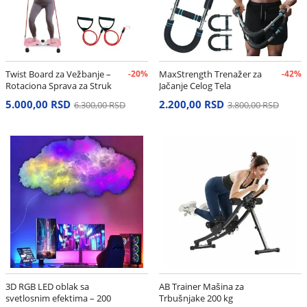
Twist Board za Vežbanje –
-20%
MaxStrength Trenažer za
-42%
Rotaciona Sprava za Struk
Jačanje Celog Tela
i Stomak
5.000,00 RSD
2.200,00 RSD
6.300,00 RSD
3.800,00 RSD
3D RGB LED oblak sa
AB Trainer Mašina za
svetlosnim efektima – 200
Trbušnjake 200 kg