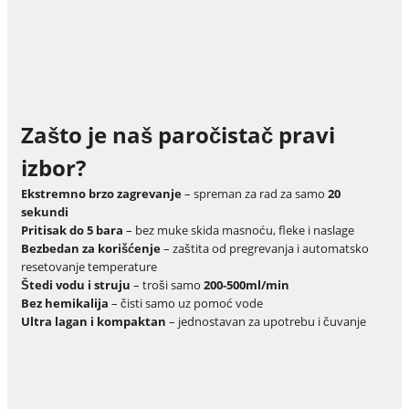
Zašto je naš paročistač pravi
izbor?
Ekstremno brzo zagrevanje
– spreman za rad za samo
20
sekundi
Pritisak do 5 bara
– bez muke skida masnoću, fleke i naslage
Bezbedan za korišćenje
– zaštita od pregrevanja i automatsko
resetovanje temperature
Štedi vodu i struju
– troši samo
200-500ml/min
Bez hemikalija
– čisti samo uz pomoć vode
Ultra lagan i kompaktan
– jednostavan za upotrebu i čuvanje