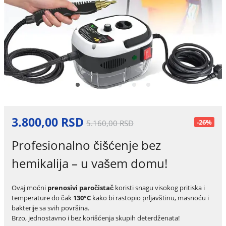
3.800,00 RSD
-26%
5.160,00 RSD
Profesionalno čišćenje bez
hemikalija – u vašem domu!
Ovaj moćni
prenosivi paročistač
koristi snagu visokog pritiska i
temperature do čak
130°C
kako bi rastopio prljavštinu, masnoću i
bakterije sa svih površina.
Brzo, jednostavno i bez korišćenja skupih deterdženata!