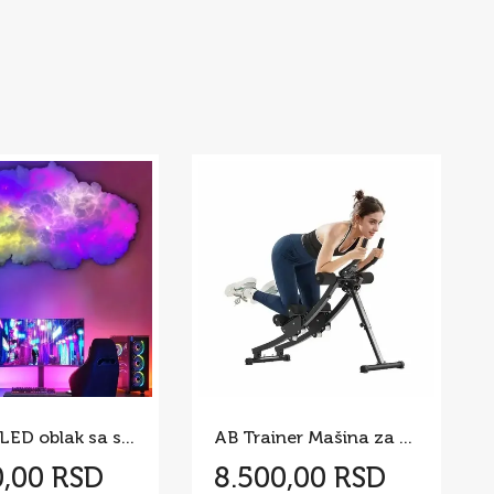
3D RGB LED oblak sa svetlosnim efektima – 200 cm
AB Trainer Mašina za Trbušnjake 200 kg
0,00 RSD
8.500,00 RSD