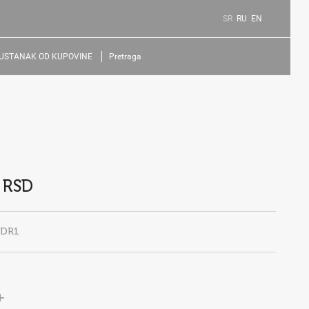
SR
RU
EN
USTANAK OD KUPOVINE
Pretraga
 RSD
EDR1
+