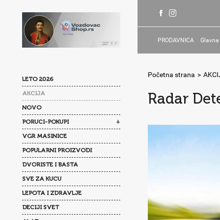
PRODAVNICA
Glavna
Početna strana
>
AKCI
LETO 2026
AKCIJA
Radar Det
NOVO
+
PORUCI-POKUPI
VGR MASINICE
POPULARNI PROIZVODI
DVORISTE I BASTA
SVE ZA KUCU
LEPOTA I ZDRAVLJE
DECIJI SVET