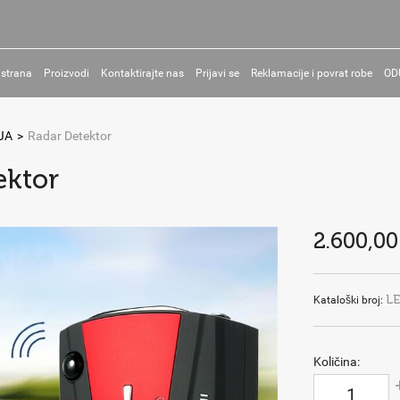
 strana
Proizvodi
Kontaktirajte nas
Prijavi se
Reklamacije i povrat robe
OD
JA
>
Radar Detektor
ektor
2.600,00
L
Kataloški broj:
Količina: