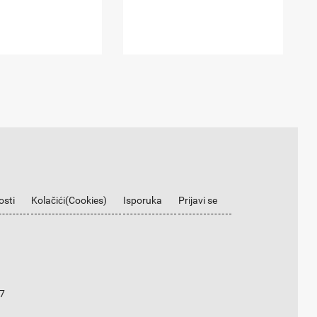
osti
Kolačići(Cookies)
Isporuka
Prijavi se
7