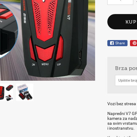
KUP
Share
Brza po
Vozi bez stresa 
Napredni V7 GPS
kamera za nadzo
sa svim vrstama 
i inostranstvu.