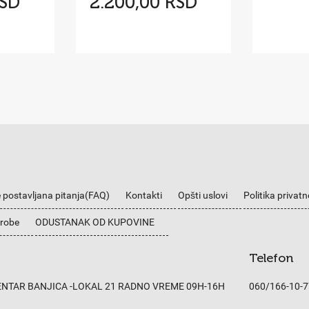
RSD
2.200,00 RSD
 postavljana pitanja(FAQ)
Kontakti
Opšti uslovi
Politika privatn
 robe
ODUSTANAK OD KUPOVINE
Telefon
CENTAR BANJICA -LOKAL 21 RADNO VREME 09H-16H
060/166-10-7