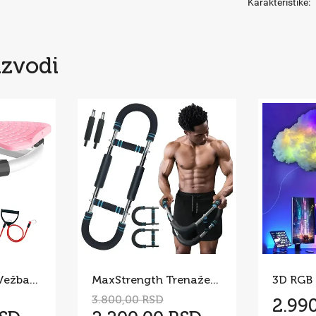
Karakteristike:
izvodi
Twist Board za Vežbanje – Rotaciona Sprava za Struk i Stomak
MaxStrength Trenažer za Jačanje Celog Tela
3.800,00 RSD
2.99