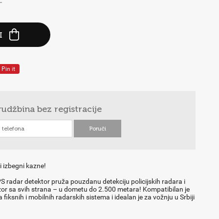
-
I
Pin it
rudžbina
bez registracije
i izbegni kazne!
 radar detektor pruža pouzdanu detekciju policijskih radara i
r sa svih strana – u dometu do 2.500 metara! Kompatibilan je
fiksnih i mobilnih radarskih sistema i idealan je za vožnju u Srbiji