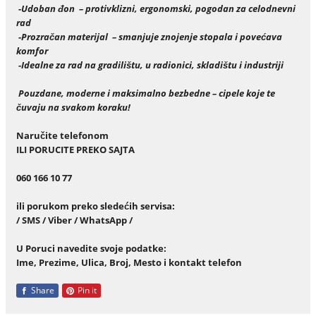
-Udoban đon – protivklizni, ergonomski, pogodan za celodnevni
rad
-Prozračan materijal – smanjuje znojenje stopala i povećava
komfor
-Idealne za rad na gradilištu, u radionici, skladištu i industriji
Pouzdane, moderne i maksimalno bezbedne – cipele koje te
čuvaju na svakom koraku!
Naru
č
ite telefonom
ILI PORUCITE PREKO SAJTA
060 166 10 77
ili porukom preko slede
ć
ih servisa:
/ SMS / Viber / WhatsApp /
U Poruci navedite svoje podatke:
Ime, Prezime, Ulica, Broj, Mesto i kontakt telefon
Share
Pin it