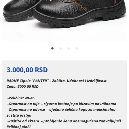
3.000,00 RSD
RADNE Cipele "PANTER" – Zaštita, Udobnost i Izdržljivost
Cena: 3000,00 RSD
-Veličine: 40–45
-Otpornost na ulje
– sigurno kretanje po klizavim površinama
-Otpornost na udarce – ojačana čelična kapa za maksimalnu
zaštitu prstiju
-Zaštita od eksera – probijanje đona onemogućeno zahvaljujući
čeličnoj ploči