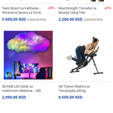
Twist Board za Vežbanje –
-20%
MaxStrength Trenažer za
-42%
Rotaciona Sprava za Struk
Jačanje Celog Tela
i Stomak
5.000,00 RSD
2.200,00 RSD
6.300,00 RSD
3.800,00 RSD
3D RGB LED oblak sa
AB Trainer Mašina za
svetlosnim efektima – 200
Trbušnjake 200 kg
cm
2.990,00 RSD
8.500,00 RSD