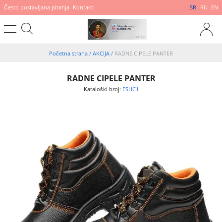
Često postavljana pitanja
Kontakti
SR
RU
EN
Početna strana
/
AKCIJA
/
RADNE CIPELE PANTER
RADNE CIPELE PANTER
Kataloški broj:
ESHC1