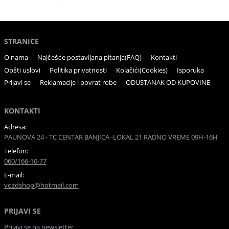
STRANICE
O nama
Najčešće postavljana pitanja(FAQ)
Kontakti
Opšti uslovi
Politika privatnosti
Kolačići(Cookies)
Isporuka
Prijavi se
Reklamacije i povrat robe
ODUSTANAK OD KUPOVINE
KONTAKTI
Adresa:
PAUNOVA 24 - TC CENTAR BANJICA -LOKAL 21 RADNO VREME 09H-16H
Telefon:
060/166-10-77
E-mail:
vozdshop@hotmail.com
PRIJAVI SE
Prijavi se na newsletter