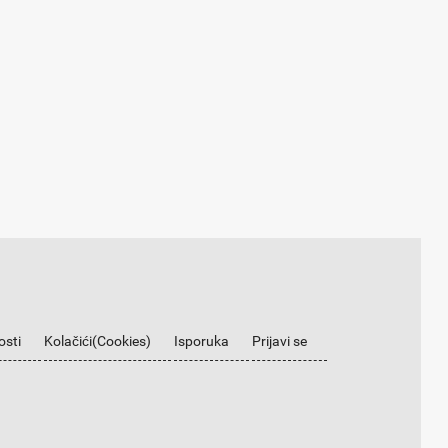
osti
Kolačići(Cookies)
Isporuka
Prijavi se