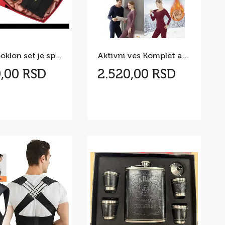
Zenski poklon set je spoj lepote, elegancije i glamura
Aktivni ves Komplet aktivni ves Termo ZENSKI
0,00 RSD
2.520,00 RSD