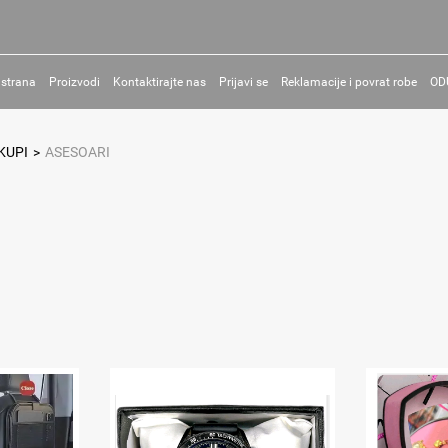
 strana
Proizvodi
Kontaktirajte nas
Prijavi se
Reklamacije i povrat robe
OD
KUPI
>
ASESOARI