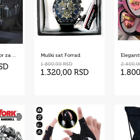
Kozni organizator za auto sediste sa policom
Muški sat Forrad
1.800,00 RSD
2.400,0
RSD
1.320,00 RSD
1.80