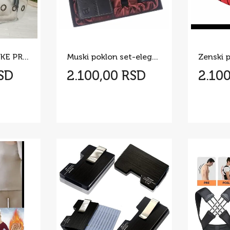
RANAC ZA MAČKE PRAKTIČNOST KOJA MENJA SVE
Muski poklon set-elegancija u svakom detalju
RSD
2.100,00 RSD
2.10