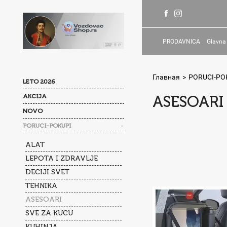
PRODAVNICA
Glavna
Главная
>
PORUCI-PO
LETO 2026
AKCIJA
ASESOARI
NOVO
-
PORUCI-POKUPI
ALAT
LEPOTA I ZDRAVLJE
DECIJI SVET
TEHNIKA
ASESOARI
SVE ZA KUCU
KUHINJA