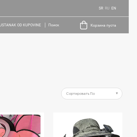
SR
RU
EN
USTANAK OD KUPOVINE
Поиск
Корзина пуста
Сортировать По