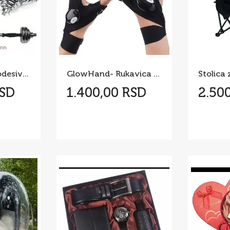
Tegovi Bucice podesivi 20kg + sipka za spajanje YORK
GlowHand- Rukavica sa LED svetlom
Stolica
RSD
1.400,00 RSD
2.50