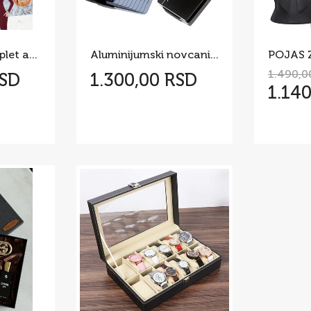
Aktivni ves Komplet aktivni ves Termo MUSKI
Aluminijumski novcanik za kartice sa RFID zaštitom
POJAS 
1.490,0
RSD
1.300,00 RSD
1.14