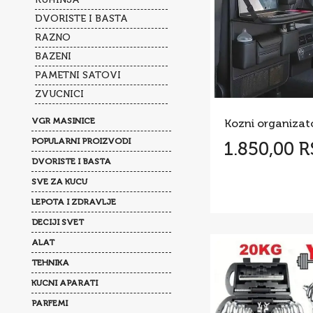
DVORISTE I BASTA
RAZNO
BAZENI
PAMETNI SATOVI
ZVUCNICI
VGR MASINICE
POPULARNI PROIZVODI
1.850,00 
DVORISTE I BASTA
SVE ZA KUCU
LEPOTA I ZDRAVLJE
DECIJI SVET
ALAT
TEHNIKA
KUCNI APARATI
PARFEMI